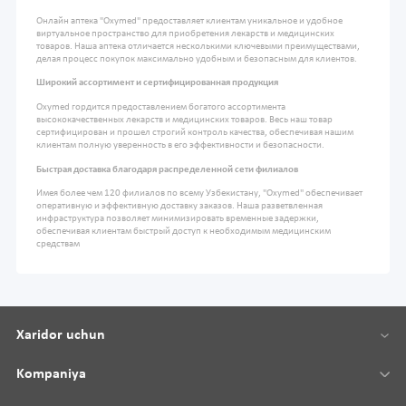
Онлайн аптека "Oxymed" предоставляет клиентам уникальное и удобное
виртуальное пространство для приобретения лекарств и медицинских
товаров. Наша аптека отличается несколькими ключевыми преимуществами,
делая процесс покупок максимально удобным и безопасным для клиентов.
Широкий ассортимент и сертифицированная продукция
Oxymed гордится предоставлением богатого ассортимента
высококачественных лекарств и медицинских товаров. Весь наш товар
сертифицирован и прошел строгий контроль качества, обеспечивая нашим
клиентам полную уверенность в его эффективности и безопасности.
Быстрая доставка благодаря распределенной сети филиалов
Имея более чем 120 филиалов по всему Узбекистану, "Oxymed" обеспечивает
оперативную и эффективную доставку заказов. Наша разветвленная
инфраструктура позволяет минимизировать временные задержки,
обеспечивая клиентам быстрый доступ к необходимым медицинским
средствам
Xaridor uchun
Kompaniya