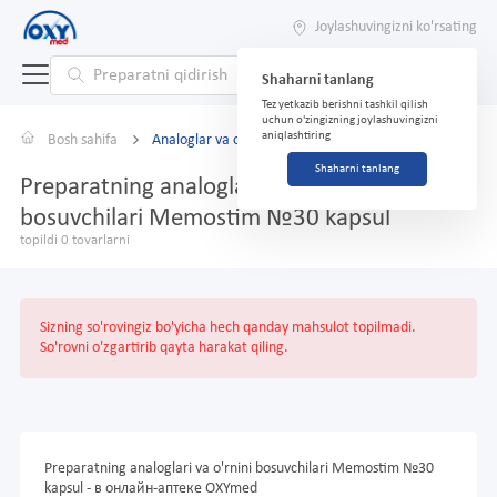
Joylashuvingizni ko'rsating
Shaharni tanlang
Tez yetkazib berishni tashkil qilish
uchun o'zingizning joylashuvingizni
aniqlashtiring
Bosh sahifa
Analoglar va o'rnini bosuvchilar
Shaharni tanlang
Preparatning analoglari va o'rnini
bosuvchilari Memostim №30 kapsul
topildi 0 tovarlarni
Sizning so'rovingiz bo'yicha hech qanday mahsulot topilmadi.
So'rovni o'zgartirib qayta harakat qiling.
Preparatning analoglari va o'rnini bosuvchilari Memostim №30
kapsul - в онлайн-аптеке OXYmed