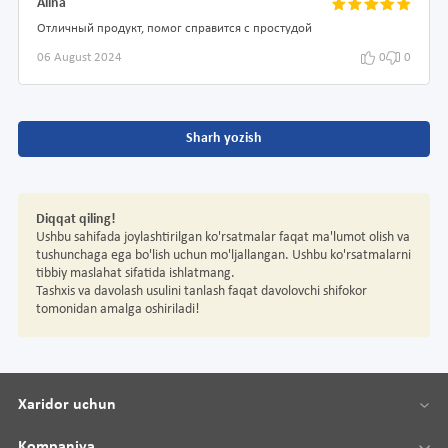
Alina
Отличный продукт, помог справится с простудой
06 August 2024
0
0
Sharh yozish
Diqqat qiling!
Ushbu sahifada joylashtirilgan ko'rsatmalar faqat ma'lumot olish va
tushunchaga ega bo'lish uchun mo'ljallangan. Ushbu ko'rsatmalarni
tibbiy maslahat sifatida ishlatmang.
Tashxis va davolash usulini tanlash faqat davolovchi shifokor
tomonidan amalga oshiriladi!
Xaridor uchun
Kompaniya