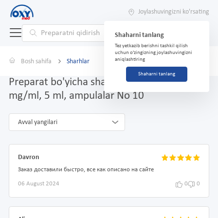
Joylashuvingizni ko'rsating
Shaharni tanlang
Tez yetkazib berishni tashkil qilish
uchun o'zingizning joylashuvingizni
aniqlashtiring
Bosh sahifa
Sharhlar
Shaharni tanlang
Preparat bo'yicha sharhlar Medonil, 100
mg/ml, 5 ml, ampulalar No 10
Avval yangilari
Davron
Заказ доставили быстро, все как описано на сайте
06 August 2024
0
0