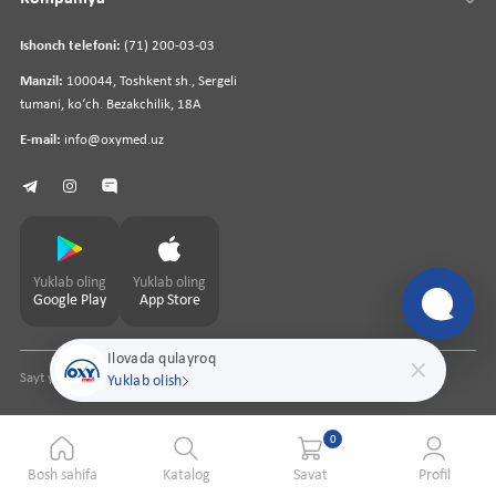
Ishonch telefoni:
(71) 200-03-03
Manzil:
100044, Toshkent sh., Sergeli
tumani, koʻch. Bezakchilik, 18A
E-mail:
info@oxymed.uz
Yuklab oling
Yuklab oling
Google Play
App Store
Ilovada qulayroq
Sayt yaratuvchi
pharmit.uz
Yuklab olish
0
Bosh sahifa
Katalog
Savat
Profil