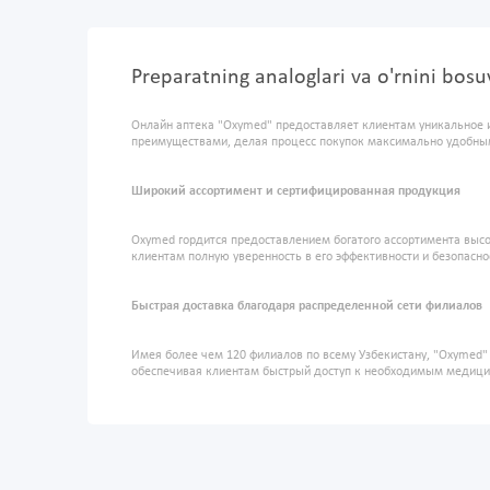
Preparatning analoglari va o'rnini bosu
Онлайн аптека "Oxymed" предоставляет клиентам уникальное 
преимуществами, делая процесс покупок максимально удобны
Широкий ассортимент и сертифицированная продукция
Oxymed гордится предоставлением богатого ассортимента высо
клиентам полную уверенность в его эффективности и безопасно
Быстрая доставка благодаря распределенной сети филиалов
Имея более чем 120 филиалов по всему Узбекистану, "Oxymed
обеспечивая клиентам быстрый доступ к необходимым медиц