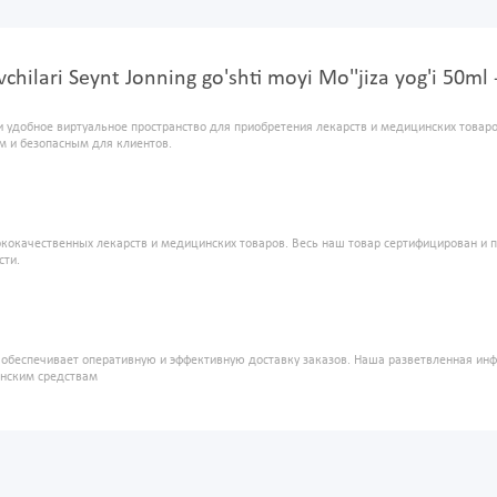
vchilari Seynt Jonning go'shti moyi Mo''jiza yog'i 50
и удобное виртуальное пространство для приобретения лекарств и медицинских това
м и безопасным для клиентов.
кокачественных лекарств и медицинских товаров. Весь наш товар сертифицирован и 
сти.
" обеспечивает оперативную и эффективную доставку заказов. Наша разветвленная ин
инским средствам