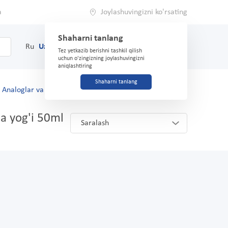
a
Joylashuvingizni ko'rsating
Shaharni tanlang
0
Savat
Ru
Uz
(71) 200-03-03
Tez yetkazib berishni tashkil qilish
uchun o'zingizning joylashuvingizni
aniqlashtiring
Shaharni tanlang
Analoglar va o'rnini bosuvchilar
za yog'i 50ml
Saralash