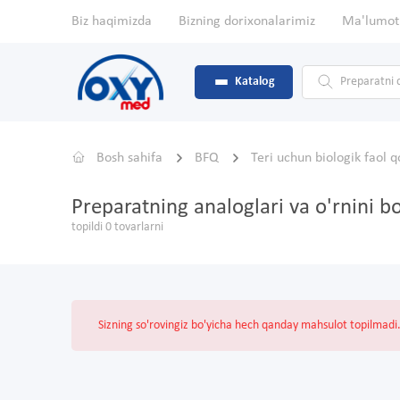
Biz haqimizda
Bizning dorixonalarimiz
Ma'lumot
Katalog
Bosh sahifa
BFQ
Teri uchun biologik faol 
Preparatning analoglari va o'rnini b
topildi 0 tovarlarni
Sizning so'rovingiz bo'yicha hech qanday mahsulot topilmadi. 