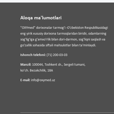
Aloqa ma'lumotlari
"OXYmed" dorixonalar tarmog'i -O'zbekiston Respublikasidagi
eng yirik xususiy dorixona tarmoqlaridan biridir, odamlarning
sog'lig'iga g'amxo'rlik bilan dori-darmon, sog'liqni saqlash va
go'zallik sohasida siftali mahsulotlar bilan ta'minlaydi.
Ishonch telefoni:
(71) 200-03-03
Manzil:
100044, Toshkent sh., Sergeli tumani,
koʻch. Bezakchilik, 18A
E-mail:
info@oxymed.uz