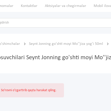
nomalar
Kontaktlar
Aktsiyalar va chegirmalar
Mobil ilov
qo'shimchalar
Seynt Jonning go'shti moyi Mo''jiza yog'i 50ml
osuvchilari Seynt Jonning go'shti moyi Mo''ji
So'rovni o'zgartirib qayta harakat qiling.