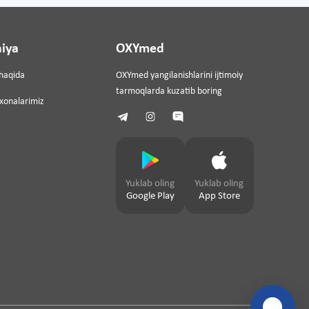
iya
OXYmed
haqida
OXYmed yangilanishlarini ijtimoiy
tarmoqlarda kuzatib boring
ixonalarimiz
Yuklab oling
Yuklab oling
Google Play
App Store