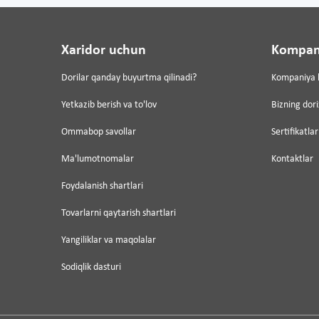
Xaridor uchun
Kompan
Dorilar qanday buyurtma qilinadi?
Kompaniya 
Yetkazib berish va to'lov
Bizning dor
Ommabop savollar
Sertifikatlar
Ma'lumotnomalar
Kontaktlar
Foydalanish shartlari
Tovarlarni qaytarish shartlari
Yangiliklar va maqolalar
Sodiqlik dasturi