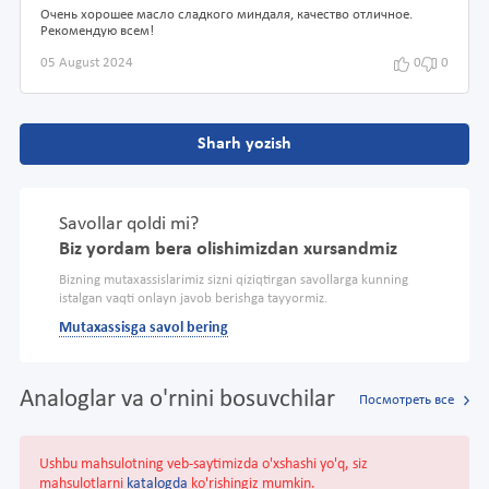
Очень хорошее масло сладкого миндаля, качество отличное.
Рекомендую всем!
05 August 2024
0
0
Sharh yozish
Savollar qoldi mi?
Biz yordam bera olishimizdan xursandmiz
Bizning mutaxassislarimiz sizni qiziqtirgan savollarga kunning
istalgan vaqti onlayn javob berishga tayyormiz.
Mutaxassisga savol bering
Analoglar va o'rnini bosuvchilar
Посмотреть все
Ushbu mahsulotning veb-saytimizda o'xshashi yo'q, siz
mahsulotlarni
katalogda
ko'rishingiz mumkin.