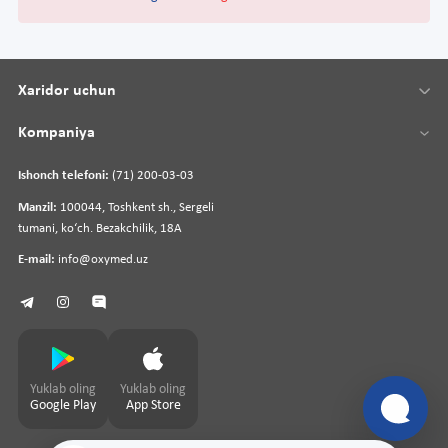
Xaridor uchun
Kompaniya
Ishonch telefoni:
(71) 200-03-03
Manzil:
100044, Toshkent sh., Sergeli
tumani, koʻch. Bezakchilik, 18A
E-mail:
info@oxymed.uz
Yuklab oling
Yuklab oling
Google Play
App Store