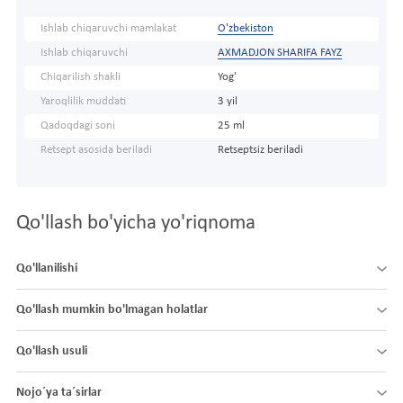
Ishlab chiqaruvchi mamlakat
O'zbekiston
Ishlab chiqaruvchi
AXMADJON SHARIFA FAYZ
Chiqarilish shakli
Yog'
Yaroqlilik muddati
3 yil
Qadoqdagi soni
25 ml
Retsept asosida beriladi
Retseptsiz beriladi
Qo'llash bo'yicha yo'riqnoma
Qo'llanilishi
Qo'llash mumkin bo'lmagan holatlar
Qo'llash usuli
Nojo´ya ta´sirlar