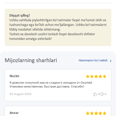
Diqqat qiling!
Ushbu sahifada joylashtirilgan ko'rsatmalar faqat ma'lumot olish va
tushunchaga ega bo'lish uchun mo'ljallangan. Ushbu ko'rsatmalarni
tibbiy maslahat sifatida ishlatmang.
Tashxis va davolash usulini tanlash faqat davolovchi shifokor
tomonidan amalga oshiriladi!
Mijozlarning sharhlari
Hammasini ko'rsatish
Nozim
Я доволен покупкой масла сладкого миндаля от Oxymed.
Упаковка качественная, быстрая доставка. Спасибо!
05 August 2024
0
0
Anvar