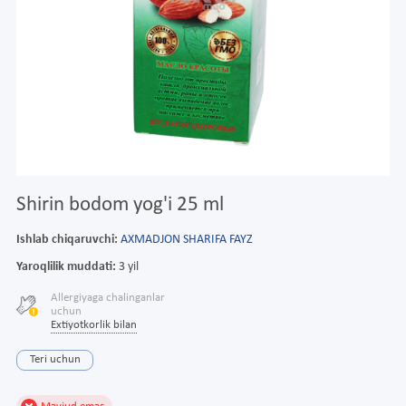
Shirin bodom yog'i 25 ml
Ishlab chiqaruvchi:
AXMADJON SHARIFA FAYZ
Yaroqlilik muddati:
3 yil
Allergiyaga chalinganlar
uchun
Extiyotkorlik bilan
Teri uchun