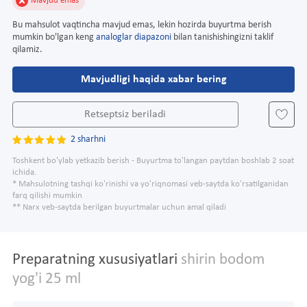
Mavjud emas
Bu mahsulot vaqtincha mavjud emas, lekin hozirda buyurtma berish
mumkin bo'lgan keng
analoglar diapazoni
bilan tanishishingizni taklif
qilamiz.
Mavjudligi haqida xabar bering
Retseptsiz beriladi
2 sharhni
Toshkent bo'ylab yetkazib berish - Buyurtma to'langan paytdan boshlab 2 soat
ichida.
* Mahsulotning tashqi ko'rinishi va yo'riqnomasi veb-saytda ko'rsatilganidan
farq qilishi mumkin
** Narx veb-saytda berilgan buyurtmalar uchun amal qiladi
Preparatning xususiyatlari
shirin bodom
yog'i 25 ml