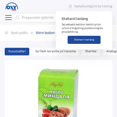
Joylashuvingizni ko'rsating
Shaharni tanlang
Tez yetkazib berishni tashkil qilish
uchun o'zingizning joylashuvingizni
aniqlashtiring
Bosh sahifa
Shirin bodom yog'i 25 ml
Shaharni tanlang
Xususiyatlari
Qo'llash bo'yicha yo'riqnoma
Sharhlar
Analogl