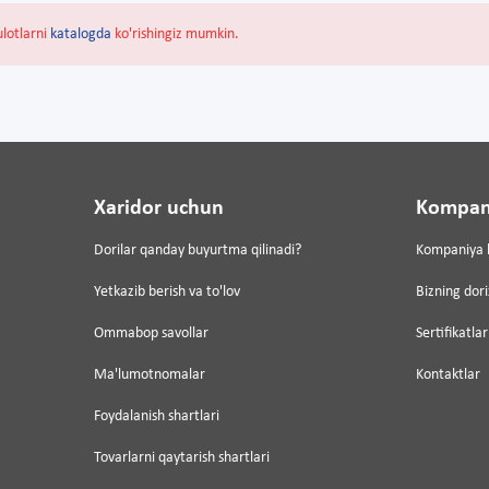
ulotlarni
katalogda
ko'rishingiz mumkin.
Xaridor uchun
Kompan
Dorilar qanday buyurtma qilinadi?
Kompaniya 
Yetkazib berish va to'lov
Bizning dor
Ommabop savollar
Sertifikatlar
Ma'lumotnomalar
Kontaktlar
Foydalanish shartlari
Tovarlarni qaytarish shartlari