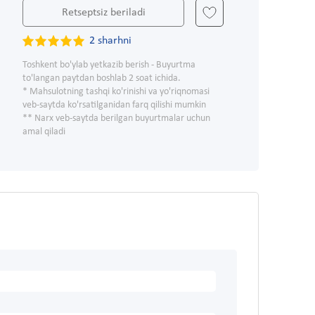
Retseptsiz beriladi
2 sharhni
Toshkent bo'ylab yetkazib berish - Buyurtma
to'langan paytdan boshlab 2 soat ichida.
* Mahsulotning tashqi ko'rinishi va yo'riqnomasi
veb-saytda ko'rsatilganidan farq qilishi mumkin
** Narx veb-saytda berilgan buyurtmalar uchun
amal qiladi