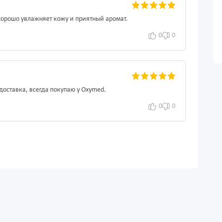
орошо увлажняет кожу и приятный аромат.
0
0
доставка, всегда покупаю у Oxymed.
0
0