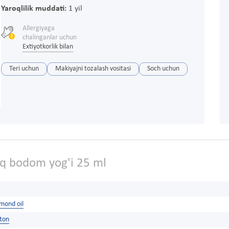
Yaroqlilik muddati:
1 yil
Allergiyaga
chalinganlar uchun
Extiyotkorlik bilan
Teri uchun
Makiyajni tozalash vositasi
Soch uchun
q bodom yog'i 25 ml
lmond oil
ston