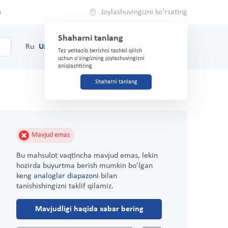
a
Joylashuvingizni ko'rsating
Shaharni tanlang
0
Savat
Ru
Uz
(71) 200-03-03
Tez yetkazib berishni tashkil qilish
uchun o'zingizning joylashuvingizni
aniqlashtiring
Shaharni tanlang
Mavjud emas
Bu mahsulot vaqtincha mavjud emas, lekin
hozirda buyurtma berish mumkin bo'lgan
keng
analoglar diapazoni
bilan
tanishishingizni taklif qilamiz.
Mavjudligi haqida xabar bering