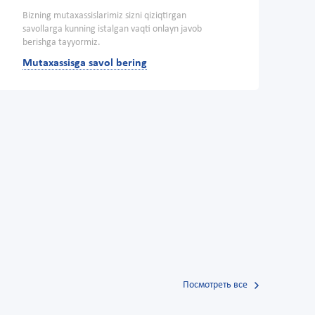
Bizning mutaxassislarimiz sizni qiziqtirgan
savollarga kunning istalgan vaqti onlayn javob
berishga tayyormiz.
Mutaxassisga savol bering
Посмотреть все