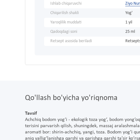
Ishlab chiqaruvchi
Ziyo Nu
Chiqarilish shakli
Yog'
Yaroqlilik muddati
1 yil
Qadoqdagi soni
25 ml
Retsept asosida beriladi
Retsepts
Qo'llash bo'yicha yo'riqnoma
Tavsif
Achchiq bodom yog‘i - ekologik toza yog‘, bodom yong‘oqla
terisini parvarish qilish, shuningdek, massaj aralashmala
aromati bor: shirin-achchiq, yangi, toza. Bodom yog‘i qur
aniq yallig‘lanishga qarshi va qarishga qarshi ta’sir ko‘rsa