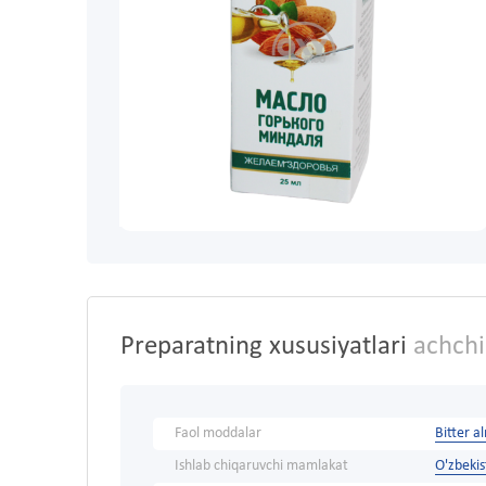
Preparatning xususiyatlari
achchi
Faol moddalar
Bitter a
Ishlab chiqaruvchi mamlakat
O'zbeki