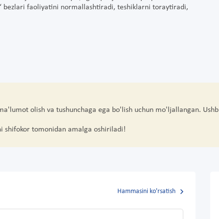
ezlari faoliyatini normallashtiradi, teshiklarni toraytiradi,
 ma'lumot olish va tushunchaga ega bo'lish uchun mo'ljallangan. Ushb
hi shifokor tomonidan amalga oshiriladi!
Hammasini ko'rsatish