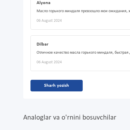
Alyona
Масло горького миндаля превзошло мои ожидания, х
06 August 2024
Dilbar
Отличное качество масла горького миндаля, быстрая 
06 August 2024
Sharh yozish
Analoglar va o'rnini bosuvchilar