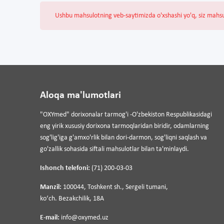
Ushbu mahsulotning veb-saytimizda o'xshashi yo'q, siz mahs
Aloqa ma'lumotlari
"OXYmed" dorixonalar tarmog'i -O'zbekiston Respublikasidagi
eng yirik xususiy dorixona tarmoqlaridan biridir, odamlarning
sog'lig'iga g'amxo'rlik bilan dori-darmon, sog'liqni saqlash va
go'zallik sohasida siftali mahsulotlar bilan ta'minlaydi.
Ishonch telefoni:
(71) 200-03-03
Manzil:
100044, Toshkent sh., Sergeli tumani,
koʻch. Bezakchilik, 18A
E-mail:
info@oxymed.uz