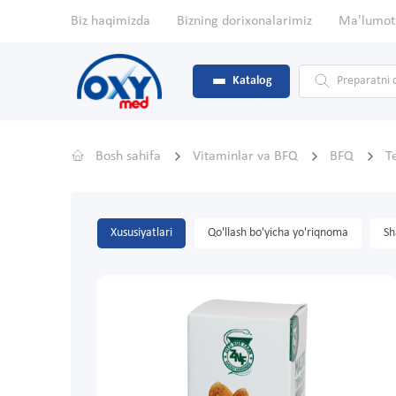
Biz haqimizda
Bizning dorixonalarimiz
Ma'lumot
Katalog
Bosh sahifa
Vitaminlar va BFQ
BFQ
T
Xususiyatlari
Qo'llash bo'yicha yo'riqnoma
Sh