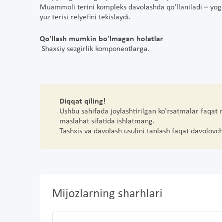
Muammoli terini kompleks davolashda qo‘llaniladi – yog‘ b
yuz terisi relyefini tekislaydi.
Qo'llash mumkin bo'lmagan holatlar
Shaxsiy sezgirlik komponentlarga.
Diqqat qiling!
Ushbu sahifada joylashtirilgan ko'rsatmalar faqat
maslahat sifatida ishlatmang.
Tashxis va davolash usulini tanlash faqat davolovc
Mijozlarning sharhlari