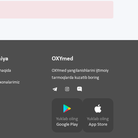
iya
OXYmed
haqida
OXYmed yangilanishlarini ijtimoiy
tarmoqlarda kuzatib boring
ixonalarimiz
Yuklab oling
Yuklab oling
Google Play
App Store