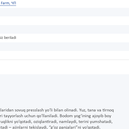
r Farm, ЧП
iz beriladi
ridan sovuq presslash yo‘li bilan olinadi. Yuz, tana va tirnoq
ri tayyorlash uchun qo‘llaniladi. Bodom yog‘ining ajoyib boy
uqlikni yo‘qotadi, oziqlantiradi, namlaydi, terini yumshatadi,
tadi – ajinlarni tekislaydi, “g‘oz panjalari”ni yo‘qotadi.