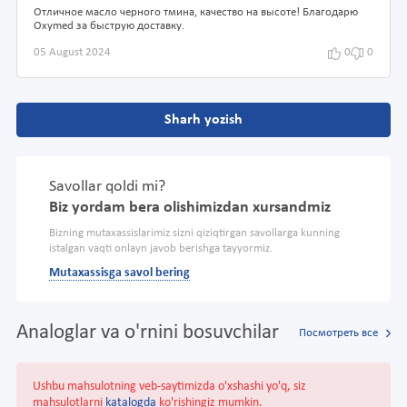
Отличное масло черного тмина, качество на высоте! Благодарю
Oxymed за быструю доставку.
05 August 2024
0
0
Sharh yozish
Savollar qoldi mi?
Biz yordam bera olishimizdan xursandmiz
Bizning mutaxassislarimiz sizni qiziqtirgan savollarga kunning
istalgan vaqti onlayn javob berishga tayyormiz.
Mutaxassisga savol bering
Analoglar va o'rnini bosuvchilar
Посмотреть все
Ushbu mahsulotning veb-saytimizda o'xshashi yo'q, siz
mahsulotlarni
katalogda
ko'rishingiz mumkin.