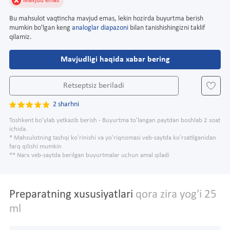
Mavjud emas
Bu mahsulot vaqtincha mavjud emas, lekin hozirda buyurtma berish
mumkin bo'lgan keng
analoglar diapazoni
bilan tanishishingizni taklif
qilamiz.
Mavjudligi haqida xabar bering
Retseptsiz beriladi
2 sharhni
Toshkent bo'ylab yetkazib berish - Buyurtma to'langan paytdan boshlab 2 soat
ichida.
* Mahsulotning tashqi ko'rinishi va yo'riqnomasi veb-saytda ko'rsatilganidan
farq qilishi mumkin
** Narx veb-saytda berilgan buyurtmalar uchun amal qiladi
Preparatning xususiyatlari
qora zira yog'i 25
ml