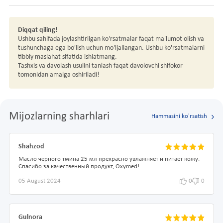
Diqqat qiling!
Ushbu sahifada joylashtirilgan ko'rsatmalar faqat ma'lumot olish va
tushunchaga ega bo'lish uchun mo'ljallangan. Ushbu ko'rsatmalarni
tibbiy maslahat sifatida ishlatmang.
Tashxis va davolash usulini tanlash faqat davolovchi shifokor
tomonidan amalga oshiriladi!
Mijozlarning sharhlari
Hammasini ko'rsatish
Shahzod
Масло черного тмина 25 мл прекрасно увлажняет и питает кожу.
Спасибо за качественный продукт, Oxymed!
05 August 2024
0
0
Gulnora