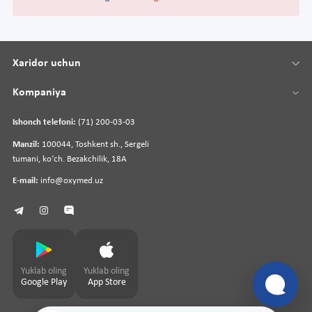
Xaridor uchun
Kompaniya
Ishonch telefoni:
(71) 200-03-03
Manzil:
100044, Toshkent sh., Sergeli
tumani, koʻch. Bezakchilik, 18A
E-mail:
info@oxymed.uz
Yuklab oling
Yuklab oling
Google Play
App Store