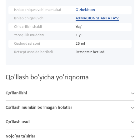
Ishlab chiqaruvchi mamlakat
O'zbekiston
Ishlab chiqaruvchi
AXMADJON SHARIFA FAYZ
Chiqarilish shakli
Yog'
Yaroqlilik muddati
1 yil
Qadoqdagi soni
25 ml
Retsept asosida beriladi
Retseptsiz beriladi
Qo'llash bo'yicha yo'riqnoma
Qo'llanilishi
Qo'llash mumkin bo'lmagan holatlar
Qo'llash usuli
Nojo´ya ta´sirlar