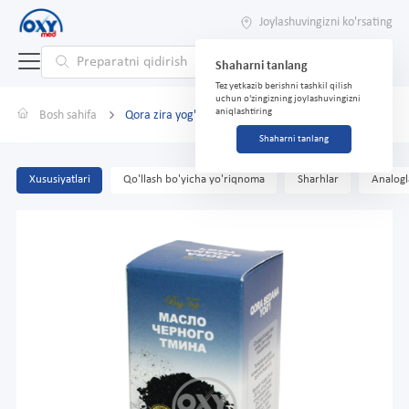
Joylashuvingizni ko'rsating
Shaharni tanlang
Tez yetkazib berishni tashkil qilish
uchun o'zingizning joylashuvingizni
aniqlashtiring
Bosh sahifa
Qora zira yog'i 25 ml
Shaharni tanlang
Xususiyatlari
Qo'llash bo'yicha yo'riqnoma
Sharhlar
Analogl