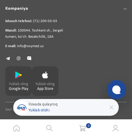
Kompaniya
Ishonch telefoni:
(71) 200-03-03
Manzil:
100044, Toshkent sh., Sergeli
tumani, koʻch. Bezakchilik, 18A
E-mail:
info@oxymed.uz
Yuklab oling
Yuklab oling
Google Play
App Store
Ilovada qulayroq
Sayt yaratuvchi
pharmit.uz
Yuklab olish
0