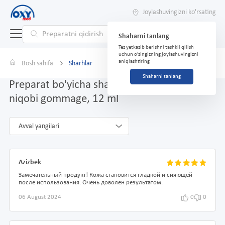
Joylashuvingizni ko'rsating
Shaharni tanlang
Tez yetkazib berishni tashkil qilish
uchun o'zingizning joylashuvingizni
aniqlashtiring
Bosh sahifa
Sharhlar
Shaharni tanlang
Preparat bo'yicha sharhlar Skin Plus yuz
niqobi gommage, 12 ml
Avval yangilari
Azizbek
Замечательный продукт! Кожа становится гладкой и сияющей
после использования. Очень доволен результатом.
06 August 2024
0
0