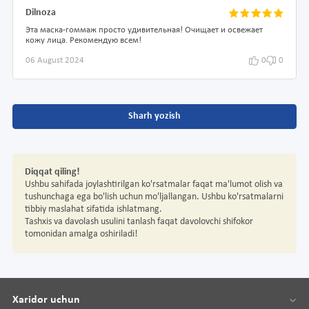
Dilnoza
Эта маска-гоммаж просто удивительная! Очищает и освежает
кожу лица. Рекомендую всем!
06 August 2024
0
0
Sharh yozish
Diqqat qiling!
Ushbu sahifada joylashtirilgan ko'rsatmalar faqat ma'lumot olish va
tushunchaga ega bo'lish uchun mo'ljallangan. Ushbu ko'rsatmalarni
tibbiy maslahat sifatida ishlatmang.
Tashxis va davolash usulini tanlash faqat davolovchi shifokor
tomonidan amalga oshiriladi!
Xaridor uchun