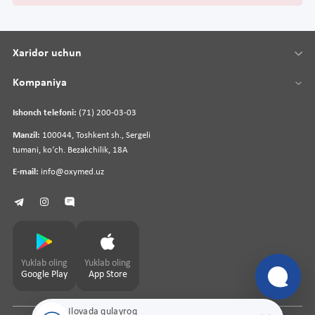
Xaridor uchun
Kompaniya
Ishonch telefoni:
(71) 200-03-03
Manzil:
100044, Toshkent sh., Sergeli
tumani, koʻch. Bezakchilik, 18A
E-mail:
info@oxymed.uz
Yuklab oling
Yuklab oling
Google Play
App Store
Ilovada qulayroq