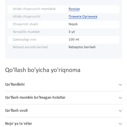
Ishlab chiqaruvchi mamlakat
Rossiya
Ishlab chiqaruvchi
Планета Органика
Chiqarilish shakli
Niqob
Yaroqlilik muddati
3 yil
Qadoqdagi soni
100 ml
Retsept asosida beriladi
Retseptsiz beriladi
Qo'llash bo'yicha yo'riqnoma
Qo'llanilishi
Qo'llash mumkin bo'lmagan holatlar
Qo'llash usuli
Nojo´ya ta´sirlar