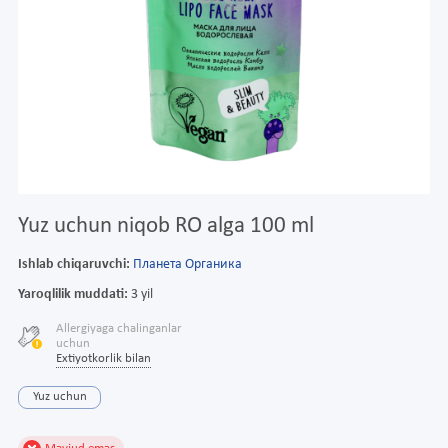
Yuz uchun niqob RO alga 100 ml
Ishlab chiqaruvchi:
Планета Органика
Yaroqlilik muddati:
3 yil
Allergiyaga chalinganlar
uchun
Extiyotkorlik bilan
Yuz uchun