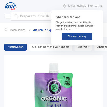
Joylashuvingizni ko'rsating
Shaharni tanlang
Tez yetkazib berishni tashkil qilish
uchun o'zingizning joylashuvingizni
aniqlashtiring
Bosh sahifa
Yuz uchun niqob RO alga 100 ml
Shaharni tanlang
Xususiyatlari
Qo'llash bo'yicha yo'riqnoma
Sharhlar
Analogl