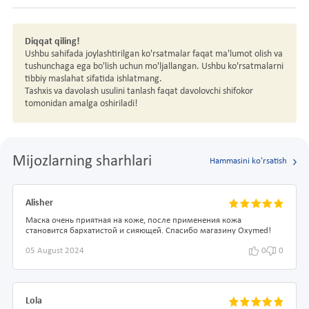
Diqqat qiling!
Ushbu sahifada joylashtirilgan ko'rsatmalar faqat ma'lumot olish va
tushunchaga ega bo'lish uchun mo'ljallangan. Ushbu ko'rsatmalarni
tibbiy maslahat sifatida ishlatmang.
Tashxis va davolash usulini tanlash faqat davolovchi shifokor
tomonidan amalga oshiriladi!
Mijozlarning sharhlari
Hammasini ko'rsatish
Alisher
Маска очень приятная на коже, после применения кожа
становится бархатистой и сияющей. Спасибо магазину Oxymed!
05 August 2024
0
0
Lola