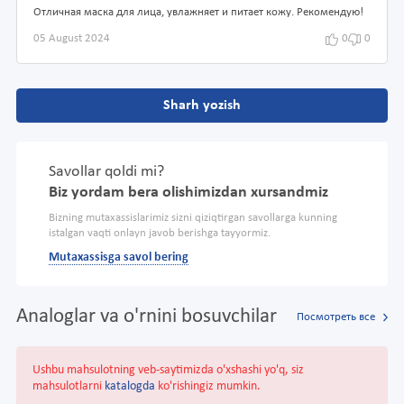
Отличная маска для лица, увлажняет и питает кожу. Рекомендую!
05 August 2024
0
0
Sharh yozish
Savollar qoldi mi?
Biz yordam bera olishimizdan xursandmiz
Bizning mutaxassislarimiz sizni qiziqtirgan savollarga kunning
istalgan vaqti onlayn javob berishga tayyormiz.
Mutaxassisga savol bering
Analoglar va o'rnini bosuvchilar
Посмотреть все
Ushbu mahsulotning veb-saytimizda o'xshashi yo'q, siz
mahsulotlarni
katalogda
ko'rishingiz mumkin.