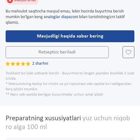
Mavjud emas
Bu mahsulot vaqtincha mavjud emas, lekin hozirda buyurtma berish
mumkin bo'lgan keng
analoglar diapazoni
bilan tanishishingizni taklif
qilamiz.
Mavjudligi haqida xabar bering
Retseptsiz beriladi
2 sharhni
Toshkent bo'ylab yetkazib berish - Buyurtma to'langan paytdan boshlab 2 soat
ichida.
* Mahsulotning tashqi ko'rinishi va yo'riqnomasi veb-saytda ko'rsatilganidan
farq qilishi mumkin
** Narx veb-saytda berilgan buyurtmalar uchun amal qiladi
Preparatning xususiyatlari
yuz uchun niqob
ro alga 100 ml