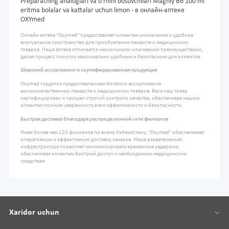
Preparatning analoglari va o'rnini bosuvchilari Magniy B6 100 ml
eritma bolalar va kattalar uchun limon - в онлайн-аптеке
OXYmed
Онлайн аптека "Oxymed" предоставляет клиентам уникальное и удобное
виртуальное пространство для приобретения лекарств и медицинских
товаров. Наша аптека отличается несколькими ключевыми преимуществами,
делая процесс покупок максимально удобным и безопасным для клиентов.
Широкий ассортимент и сертифицированная продукция
Oxymed гордится предоставлением богатого ассортимента
высококачественных лекарств и медицинских товаров. Весь наш товар
сертифицирован и прошел строгий контроль качества, обеспечивая нашим
клиентам полную уверенность в его эффективности и безопасности.
Быстрая доставка благодаря распределенной сети филиалов
Имея более чем 120 филиалов по всему Узбекистану, "Oxymed" обеспечивает
оперативную и эффективную доставку заказов. Наша разветвленная
инфраструктура позволяет минимизировать временные задержки,
обеспечивая клиентам быстрый доступ к необходимым медицинским
средствам
Xaridor uchun