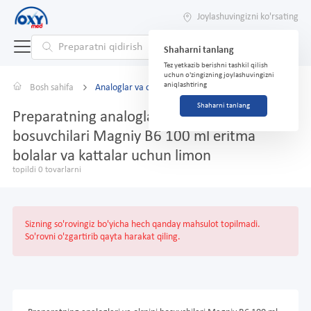
Joylashuvingizni ko'rsating
Shaharni tanlang
Tez yetkazib berishni tashkil qilish
uchun o'zingizning joylashuvingizni
aniqlashtiring
Bosh sahifa
Analoglar va o'rnini bosuvchilar
Shaharni tanlang
Preparatning analoglari va o'rnini
bosuvchilari Magniy B6 100 ml eritma
bolalar va kattalar uchun limon
topildi 0 tovarlarni
Sizning so'rovingiz bo'yicha hech qanday mahsulot topilmadi.
So'rovni o'zgartirib qayta harakat qiling.