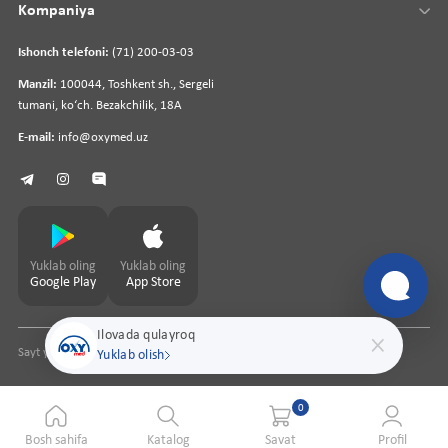
Kompaniya
Ishonch telefoni:
(71) 200-03-03
Manzil:
100044, Toshkent sh., Sergeli
tumani, koʻch. Bezakchilik, 18A
E-mail:
info@oxymed.uz
Yuklab oling
Yuklab oling
Google Play
App Store
Ilovada qulayroq
Sayt yaratuvchi
pharmit.uz
Yuklab olish
0
Bosh sahifa
Katalog
Savat
Profil