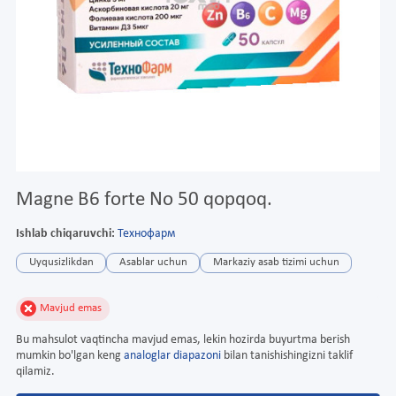
Magne B6 forte No 50 qopqoq.
Ishlab chiqaruvchi:
Технофарм
Uyqusizlikdan
Asablar uchun
Markaziy asab tizimi uchun
Mavjud emas
Bu mahsulot vaqtincha mavjud emas, lekin hozirda buyurtma berish
mumkin bo'lgan keng
analoglar diapazoni
bilan tanishishingizni taklif
qilamiz.