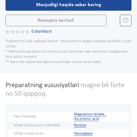
Mavjudligi haqida xabar bering
Retseptsiz beriladi
0 sharhlarni
Toshkent bo'ylab yetkazib berish - Buyurtma to'langan paytdan boshlab 2 soat
ichida.
* Mahsulotning tashqi ko'rinishi va yo'riqnomasi veb-saytda ko'rsatilganidan
farq qilishi mumkin
** Narx veb-saytda berilgan buyurtmalar uchun amal qiladi
Preparatning xususiyatlari
magne b6 forte
no 50 qopqoq.
Magnesium lactate ,
Faol moddalar
Ascorbinic acid
Ishlab chiqaruvchi mamlakat
Rossiya
Ishlab chiqaruvchi
Технофарм