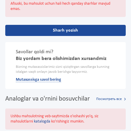
Afsuski, bu mahsulot uchun hali hech qanday sharhlar mavjud
emas.
Sharh yozish
Savollar qoldi mi?
Biz yordam bera olishimizdan xursandmiz
Bizning mutaxassislarimiz sizni qiziqtirgan savollarga kunning
istalgan vaqti onlayn javob berishga tayyormiz.
Mutaxassisga savol bering
Analoglar va o'rnini bosuvchilar
Посмотреть все
Ushbu mahsulotning veb-saytimizda o'xshashi yo'q, siz
mahsulotlarni
katalogda
ko'rishingiz mumkin.