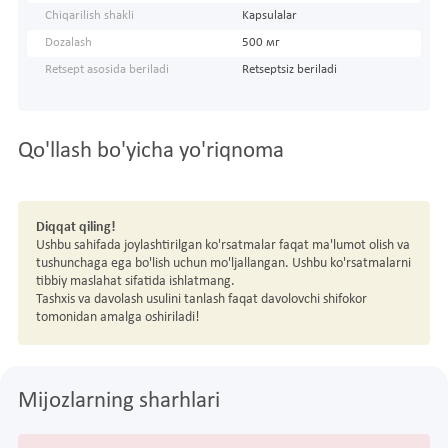
Chiqarilish shakli
Kapsulalar
Dozalash
500 мг
Retsept asosida beriladi
Retseptsiz beriladi
Qo'llash bo'yicha yo'riqnoma
Diqqat qiling!
Ushbu sahifada joylashtirilgan ko'rsatmalar faqat ma'lumot olish va
tushunchaga ega bo'lish uchun mo'ljallangan. Ushbu ko'rsatmalarni
tibbiy maslahat sifatida ishlatmang.
Tashxis va davolash usulini tanlash faqat davolovchi shifokor
tomonidan amalga oshiriladi!
Mijozlarning sharhlari