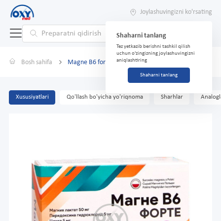
Joylashuvingizni ko'rsating
Shaharni tanlang
Tez yetkazib berishni tashkil qilish
uchun o'zingizning joylashuvingizni
aniqlashtiring
Bosh sahifa
Magne B6 forte No 50 qopqoq.
Shaharni tanlang
Xususiyatlari
Qo'llash bo'yicha yo'riqnoma
Sharhlar
Analogl