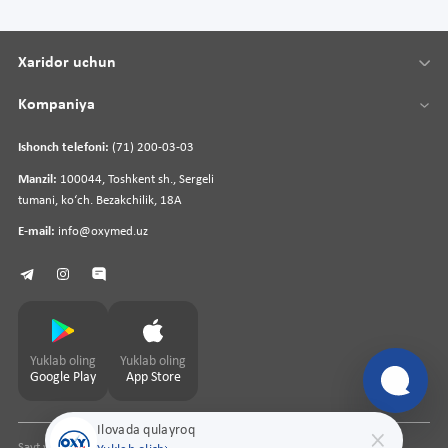
Xaridor uchun
Kompaniya
Ishonch telefoni:
(71) 200-03-03
Manzil:
100044, Toshkent sh., Sergeli
tumani, koʻch. Bezakchilik, 18A
E-mail:
info@oxymed.uz
Yuklab oling
Yuklab oling
Google Play
App Store
Ilovada qulayroq
Sayt yaratuvchi
pharmit.uz