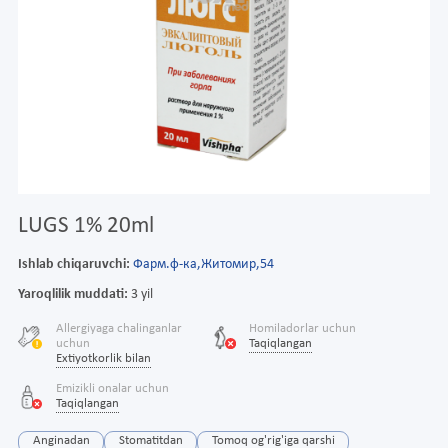
LUGS 1% 20ml
Ishlab chiqaruvchi:
Фарм.ф-ка,Житомир,54
Yaroqlilik muddati:
3 yil
Allergiyaga chalinganlar
Homiladorlar uchun
uchun
Taqiqlangan
Extiyotkorlik bilan
Emizikli onalar uchun
Taqiqlangan
Anginadan
Stomatitdan
Tomoq og'rig'iga qarshi