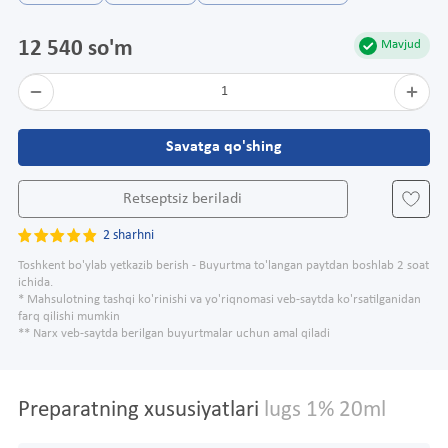
12 540 so'm
Mavjud
1
Savatga qo'shing
Retseptsiz beriladi
2 sharhni
Toshkent bo'ylab yetkazib berish - Buyurtma to'langan paytdan boshlab 2 soat
ichida.
* Mahsulotning tashqi ko'rinishi va yo'riqnomasi veb-saytda ko'rsatilganidan
farq qilishi mumkin
** Narx veb-saytda berilgan buyurtmalar uchun amal qiladi
Preparatning xususiyatlari
lugs 1% 20ml