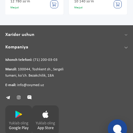
12 780 so'm
10 140 so'm
Mavjud
Mavjud
Xaridor uchun
Kompaniya
Ishonch telefoni:
(71) 200-03-03
Manzil:
100044, Toshkent sh., Sergeli
tumani, koʻch. Bezakchilik, 18A
E-mail:
info@oxymed.uz
Yuklab oling
Yuklab oling
Google Play
App Store