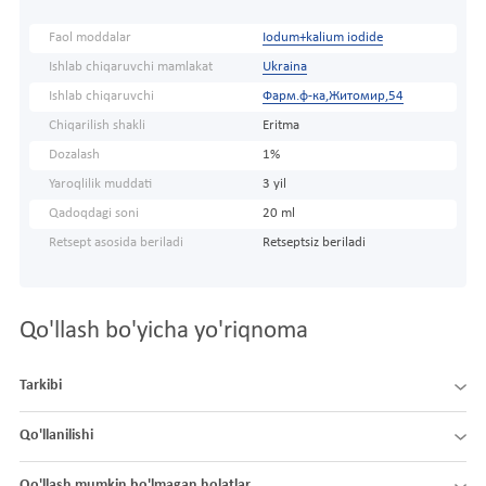
Faol moddalar
Iodum+kalium iodide
Ishlab chiqaruvchi mamlakat
Ukraina
Ishlab chiqaruvchi
Фарм.ф-ка,Житомир,54
Chiqarilish shakli
Eritma
Dozalash
1%
Yaroqlilik muddati
3 yil
Qadoqdagi soni
20 ml
Retsept asosida beriladi
Retseptsiz beriladi
Qo'llash bo'yicha yo'riqnoma
Tarkibi
Qo'llanilishi
Qo'llash mumkin bo'lmagan holatlar