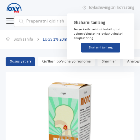
Joylashuvingizni ko'rsating
Shaharni tanlang
Tez yetkazib berishni tashkil qilish
uchun o'zingizning joylashuvingizni
aniqlashtiring
Bosh sahifa
LUGS 1% 20ml
Shaharni tanlang
Xususiyatlari
Qo'llash bo'yicha yo'riqnoma
Sharhlar
Analogl