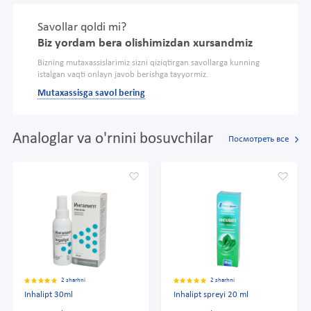
Savollar qoldi mi?
Biz yordam bera olishimizdan xursandmiz
Bizning mutaxassislarimiz sizni qiziqtirgan savollarga kunning
istalgan vaqti onlayn javob berishga tayyormiz.
Mutaxassisga savol bering
Analoglar va o'rnini bosuvchilar
Посмотреть все
2 sharhni
2 sharhni
Inhalipt 30ml
Inhalipt spreyi 20 ml