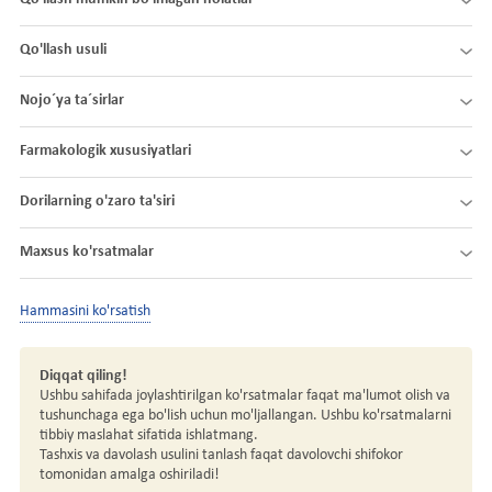
Qo'llash usuli
Nojo´ya ta´sirlar
Farmakologik xususiyatlari
Dorilarning o'zaro ta'siri
Maxsus ko'rsatmalar
Hammasini ko'rsatish
Diqqat qiling!
Ushbu sahifada joylashtirilgan ko'rsatmalar faqat ma'lumot olish va
tushunchaga ega bo'lish uchun mo'ljallangan. Ushbu ko'rsatmalarni
tibbiy maslahat sifatida ishlatmang.
Tashxis va davolash usulini tanlash faqat davolovchi shifokor
tomonidan amalga oshiriladi!