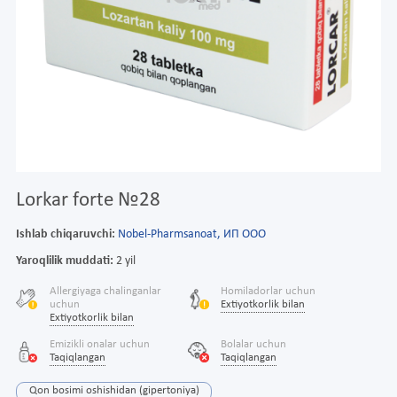
Lorkar forte №28
Ishlab chiqaruvchi:
Nobel-Pharmsanoat, ИП ООО
Yaroqlilik muddati:
2 yil
Allergiyaga chalinganlar
Homiladorlar uchun
uchun
Extiyotkorlik bilan
Extiyotkorlik bilan
Emizikli onalar uchun
Bolalar uchun
Taqiqlangan
Taqiqlangan
Qon bosimi oshishidan (gipertoniya)