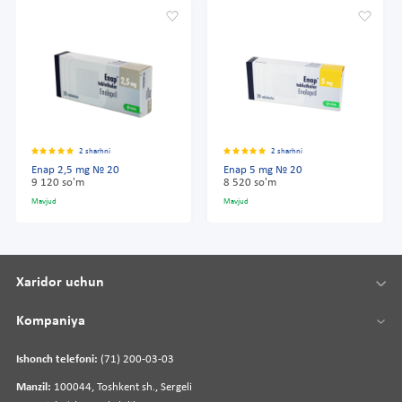
2 sharhni
2 sharhni
Enap 2,5 mg № 20
Enap 5 mg № 20
9 120 so'm
8 520 so'm
Mavjud
Mavjud
Xaridor uchun
Kompaniya
Ishonch telefoni:
(71) 200-03-03
Manzil:
100044, Toshkent sh., Sergeli