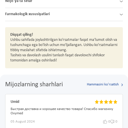
Nojo´ya ta´sirlar
Farmakologik xususiyatlari
Diqqat qiling!
Ushbu sahifada joylashtirilgan ko'rsatmalar faqat ma'lumot olish va
tushunchaga ega bo'lish uchun mo'ljallangan. Ushbu ko'rsatmalarni
tibbiy maslahat sifatida ishlatmang.
Tashxis va davolash usulini tanlash faqat davolovchi shifokor
tomonidan amalga oshiriladi!
Mijozlarning sharhlari
Hammasini ko'rsatish
Umid
Быстрая доставка и хорошее качество товара! Спасибо магазину
Oxymed
05 August 2024
0
0