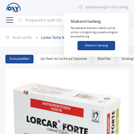
Joylashuvingizni ko'rsating
Shaharni tanlang
Tez yetkazib berishni tashkil qilish
uchun o'zingizning joylashuvingizni
aniqlashtiring
Bosh sahifa
Lorkar forte №28
Shaharni tanlang
Xususiyatlari
Qo'llash bo'yicha yo'riqnoma
Sharhlar
Analogl