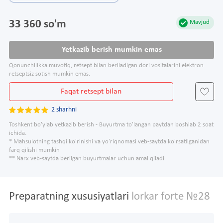
33 360 so'm
Mavjud
Yetkazib berish mumkin emas
Qonunchilikka muvofiq, retsept bilan beriladigan dori vositalarini elektron
retseptsiz sotish mumkin emas.
Faqat retsept bilan
2 sharhni
Toshkent bo'ylab yetkazib berish - Buyurtma to'langan paytdan boshlab 2 soat
ichida.
* Mahsulotning tashqi ko'rinishi va yo'riqnomasi veb-saytda ko'rsatilganidan
farq qilishi mumkin
** Narx veb-saytda berilgan buyurtmalar uchun amal qiladi
Preparatning xususiyatlari
lorkar forte №28