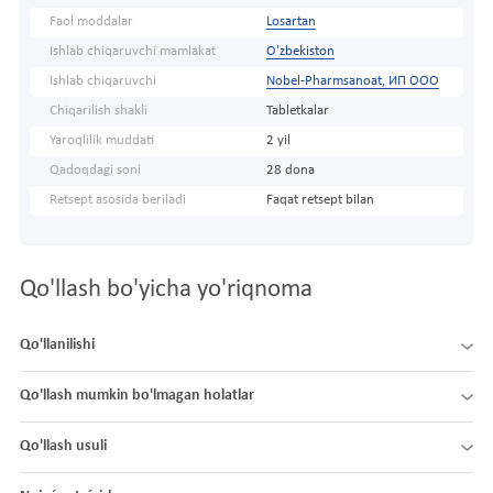
Faol moddalar
Losartan
Ishlab chiqaruvchi mamlakat
O'zbekiston
Ishlab chiqaruvchi
Nobel-Pharmsanoat, ИП ООО
Chiqarilish shakli
Tabletkalar
Yaroqlilik muddati
2 yil
Qadoqdagi soni
28 dona
Retsept asosida beriladi
Faqat retsept bilan
Qo'llash bo'yicha yo'riqnoma
Qo'llanilishi
Qo'llash mumkin bo'lmagan holatlar
Qo'llash usuli