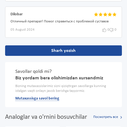
Dilobar
Отличный препарат! Помог справиться с проблемой суставов
05 August 2024
0
0
Sharh yozish
Savollar qoldi mi?
Biz yordam bera olishimizdan xursandmiz
Bizning mutaxassislarimiz sizni qiziqtirgan savollarga kunning
istalgan vaqti onlayn javob berishga tayyormiz.
Mutaxassisga savol bering
Analoglar va o'rnini bosuvchilar
Посмотреть все