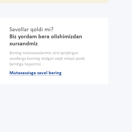
Savollar qoldi mi?
Biz yordam bera olishimizdan
xursandmiz
Bizning mutaxassislarimiz sizni qiziqtirgan
savollarga kunning istalgan vaqti onlayn javob
berishga tayyormiz.
Mutaxassisga savol bering