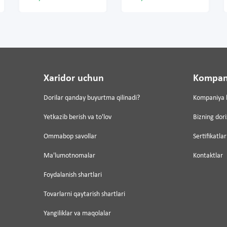
Xaridor uchun
Kompan
Dorilar qanday buyurtma qilinadi?
Kompaniya 
Yetkazib berish va to'lov
Bizning dor
Ommabop savollar
Sertifikatlar
Ma'lumotnomalar
Kontaktlar
Foydalanish shartlari
Tovarlarni qaytarish shartlari
Yangiliklar va maqolalar