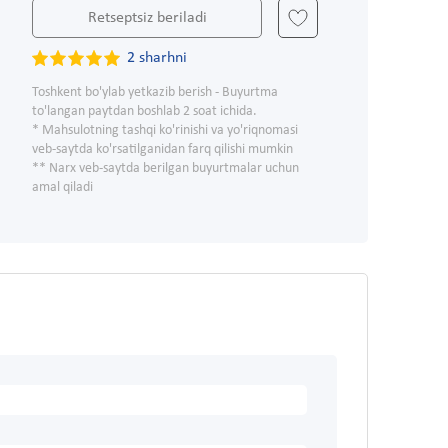
Retseptsiz beriladi
2 sharhni
Toshkent bo'ylab yetkazib berish - Buyurtma
to'langan paytdan boshlab 2 soat ichida.
* Mahsulotning tashqi ko'rinishi va yo'riqnomasi
veb-saytda ko'rsatilganidan farq qilishi mumkin
** Narx veb-saytda berilgan buyurtmalar uchun
amal qiladi