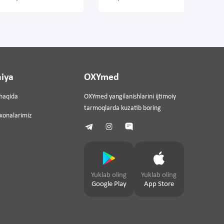
iya
OXYmed
haqida
OXYmed yangilanishlarini ijtimoiy
tarmoqlarda kuzatib boring
ixonalarimiz
Yuklab oling
Yuklab oling
Google Play
App Store