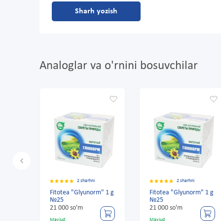
Sharh yozish
Analoglar va o'rnini bosuvchilar
2 sharhni
2 sharhni
" 1 g
Fitotea "Glyunorm" 1 g
Fitotea "Glyunorm" 1 g
№25
№25
21 000 so'm
21 000 so'm
Mavjud
Mavjud