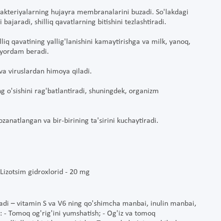
u bakteriyalarning hujayra membranalarini buzadi. So'lakdagi
 bajaradi, shilliq qavatlarning bitishini tezlashtiradi.
lliq qavatining yallig'lanishini kamaytirishga va milk, yanoq,
a yordam beradi.
va viruslardan himoya qiladi.
ing o'sishini rag'batlantiradi, shuningdek, organizm
anatlangan va bir-birining ta'sirini kuchaytiradi.
 Lizotsim gidroxlorid - 20 mg
iladi – vitamin S va V6 ning qo'shimcha manbai, inulin manbai,
: - Tomoq og'rig'ini yumshatish; - Og'iz va tomoq