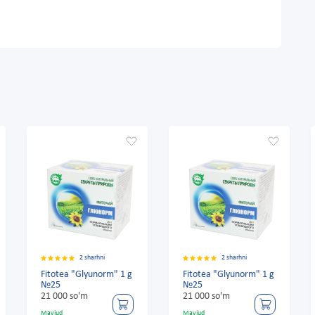
2 sharhni
2 sharhni
Fitotea "Glyunorm" 1 g
Fitotea "Glyunorm" 1 g
№25
№25
21 000 so'm
21 000 so'm
Mavjud
Mavjud