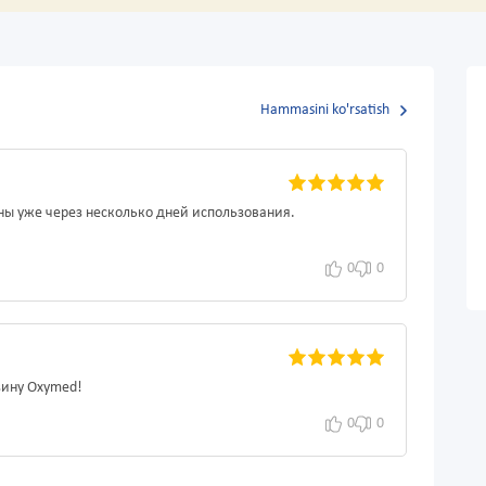
Hammasini ko'rsatish
ны уже через несколько дней использования.
0
0
зину Oxymed!
0
0