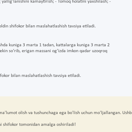
 yallig'lanishini kamaytirish; - Tomoq holatini yaxshilash; -
din shifokor bilan maslahatlashish tavsiya etiladi.
shda kuniga 3 marta 1 tadan, kattalarga kuniga 3 marta 2
 sekin so‘rib, erigan massani og‘izda imkon qadar uzoqroq
fokor bilan maslahatlashish tavsiya etiladi.
 ma'lumot olish va tushunchaga ega bo'lish uchun mo'ljallangan. Ushb
hi shifokor tomonidan amalga oshiriladi!