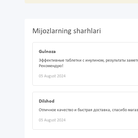
Mijozlarning sharhlari
Gulnoza
Эффективные таблетки с инулином, результаты замет
Рекомендую!
05 August 2024
Dilshod
Отличное качество и быстрая доставка, спасибо мага
05 August 2024