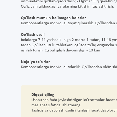
immunitetini qo'llab-quvvatlash; - Og'iz shilliq qavatining
Og'iz va hiqildoqdagi yaralarning bitishini tezlashtirish.
Qo'llash mumkin bo'lmagan holatlar
Komponentlarga individual toqat qilmaslik. Qo‘llashdan ol
Qo'llash usuli
bolalarga 7-11 yoshda kuniga 2 marta 1 tadan, 11-18 yo
tadan Qo‘llash usuli: tabletkani og‘izda to‘liq eriguncha
ushlab turish. Qabul qilish davomiyligi - 10 kun
Nojo´ya ta´sirlar
Komponentlarga individual tolarlik. Qo'llashdan oldin shi
Diqqat qiling!
Ushbu sahifada joylashtirilgan ko'rsatmalar faqat
maslahat sifatida ishlatmang.
Tashxis va davolash usulini tanlash faqat davolovc