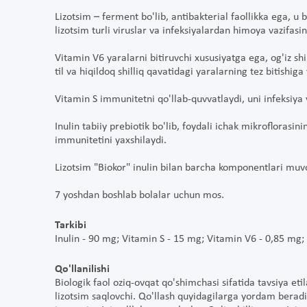
Lizotsim – ferment bo'lib, antibakterial faollikka ega, 
lizotsim turli viruslar va infeksiyalardan himoya vazifasini
Vitamin V6 yaralarni bitiruvchi xususiyatga ega, og'iz shi
til va hiqildoq shilliq qavatidagi yaralarning tez bitishig
Vitamin S immunitetni qo'llab-quvvatlaydi, uni infeksiya 
Inulin tabiiy prebiotik bo'lib, foydali ichak mikroflorasin
immunitetini yaxshilaydi.
Lizotsim "Biokor" inulin bilan barcha komponentlari muvoz
7 yoshdan boshlab bolalar uchun mos.
Tarkibi
Inulin - 90 mg; Vitamin S - 15 mg; Vitamin V6 - 0,85 mg;
Qo'llanilishi
Biologik faol oziq-ovqat qo'shimchasi sifatida tavsiya et
lizotsim saqlovchi. Qo'llash quyidagilarga yordam beradi