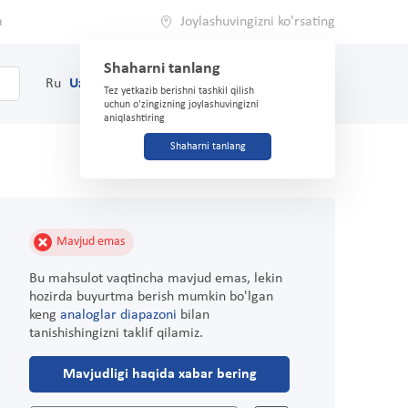
a
Joylashuvingizni ko'rsating
Shaharni tanlang
0
Savat
Ru
Uz
(71) 200-03-03
Tez yetkazib berishni tashkil qilish
uchun o'zingizning joylashuvingizni
aniqlashtiring
Shaharni tanlang
Mavjud emas
Bu mahsulot vaqtincha mavjud emas, lekin
hozirda buyurtma berish mumkin bo'lgan
keng
analoglar diapazoni
bilan
tanishishingizni taklif qilamiz.
Mavjudligi haqida xabar bering