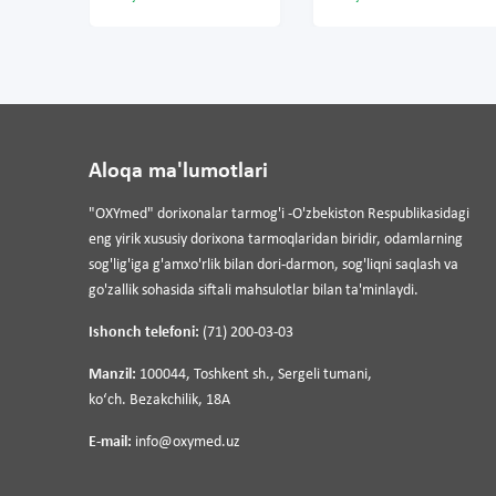
Aloqa ma'lumotlari
"OXYmed" dorixonalar tarmog'i -O'zbekiston Respublikasidagi
eng yirik xususiy dorixona tarmoqlaridan biridir, odamlarning
sog'lig'iga g'amxo'rlik bilan dori-darmon, sog'liqni saqlash va
go'zallik sohasida siftali mahsulotlar bilan ta'minlaydi.
Ishonch telefoni:
(71) 200-03-03
Manzil:
100044, Toshkent sh., Sergeli tumani,
koʻch. Bezakchilik, 18A
E-mail:
info@oxymed.uz