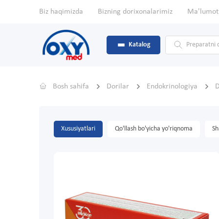
Biz haqimizda
Bizning dorixonalarimiz
Ma'lumot
Katalog
Bosh sahifa
Dorilar
Endokrinologiya
D
Xususiyatlari
Qo'llash bo'yicha yo'riqnoma
Sh