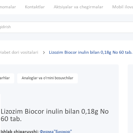
nomalar
Kontaktlar
Aktsiyalar va chegirmalar
Mobil ilov
iabet dori vositalari
Lizozim Biocor inulin bilan 0,18g No 60 tab.
arhlar
Analoglar va o'rnini bosuvchilar
Lizozim Biocor inulin bilan 0,18g No
60 tab.
Ishlab chiqaruvchi:
Фирма"Биокор"