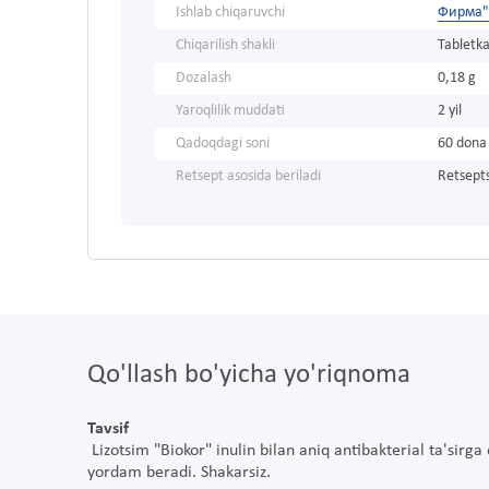
Ishlab chiqaruvchi
Фирма"
Chiqarilish shakli
Tabletka
Dozalash
0,18 g
Yaroqlilik muddati
2 yil
Qadoqdagi soni
60 dona
Retsept asosida beriladi
Retsepts
Qo'llash bo'yicha yo'riqnoma
Tavsif
Lizotsim "Biokor" inulin bilan aniq antibakterial ta'sirg
yordam beradi. Shakarsiz.