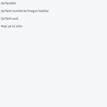
Qo'llanilishi
Qo'llash mumkin bo'lmagan holatlar
Qo'llash usuli
Nojo´ya ta´sirlar