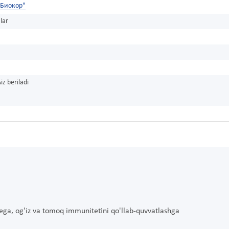
Биокор"
lar
iz beriladi
a ega, og'iz va tomoq immunitetini qo'llab-quvvatlashga