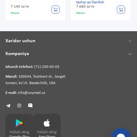
tashqi qo'llanilish
7 140 so'm
7 680 so'm
Mavjud
Mavjud
Xaridor uchun
Kompaniya
Ishonch telefoni:
(71) 200-03-03
Manzil:
100044, Toshkent sh., Sergeli
tumani, koʻch. Bezakchilik, 18A
E-mail:
info@oxymed.uz
Yuklab oling
Yuklab oling