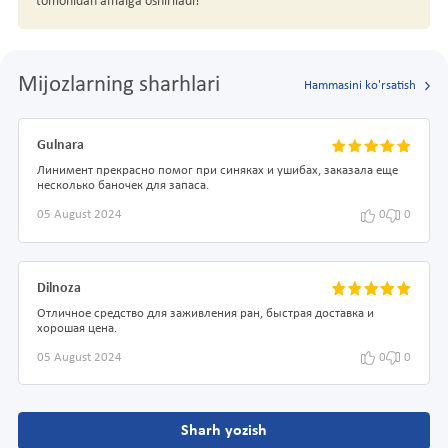
tomonidan amalga oshiriladi!
Mijozlarning sharhlari
Hammasini ko'rsatish
Gulnara
Линимент прекрасно помог при синяках и ушибах, заказала еще
несколько баночек для запаса.
05 August 2024
0
0
Dilnoza
Отличное средство для заживления ран, быстрая доставка и
хорошая цена.
05 August 2024
0
0
Sharh yozish