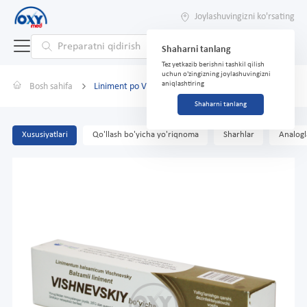
Joylashuvingizni ko'rsating
Shaharni tanlang
Tez yetkazib berishni tashkil qilish
uchun o'zingizning joylashuvingizni
aniqlashtiring
Bosh sahifa
Liniment po Vishnevskomu 25g
Shaharni tanlang
Xususiyatlari
Qo'llash bo'yicha yo'riqnoma
Sharhlar
Analogl