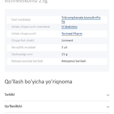
vishnevskomu 25g
Tribromphenate bismuth+Pix
Faol moddalar
liq
Ishlab chiqaruvchi mamlakat
O'zbekiston
Ishlab chiqaruvchi
Torimed Pharm
Chiqarilish shakli
Liniment
Yaroqlilik muddati
5 yil
Qadoqdagi soni
25 g
Retsept asosida beriladi
Retseptsiz beriladi
Qo'llash bo'yicha yo'riqnoma
Tarkibi
Qo'llanilishi