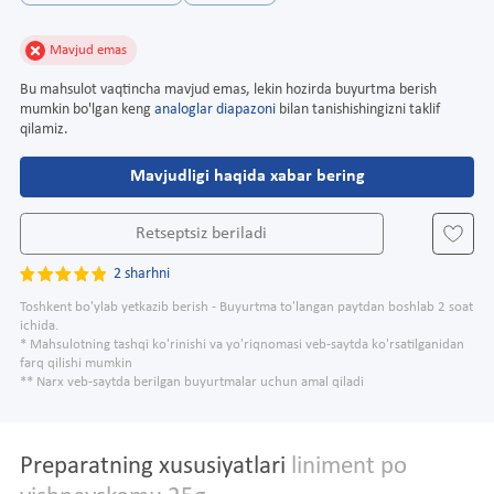
Mavjud emas
Bu mahsulot vaqtincha mavjud emas, lekin hozirda buyurtma berish
mumkin bo'lgan keng
analoglar diapazoni
bilan tanishishingizni taklif
qilamiz.
Mavjudligi haqida xabar bering
Retseptsiz beriladi
2 sharhni
Toshkent bo'ylab yetkazib berish - Buyurtma to'langan paytdan boshlab 2 soat
ichida.
* Mahsulotning tashqi ko'rinishi va yo'riqnomasi veb-saytda ko'rsatilganidan
farq qilishi mumkin
** Narx veb-saytda berilgan buyurtmalar uchun amal qiladi
Preparatning xususiyatlari
liniment po