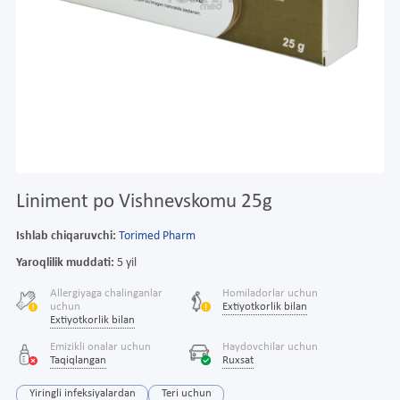
Liniment po Vishnevskomu 25g
Ishlab chiqaruvchi:
Torimed Pharm
Yaroqlilik muddati:
5 yil
Allergiyaga chalinganlar
Homiladorlar uchun
uchun
Extiyotkorlik bilan
Extiyotkorlik bilan
Emizikli onalar uchun
Haydovchilar uchun
Taqiqlangan
Ruxsat
Yiringli infeksiyalardan
Teri uchun