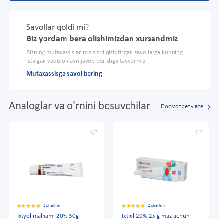
Savollar qoldi mi?
Biz yordam bera olishimizdan xursandmiz
Bizning mutaxassislarimiz sizni qiziqtirgan savollarga kunning
istalgan vaqti onlayn javob berishga tayyormiz.
Mutaxassisga savol bering
Analoglar va o'rnini bosuvchilar
Посмотреть все
2 sharhni
2 sharhni
Ixtyol malhami 20% 30g
Ixtiol 20% 25 g maz uchun