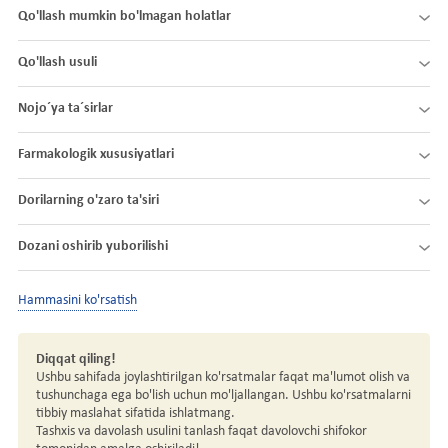
Qo'llash mumkin bo'lmagan holatlar
Qo'llash usuli
Nojo´ya ta´sirlar
Farmakologik xususiyatlari
Dorilarning o'zaro ta'siri
Dozani oshirib yuborilishi
Hammasini ko'rsatish
Diqqat qiling!
Ushbu sahifada joylashtirilgan ko'rsatmalar faqat ma'lumot olish va
tushunchaga ega bo'lish uchun mo'ljallangan. Ushbu ko'rsatmalarni
tibbiy maslahat sifatida ishlatmang.
Tashxis va davolash usulini tanlash faqat davolovchi shifokor