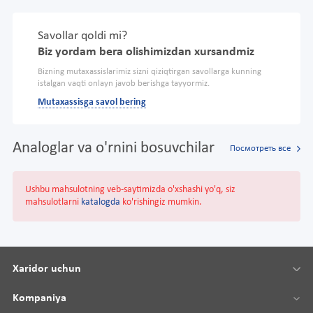
Savollar qoldi mi?
Biz yordam bera olishimizdan xursandmiz
Bizning mutaxassislarimiz sizni qiziqtirgan savollarga kunning
istalgan vaqti onlayn javob berishga tayyormiz.
Mutaxassisga savol bering
Analoglar va o'rnini bosuvchilar
Посмотреть все
Ushbu mahsulotning veb-saytimizda o'xshashi yo'q, siz
mahsulotlarni
katalogda
ko'rishingiz mumkin.
Xaridor uchun
Kompaniya