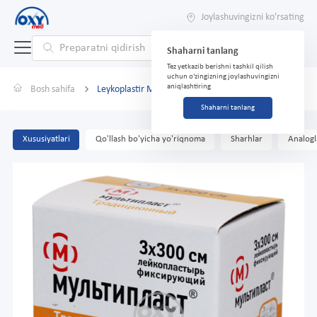
Joylashuvingizni ko'rsating
Shaharni tanlang
Tez yetkazib berishni tashkil qilish
uchun o'zingizning joylashuvingizni
aniqlashtiring
Bosh sahifa
Leykoplastir Multiplast 3sm*300sm
Shaharni tanlang
Xususiyatlari
Qo'llash bo'yicha yo'riqnoma
Sharhlar
Analogl