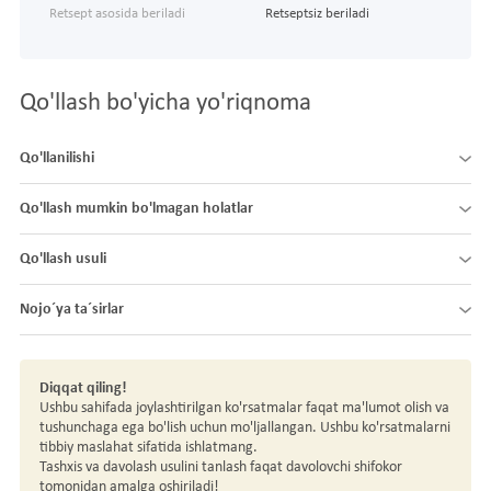
Retsept asosida beriladi
Retseptsiz beriladi
Qo'llash bo'yicha yo'riqnoma
Qo'llanilishi
Qo'llash mumkin bo'lmagan holatlar
Qo'llash usuli
Nojo´ya ta´sirlar
Diqqat qiling!
Ushbu sahifada joylashtirilgan ko'rsatmalar faqat ma'lumot olish va
tushunchaga ega bo'lish uchun mo'ljallangan. Ushbu ko'rsatmalarni
tibbiy maslahat sifatida ishlatmang.
Tashxis va davolash usulini tanlash faqat davolovchi shifokor
tomonidan amalga oshiriladi!