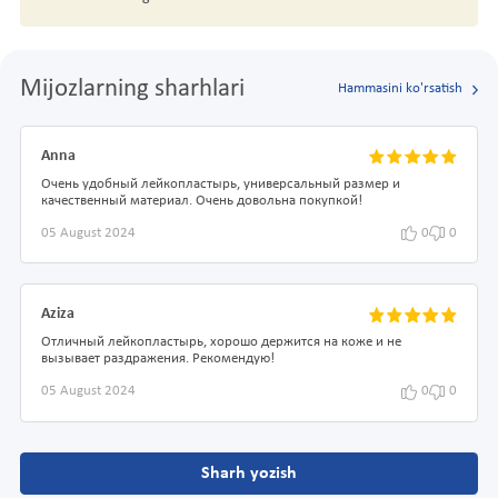
Mijozlarning sharhlari
Hammasini ko'rsatish
Anna
Очень удобный лейкопластырь, универсальный размер и
качественный материал. Очень довольна покупкой!
05 August 2024
0
0
Aziza
Отличный лейкопластырь, хорошо держится на коже и не
вызывает раздражения. Рекомендую!
05 August 2024
0
0
Sharh yozish