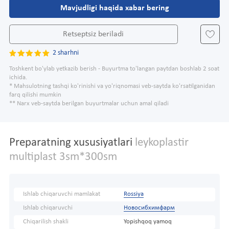
Mavjudligi haqida xabar bering
Retseptsiz beriladi
2 sharhni
Toshkent bo'ylab yetkazib berish - Buyurtma to'langan paytdan boshlab 2 soat
ichida.
* Mahsulotning tashqi ko'rinishi va yo'riqnomasi veb-saytda ko'rsatilganidan
farq qilishi mumkin
** Narx veb-saytda berilgan buyurtmalar uchun amal qiladi
Preparatning xususiyatlari
leykoplastir
multiplast 3sm*300sm
Ishlab chiqaruvchi mamlakat
Rossiya
Ishlab chiqaruvchi
Новосибхимфарм
Chiqarilish shakli
Yopishqoq yamoq