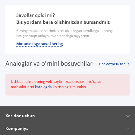
Savollar qoldi mi?
Biz yordam bera olishimizdan xursandmiz
Bizning mutaxassislarimiz sizni qiziqtirgan savollarga kunning
istalgan vaqti onlayn javob berishga tayyormiz.
Mutaxassisga savol bering
Analoglar va o'rnini bosuvchilar
Посмотреть все
Ushbu mahsulotning veb-saytimizda o'xshashi yo'q, siz
mahsulotlarni
katalogda
ko'rishingiz mumkin.
Xaridor uchun
Kompaniya