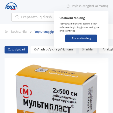
Joylashuvingizni ko'rsating
Shaharni tanlang
Tez yetkazib berishni tashkil qilish
uchun o'zingizning joylashuvingizni
aniqlashtiring
Bosh sahifa
Yopishqoq gips Multiplast 2cm*500sm
Shaharni tanlang
Xususiyatlari
Qo'llash bo'yicha yo'riqnoma
Sharhlar
Analogl