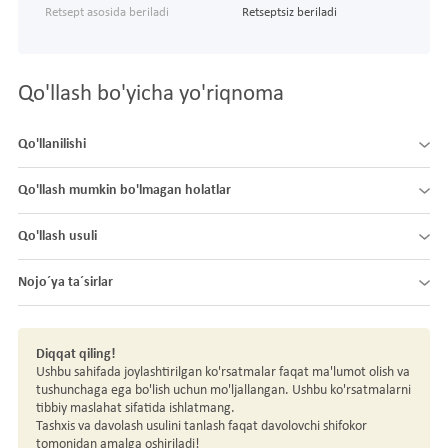
Retsept asosida beriladi
Retseptsiz beriladi
Qo'llash bo'yicha yo'riqnoma
Qo'llanilishi
Qo'llash mumkin bo'lmagan holatlar
Qo'llash usuli
Nojo´ya ta´sirlar
Diqqat qiling!
Ushbu sahifada joylashtirilgan ko'rsatmalar faqat ma'lumot olish va
tushunchaga ega bo'lish uchun mo'ljallangan. Ushbu ko'rsatmalarni
tibbiy maslahat sifatida ishlatmang.
Tashxis va davolash usulini tanlash faqat davolovchi shifokor
tomonidan amalga oshiriladi!