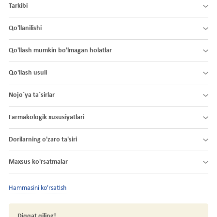
Tarkibi
Qo'llanilishi
Qo'llash mumkin bo'lmagan holatlar
Qo'llash usuli
Nojo´ya ta´sirlar
Farmakologik xususiyatlari
Dorilarning o'zaro ta'siri
Maxsus ko'rsatmalar
Hammasini ko'rsatish
Diqqat qiling!