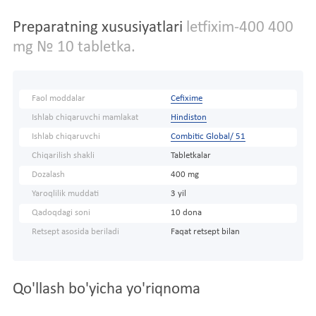
Preparatning xususiyatlari
letfixim-400 400
mg № 10 tabletka.
Faol moddalar
Cefixime
Ishlab chiqaruvchi mamlakat
Hindiston
Ishlab chiqaruvchi
Combitic Global/ 51
Chiqarilish shakli
Tabletkalar
Dozalash
400 mg
Yaroqlilik muddati
3 yil
Qadoqdagi soni
10 dona
Retsept asosida beriladi
Faqat retsept bilan
Qo'llash bo'yicha yo'riqnoma