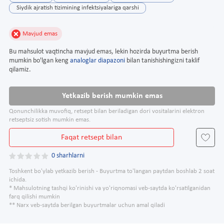
Siydik ajratish tizimining infektsiyalariga qarshi
Mavjud emas
Bu mahsulot vaqtincha mavjud emas, lekin hozirda buyurtma berish
mumkin bo'lgan keng
analoglar diapazoni
bilan tanishishingizni taklif
qilamiz.
Yetkazib berish mumkin emas
Qonunchilikka muvofiq, retsept bilan beriladigan dori vositalarini elektron
retseptsiz sotish mumkin emas.
Faqat retsept bilan
0 sharhlarni
Toshkent bo'ylab yetkazib berish - Buyurtma to'langan paytdan boshlab 2 soat
ichida.
* Mahsulotning tashqi ko'rinishi va yo'riqnomasi veb-saytda ko'rsatilganidan
farq qilishi mumkin
** Narx veb-saytda berilgan buyurtmalar uchun amal qiladi