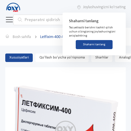
Joylashuvingizni ko'rsating
Shaharni tanlang
Tez yetkazib berishni tashkil qilish
uchun o'zingizning joylashuvingizni
aniqlashtiring
Bosh sahifa
Letfixim-400 400 mg № 10 tabletka.
Shaharni tanlang
Xususiyatlari
Qo'llash bo'yicha yo'riqnoma
Sharhlar
Analogl