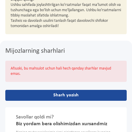
Ushbu sahifada joylashtirilgan ko'rsatmalar faqat ma'lumot olish va
tushunchaga ega bo'lish uchun mo'ljallangan. Ushbu ko'rsatmalarni
tibbiy maslahat sifatida ishlatmang.
Tashxis va davolash usulini tanlash faqat davolovchi shifokor
tomonidan amalga oshiriladi!
Mijozlarning sharhlari
Afsuski, bu mahsulot uchun hali hech qanday sharhlar mavjud
emas.
Sharh yozish
Savollar qoldi mi?
Biz yordam bera olishimizdan xursandmiz