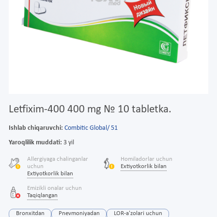
Letfixim-400 400 mg № 10 tabletka.
Ishlab chiqaruvchi:
Combitic Global/ 51
Yaroqlilik muddati:
3 yil
Allergiyaga chalinganlar
Homiladorlar uchun
uchun
Extiyotkorlik bilan
Extiyotkorlik bilan
Emizikli onalar uchun
Taqiqlangan
Bronxitdan
Pnevmoniyadan
LOR-a'zolari uchun