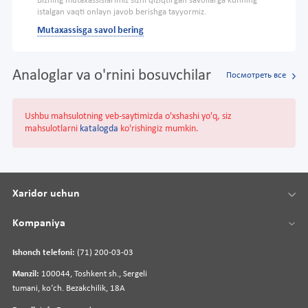
Bizning mutaxassislarimiz sizni qiziqtirgan savollarga kunning
istalgan vaqti onlayn javob berishga tayyormiz.
Mutaxassisga savol bering
Analoglar va o'rnini bosuvchilar
Посмотреть все
Ushbu mahsulotning veb-saytimizda o'xshashi yo'q, siz
mahsulotlarni
katalogda
ko'rishingiz mumkin.
Xaridor uchun
Kompaniya
Ishonch telefoni:
(71) 200-03-03
Manzil:
100044, Toshkent sh., Sergeli
tumani, koʻch. Bezakchilik, 18A