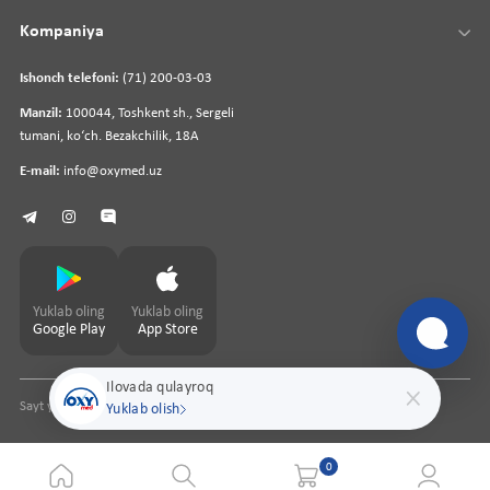
Kompaniya
Ishonch telefoni:
(71) 200-03-03
Manzil:
100044, Toshkent sh., Sergeli
tumani, koʻch. Bezakchilik, 18A
E-mail:
info@oxymed.uz
Yuklab oling
Yuklab oling
Google Play
App Store
Ilovada qulayroq
Sayt yaratuvchi
pharmit.uz
Yuklab olish
0