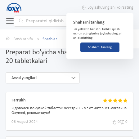
Joylashuvingizni ko'rsating
Shaharni tanlang
Tez yetkazib berishni tashkil qilish
uchun o'zingizning joylashuvingizni
aniqlashtiring
Bosh sahifa
Sharhlar
Shaharni tanlang
Preparat bo'yicha sharhlar Lesetrin 5 mg №
20 tabletkalari
Avval yangilari
Farrukh
Я доволен покупкой таблеток Лесетрин 5 мг от интернет-магазина
Oxymed, рекомендую!
06 August 2024
0
0