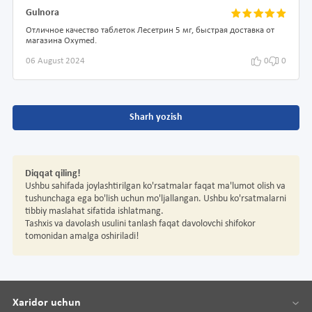
Gulnora
Отличное качество таблеток Лесетрин 5 мг, быстрая доставка от
магазина Oxymed.
06 August 2024
0
0
Sharh yozish
Diqqat qiling!
Ushbu sahifada joylashtirilgan ko'rsatmalar faqat ma'lumot olish va
tushunchaga ega bo'lish uchun mo'ljallangan. Ushbu ko'rsatmalarni
tibbiy maslahat sifatida ishlatmang.
Tashxis va davolash usulini tanlash faqat davolovchi shifokor
tomonidan amalga oshiriladi!
Xaridor uchun