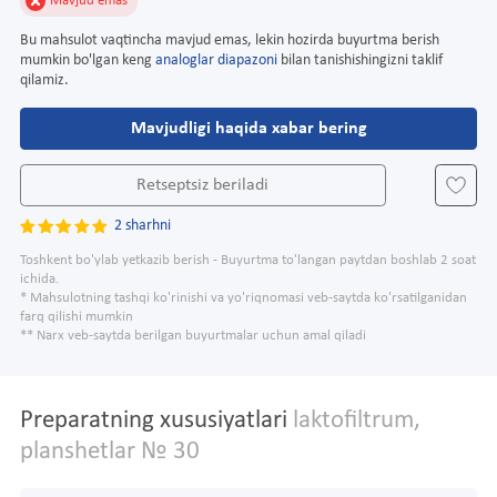
Mavjud emas
Bu mahsulot vaqtincha mavjud emas, lekin hozirda buyurtma berish
mumkin bo'lgan keng
analoglar diapazoni
bilan tanishishingizni taklif
qilamiz.
Mavjudligi haqida xabar bering
Retseptsiz beriladi
2 sharhni
Toshkent bo'ylab yetkazib berish - Buyurtma to'langan paytdan boshlab 2 soat
ichida.
* Mahsulotning tashqi ko'rinishi va yo'riqnomasi veb-saytda ko'rsatilganidan
farq qilishi mumkin
** Narx veb-saytda berilgan buyurtmalar uchun amal qiladi
Preparatning xususiyatlari
laktofiltrum,
planshetlar № 30