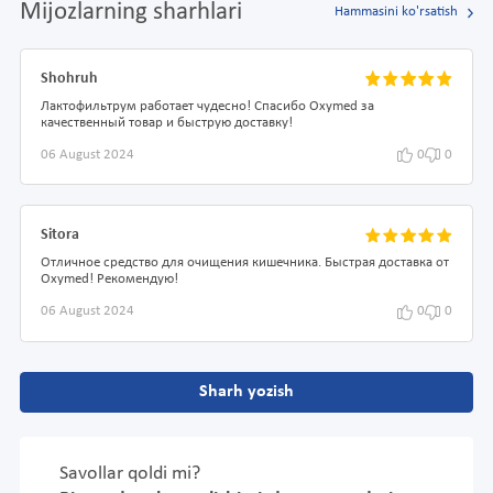
Mijozlarning sharhlari
Hammasini ko'rsatish
Shohruh
Лактофильтрум работает чудесно! Спасибо Oxymed за
качественный товар и быструю доставку!
06 August 2024
0
0
Sitora
Отличное средство для очищения кишечника. Быстрая доставка от
Oxymed! Рекомендую!
06 August 2024
0
0
Sharh yozish
Savollar qoldi mi?