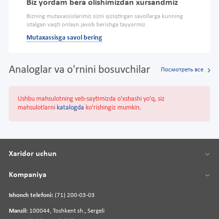
Biz yordam bera olishimizdan xursandmiz
Bizning mutaxassislarimiz sizni qiziqtirgan savollarga kunning
istalgan vaqti onlayn javob berishga tayyormiz.
Mutaxassisga savol bering
Analoglar va o'rnini bosuvchilar
Посмотреть все
Ushbu mahsulotning veb-saytimizda o'xshashi yo'q, siz
mahsulotlarni
katalogda
ko'rishingiz mumkin.
Xaridor uchun
Kompaniya
Ishonch telefoni:
(71) 200-03-03
Manzil:
100044, Toshkent sh., Sergeli