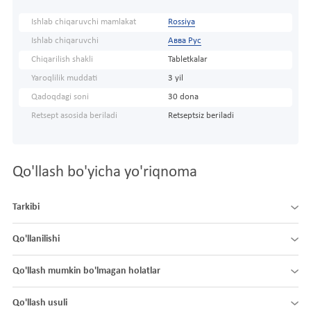
Ishlab chiqaruvchi mamlakat
Rossiya
Ishlab chiqaruvchi
Авва Рус
Chiqarilish shakli
Tabletkalar
Yaroqlilik muddati
3 yil
Qadoqdagi soni
30 dona
Retsept asosida beriladi
Retseptsiz beriladi
Qo'llash bo'yicha yo'riqnoma
Tarkibi
Qo'llanilishi
Qo'llash mumkin bo'lmagan holatlar
Qo'llash usuli