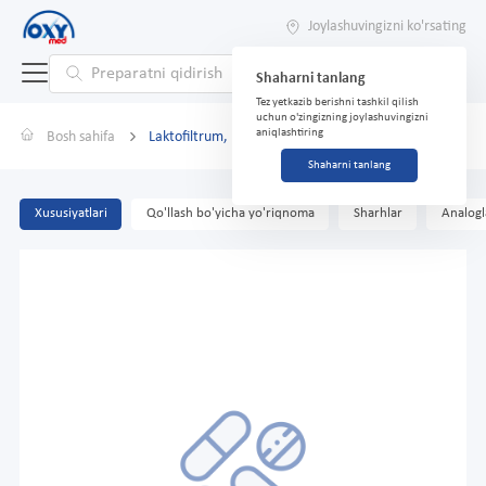
Joylashuvingizni ko'rsating
Shaharni tanlang
Tez yetkazib berishni tashkil qilish
uchun o'zingizning joylashuvingizni
aniqlashtiring
Bosh sahifa
Laktofiltrum, planshetlar № 30
Shaharni tanlang
Xususiyatlari
Qo'llash bo'yicha yo'riqnoma
Sharhlar
Analogl