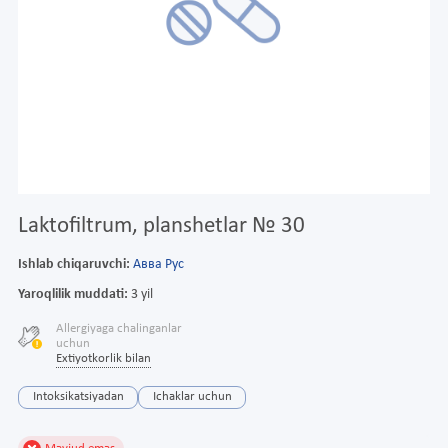
Laktofiltrum, planshetlar № 30
Ishlab chiqaruvchi:
Авва Рус
Yaroqlilik muddati:
3 yil
Allergiyaga chalinganlar
uchun
Extiyotkorlik bilan
Intoksikatsiyadan
Ichaklar uchun