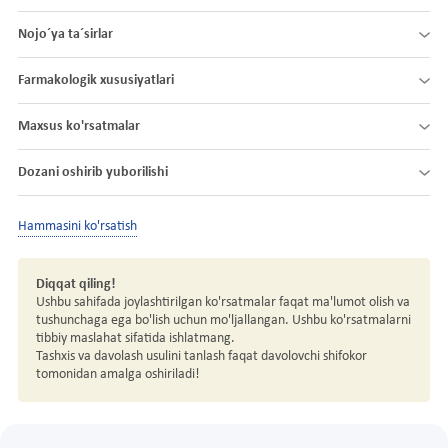
Nojo´ya ta´sirlar
Farmakologik xususiyatlari
Maxsus ko'rsatmalar
Dozani oshirib yuborilishi
Hammasini ko'rsatish
Diqqat qiling!
Ushbu sahifada joylashtirilgan ko'rsatmalar faqat ma'lumot olish va
tushunchaga ega bo'lish uchun mo'ljallangan. Ushbu ko'rsatmalarni
tibbiy maslahat sifatida ishlatmang.
Tashxis va davolash usulini tanlash faqat davolovchi shifokor
tomonidan amalga oshiriladi!