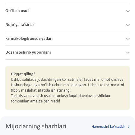
Qo'llash usuli
Nojo´ya ta´sirlar
Farmakologik xususiyatlari
Dozani oshirib yuborilishi
Diqqat qiling!
Ushbu sahifada joylashtirilgan ko'rsatmalar faqat ma'lumot olish va
tushunchaga ega bo'lish uchun mo'ljallangan. Ushbu ko'rsatmalarni
tibbiy maslahat sifatida ishlatmang.
Tashxis va davolash usulini tanlash faqat davolovchi shifokor
tomonidan amalga oshiriladi!
Mijozlarning sharhlari
Hammasini ko'rsatish