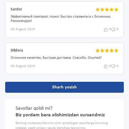
Sardor
Эффективный препарат, помог быстро справиться с болезнью.
Рекомендую!
06 August 2024
0
0
Dildora
Отличное качество, быстрая доставка. Спасибо, Oxymed!
06 August 2024
0
0
Sharh yozish
Savollar qoldi mi?
Biz yordam bera olishimizdan xursandmiz
Bizning mutaxassislarimiz sizni qiziqtirgan savollarga kunning
istalgan vaqti onlayn javob berishga tayyormiz.