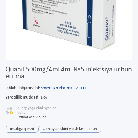
Quanil 500mg/4ml 4ml №5 in'ektsiya uchun
eritma
Ishlab chiqaruvchi:
Sovereign Pharma PVT.LTD
Yaroqlilik muddati:
1 oy
Allergiyaga chalinganlar
uchun
Extiyotkorlik bilan
Insultga qarshi
Qon aylanishini yaxshilash uchun