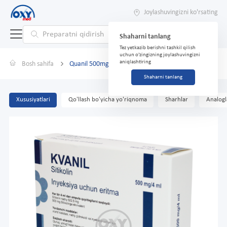
Joylashuvingizni ko'rsating
Shaharni tanlang
Tez yetkazib berishni tashkil qilish
uchun o'zingizning joylashuvingizni
aniqlashtiring
Bosh sahifa
Quanil 500mg/4ml 4ml №5 in'ektsiya uchun eritma
Shaharni tanlang
Xususiyatlari
Qo'llash bo'yicha yo'riqnoma
Sharhlar
Analogl