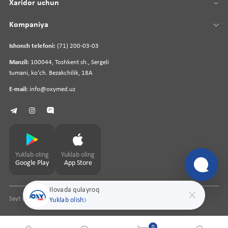
Xaridor uchun
Kompaniya
Ishonch telefoni:
(71) 200-03-03
Manzil:
100044, Toshkent sh., Sergeli
tumani, koʻch. Bezakchilik, 18A
E-mail:
info@oxymed.uz
Yuklab oling
Yuklab oling
Google Play
App Store
Ilovada qulayroq
Sayt yaratuvchi
pharmit.uz
Yuklab olish
0