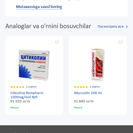
Mutaxassisga savol bering
Analoglar va o'rnini bosuvchilar
Посмотреть все
2 sharhni
2 sharhni
Citicoline Rompharm
Neyrositin 200 ml
1000mg/4ml №5
91 020 so'm
31 680 so'm
Mavjud
Mavjud