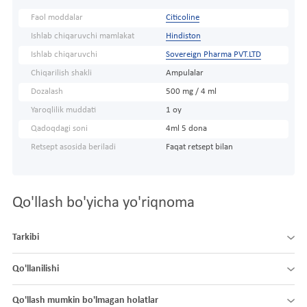
Faol moddalar
Citicoline
Ishlab chiqaruvchi mamlakat
Hindiston
Ishlab chiqaruvchi
Sovereign Pharma PVT.LTD
Chiqarilish shakli
Ampulalar
Dozalash
500 mg / 4 ml
Yaroqlilik muddati
1 oy
Qadoqdagi soni
4ml 5 dona
Retsept asosida beriladi
Faqat retsept bilan
Qo'llash bo'yicha yo'riqnoma
Tarkibi
Qo'llanilishi
Qo'llash mumkin bo'lmagan holatlar