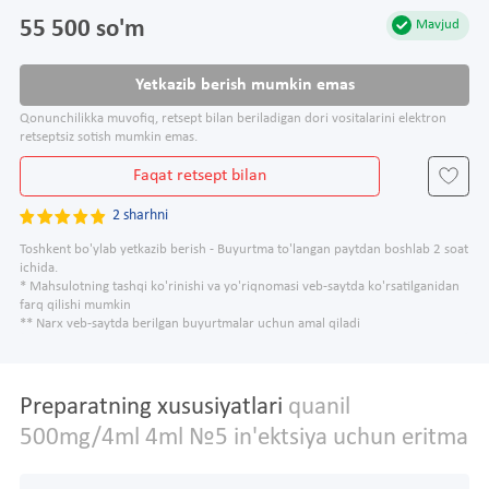
55 500 so'm
Mavjud
Yetkazib berish mumkin emas
Qonunchilikka muvofiq, retsept bilan beriladigan dori vositalarini elektron
retseptsiz sotish mumkin emas.
Faqat retsept bilan
2 sharhni
Toshkent bo'ylab yetkazib berish - Buyurtma to'langan paytdan boshlab 2 soat
ichida.
* Mahsulotning tashqi ko'rinishi va yo'riqnomasi veb-saytda ko'rsatilganidan
farq qilishi mumkin
** Narx veb-saytda berilgan buyurtmalar uchun amal qiladi
Preparatning xususiyatlari
quanil
500mg/4ml 4ml №5 in'ektsiya uchun eritma