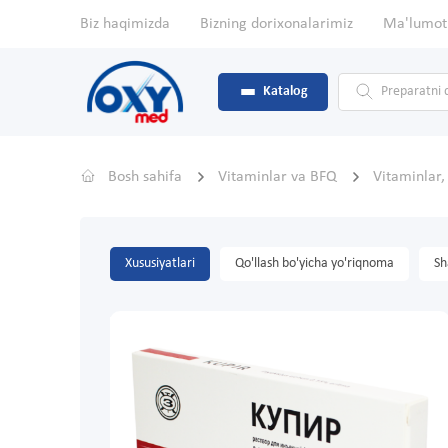
Biz haqimizda
Bizning dorixonalarimiz
Ma'lumot
Katalog
Bosh sahifa
Vitaminlar va BFQ
Vitaminlar
Xususiyatlari
Qo'llash bo'yicha yo'riqnoma
Sh