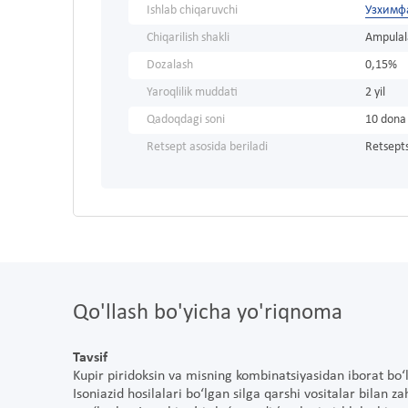
Ishlab chiqaruvchi
Узхимф
Chiqarilish shakli
Ampulal
Dozalash
0,15%
Yaroqlilik muddati
2 yil
Qadoqdagi soni
10 dona
Retsept asosida beriladi
Retsepts
Qo'llash bo'yicha yo'riqnoma
Tavsif
Kupir piridoksin va misning kombinatsiyasidan iborat bo‘l
Isoniazid hosilalari bo‘lgan silga qarshi vositalar bilan za