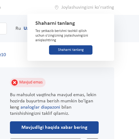
a
Joylashuvingizni ko'rsating
Shaharni tanlang
0
Savat
Ru
Uz
(71) 200-03-03
Tez yetkazib berishni tashkil qilish
uchun o'zingizning joylashuvingizni
aniqlashtiring
Shaharni tanlang
№10
Mavjud emas
Bu mahsulot vaqtincha mavjud emas, lekin
hozirda buyurtma berish mumkin bo'lgan
keng
analoglar diapazoni
bilan
tanishishingizni taklif qilamiz.
Mavjudligi haqida xabar bering