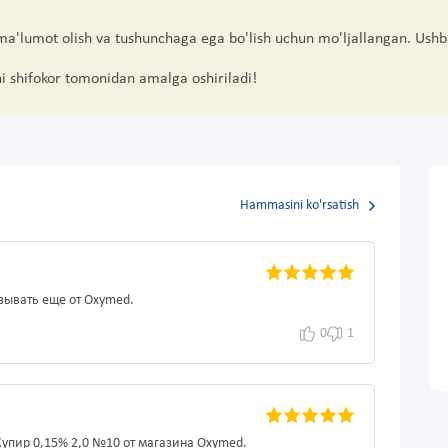
 ma'lumot olish va tushunchaga ega bo'lish uchun mo'ljallangan. Ushb
hi shifokor tomonidan amalga oshiriladi!
Hammasini ko'rsatish
зывать еще от Oxymed.
0
1
Купир 0,15% 2,0 №10 от магазина Oxymed.