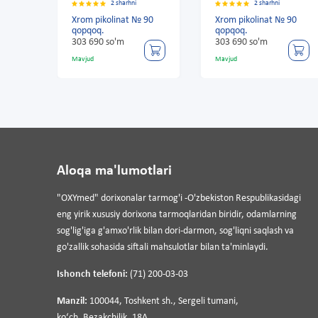
2 sharhni
2 sharhni
 90
Xrom pikolinat № 90
Xrom pikolinat № 90
qopqoq.
qopqoq.
303 690 so'm
303 690 so'm
Mavjud
Mavjud
Aloqa ma'lumotlari
"OXYmed" dorixonalar tarmog'i -O'zbekiston Respublikasidagi
eng yirik xususiy dorixona tarmoqlaridan biridir, odamlarning
sog'lig'iga g'amxo'rlik bilan dori-darmon, sog'liqni saqlash va
go'zallik sohasida siftali mahsulotlar bilan ta'minlaydi.
Ishonch telefoni:
(71) 200-03-03
Manzil:
100044, Toshkent sh., Sergeli tumani,
koʻch. Bezakchilik, 18A