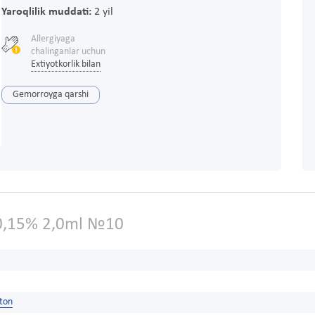
Yaroqlilik muddati:
2 yil
Allergiyaga
chalinganlar uchun
Extiyotkorlik bilan
Gemorroyga qarshi
0,15% 2,0ml №10
ston