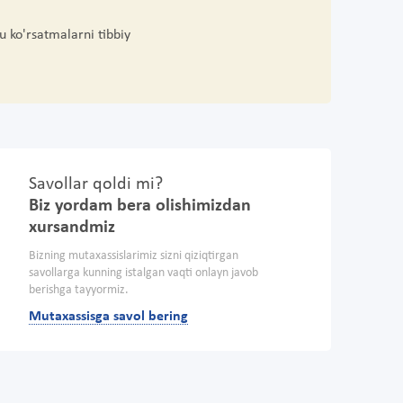
u ko'rsatmalarni tibbiy
Savollar qoldi mi?
Biz yordam bera olishimizdan
xursandmiz
Bizning mutaxassislarimiz sizni qiziqtirgan
savollarga kunning istalgan vaqti onlayn javob
berishga tayyormiz.
Mutaxassisga savol bering