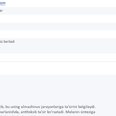
арм
ar
iz beriladi
ib, bu uning almashinuv jarayonlariga ta’sirini belgilaydi.
harlanishda, antitoksik ta’sir ko‘rsatadi. Melanin sinteziga