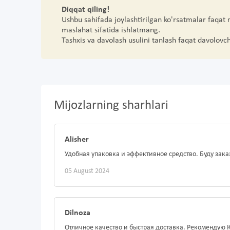
Diqqat qiling!
Ushbu sahifada joylashtirilgan ko'rsatmalar faqat
maslahat sifatida ishlatmang.
Tashxis va davolash usulini tanlash faqat davolovc
Mijozlarning sharhlari
Alisher
Удобная упаковка и эффективное средство. Буду зака
05 August 2024
Dilnoza
Отличное качество и быстрая доставка. Рекомендую 