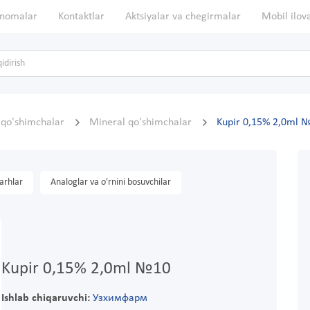
nomalar
Kontaktlar
Aktsiyalar va chegirmalar
Mobil ilov
, qo'shimchalar
Mineral qo'shimchalar
Kupir 0,15% 2,0ml 
arhlar
Analoglar va o'rnini bosuvchilar
Kupir 0,15% 2,0ml №10
Ishlab chiqaruvchi:
Узхимфарм