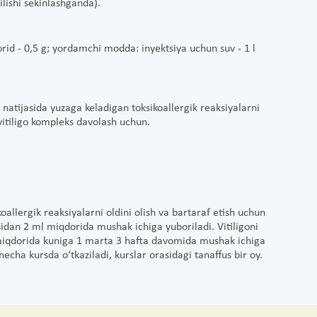
ilishi sekinlashganda).
lorid - 0,5 g; yordamchi modda: inyektsiya uchun suv - 1 l
natijasida yuzaga keladigan toksikoallergik reaksiyalarni
vitiligo kompleks davolash uchun.
oallergik reaksiyalarni oldini olish va bartaraf etish uchun
idan 2 ml miqdorida mushak ichiga yuboriladi. Vitiligoni
 miqdorida kuniga 1 marta 3 hafta davomida mushak ichiga
necha kursda o‘tkaziladi, kurslar orasidagi tanaffus bir oy.