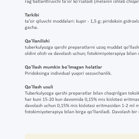
rag‘batlantiruvchi ta’sir ko‘rsatadi (melanin ishlab chiqar
Tarkibi
ta’sir qiluvchi moddalari: kupir - 1,5 g; piridoksin gidrox
gacha.
Qo'llanilishi
tuberkulyozga qarshi preparatlarni uzoq muddat qo‘llash 
oldini olish va davolash uchun; fotokimiyoterapiya bilan 
Qo'llash mumkin bo'lmagan holatlar
Piridoksinga individual yuqori sezuvchanlik.
Qo'llash usuli
Tuberkulyozga qarshi preparatlar bilan chaqirilgan toksik
har kuni 15-20 kun davomida 0,15% mis kislotasi eritmas
davolash uchun 0,15% mis kislotasi eritmasidan 1-2 ml
fotokimiyoterapiya bilan birga qo‘llaniladi. Davolash bir 