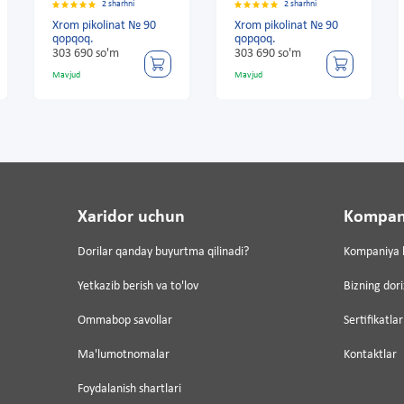
2 sharhni
2 sharhni
Xrom pikolinat № 90
Xrom pikolinat № 90
qopqoq.
qopqoq.
303 690 so'm
303 690 so'm
Mavjud
Mavjud
Xaridor uchun
Kompan
Dorilar qanday buyurtma qilinadi?
Kompaniya 
Yetkazib berish va to'lov
Bizning dor
Ommabop savollar
Sertifikatlar
Ma'lumotnomalar
Kontaktlar
Foydalanish shartlari