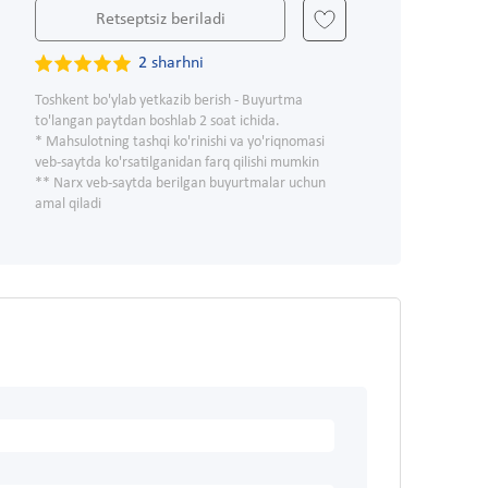
Retseptsiz beriladi
2 sharhni
Toshkent bo'ylab yetkazib berish - Buyurtma
to'langan paytdan boshlab 2 soat ichida.
* Mahsulotning tashqi ko'rinishi va yo'riqnomasi
veb-saytda ko'rsatilganidan farq qilishi mumkin
** Narx veb-saytda berilgan buyurtmalar uchun
amal qiladi