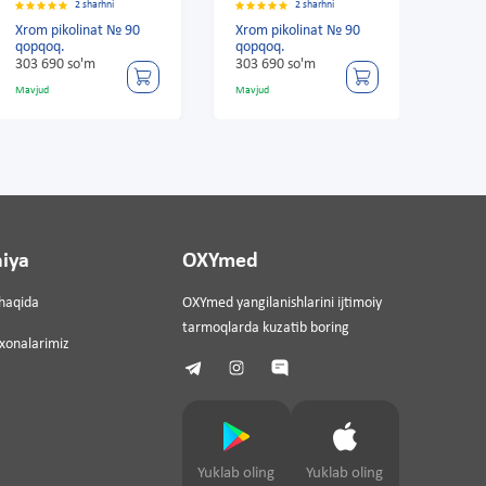
2 sharhni
2 sharhni
Xrom pikolinat № 90
Xrom pikolinat № 90
Xrom
qopqoq.
qopqoq.
qopq
303 690 so'm
303 690 so'm
303 
Mavjud
Mavjud
Mavju
iya
OXYmed
haqida
OXYmed yangilanishlarini ijtimoiy
tarmoqlarda kuzatib boring
ixonalarimiz
Yuklab oling
Yuklab oling