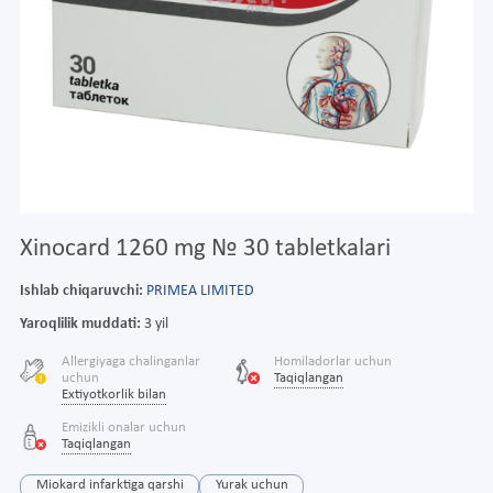
Xinocard 1260 mg № 30 tabletkalari
Ishlab chiqaruvchi:
PRIMEA LIMITED
Yaroqlilik muddati:
3 yil
Allergiyaga chalinganlar
Homiladorlar uchun
uchun
Taqiqlangan
Extiyotkorlik bilan
Emizikli onalar uchun
Taqiqlangan
Miokard infarktiga qarshi
Yurak uchun