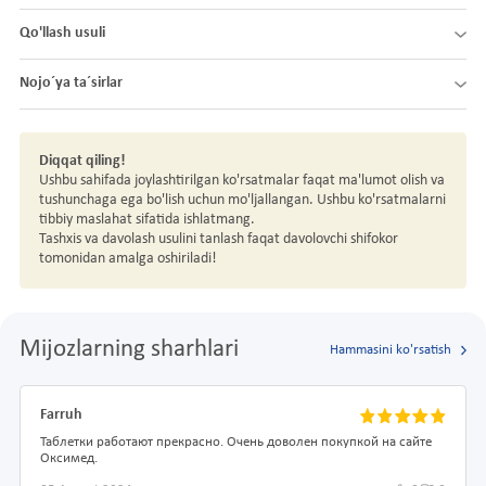
Qo'llash usuli
Nojo´ya ta´sirlar
Diqqat qiling!
Ushbu sahifada joylashtirilgan ko'rsatmalar faqat ma'lumot olish va
tushunchaga ega bo'lish uchun mo'ljallangan. Ushbu ko'rsatmalarni
tibbiy maslahat sifatida ishlatmang.
Tashxis va davolash usulini tanlash faqat davolovchi shifokor
tomonidan amalga oshiriladi!
Mijozlarning sharhlari
Hammasini ko'rsatish
Farruh
Таблетки работают прекрасно. Очень доволен покупкой на сайте
Оксимед.