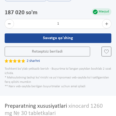
187 020 so'm
Mavjud
1
Savatga qo'shing
Retseptsiz beriladi
2 sharhni
Toshkent bo'ylab yetkazib berish - Buyurtma to'langan paytdan boshlab 2 soat
ichida.
* Mahsulotning tashqi ko'rinishi va yo'riqnomasi veb-saytda ko'rsatilganidan
farq qilishi mumkin
** Narx veb-saytda berilgan buyurtmalar uchun amal qiladi
Preparatning xususiyatlari
xinocard 1260
mg № 30 tabletkalari