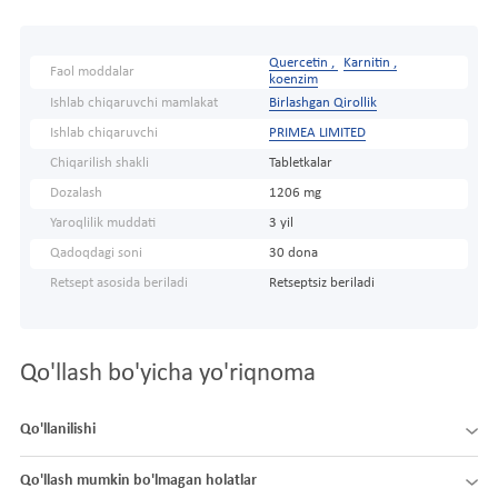
Quercetin ,
Karnitin ,
Faol moddalar
koenzim
Ishlab chiqaruvchi mamlakat
Birlashgan Qirollik
Ishlab chiqaruvchi
PRIMEA LIMITED
Chiqarilish shakli
Tabletkalar
Dozalash
1206 mg
Yaroqlilik muddati
3 yil
Qadoqdagi soni
30 dona
Retsept asosida beriladi
Retseptsiz beriladi
Qo'llash bo'yicha yo'riqnoma
Qo'llanilishi
Qo'llash mumkin bo'lmagan holatlar