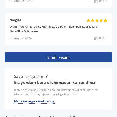
05 August 2024
0
0
Nargiza
Отличное качество Ксинокарда 1260 мг. Быстрая доставка от
магазина Оксимед.
05 August 2024
0
0
Sharh yozish
Savollar qoldi mi?
Biz yordam bera olishimizdan xursandmiz
Bizning mutaxassislarimiz sizni qiziqtirgan savollarga kunning
istalgan vaqti onlayn javob berishga tayyormiz.
Mutaxassisga savol bering