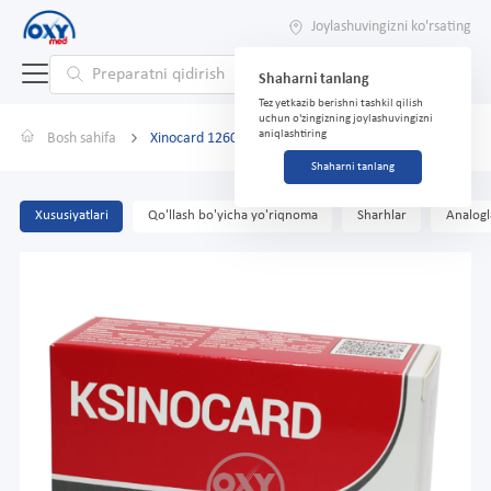
Joylashuvingizni ko'rsating
Shaharni tanlang
Tez yetkazib berishni tashkil qilish
uchun o'zingizning joylashuvingizni
aniqlashtiring
Bosh sahifa
Xinocard 1260 mg № 30 tabletkalari
Shaharni tanlang
Xususiyatlari
Qo'llash bo'yicha yo'riqnoma
Sharhlar
Analogl