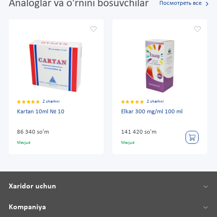
Analoglar va o'rnini bosuvchilar
Посмотреть все
2 sharhni
2 sharhni
Kartan 10ml № 10
Elkar 300 mg/ml 100 ml
86 340 so'm
141 420 so'm
Mavjud
Mavjud
Xaridor uchun
Kompaniya