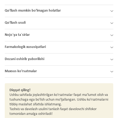
Qo'llash mumkin bo'lmagan holatlar
Qo'llash usuli
Nojo´ya ta´sirlar
Farmakologik xususiyatlari
Dozani oshirib yuborilishi
Maxsus ko'rsatmalar
Diqqat qiling!
Ushbu sahifada joylashtirilgan ko'rsatmalar faqat ma'lumot olish va
tushunchaga ega bo'lish uchun mo'ljallangan. Ushbu ko'rsatmalarni
tibbiy maslahat sifatida ishlatmang.
Tashxis va davolash usulini tanlash faqat davolovchi shifokor
tomonidan amalga oshiriladi!