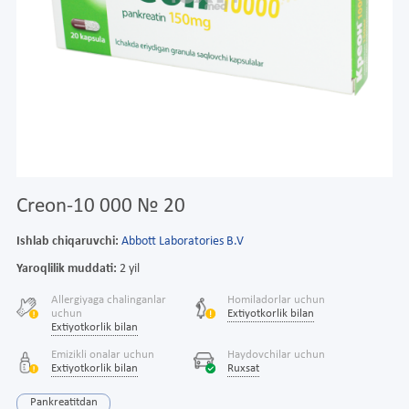
Creon-10 000 № 20
Ishlab chiqaruvchi:
Abbott Laboratories B.V
Yaroqlilik muddati:
2 yil
Allergiyaga chalinganlar
Homiladorlar uchun
uchun
Extiyotkorlik bilan
Extiyotkorlik bilan
Emizikli onalar uchun
Haydovchilar uchun
Extiyotkorlik bilan
Ruxsat
Pankreatitdan