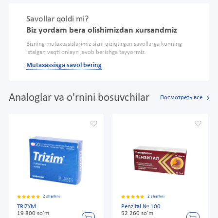
Savollar qoldi mi?
Biz yordam bera olishimizdan xursandmiz
Bizning mutaxassislarimiz sizni qiziqtirgan savollarga kunning
istalgan vaqti onlayn javob berishga tayyormiz.
Mutaxassisga savol bering
Analoglar va o'rnini bosuvchilar
Посмотреть все
2 sharhni
2 sharhni
TRIZYM
Penzital № 100
19 800 so'm
52 260 so'm