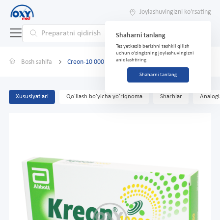
Joylashuvingizni ko'rsating
Shaharni tanlang
Tez yetkazib berishni tashkil qilish
uchun o'zingizning joylashuvingizni
aniqlashtiring
Bosh sahifa
Creon-10 000 № 20
Shaharni tanlang
Xususiyatlari
Qo'llash bo'yicha yo'riqnoma
Sharhlar
Analogl