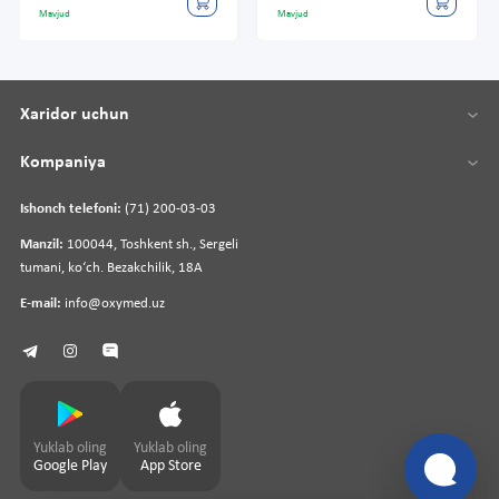
Mavjud
Mavjud
Xaridor uchun
Kompaniya
Ishonch telefoni:
(71) 200-03-03
Manzil:
100044, Toshkent sh., Sergeli
tumani, koʻch. Bezakchilik, 18A
E-mail:
info@oxymed.uz
Yuklab oling
Yuklab oling
Google Play
App Store