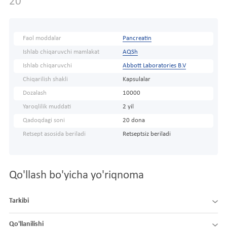
20
Faol moddalar
Pancreatin
Ishlab chiqaruvchi mamlakat
AQSh
Ishlab chiqaruvchi
Abbott Laboratories B.V
Chiqarilish shakli
Kapsulalar
Dozalash
10000
Yaroqlilik muddati
2 yil
Qadoqdagi soni
20 dona
Retsept asosida beriladi
Retseptsiz beriladi
Qo'llash bo'yicha yo'riqnoma
Tarkibi
Qo'llanilishi