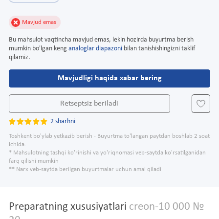
Mavjud emas
Bu mahsulot vaqtincha mavjud emas, lekin hozirda buyurtma berish
mumkin bo'lgan keng
analoglar diapazoni
bilan tanishishingizni taklif
qilamiz.
Mavjudligi haqida xabar bering
Retseptsiz beriladi
2 sharhni
Toshkent bo'ylab yetkazib berish - Buyurtma to'langan paytdan boshlab 2 soat
ichida.
* Mahsulotning tashqi ko'rinishi va yo'riqnomasi veb-saytda ko'rsatilganidan
farq qilishi mumkin
** Narx veb-saytda berilgan buyurtmalar uchun amal qiladi
Preparatning xususiyatlari
creon-10 000 №