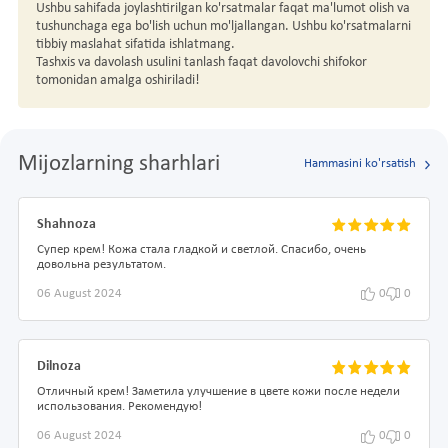
Ushbu sahifada joylashtirilgan ko'rsatmalar faqat ma'lumot olish va
tushunchaga ega bo'lish uchun mo'ljallangan. Ushbu ko'rsatmalarni
tibbiy maslahat sifatida ishlatmang.
Tashxis va davolash usulini tanlash faqat davolovchi shifokor
tomonidan amalga oshiriladi!
Mijozlarning sharhlari
Hammasini ko'rsatish
Shahnoza
Супер крем! Кожа стала гладкой и светлой. Спасибо, очень
довольна результатом.
06 August 2024
0
0
Dilnoza
Отличный крем! Заметила улучшение в цвете кожи после недели
использования. Рекомендую!
06 August 2024
0
0