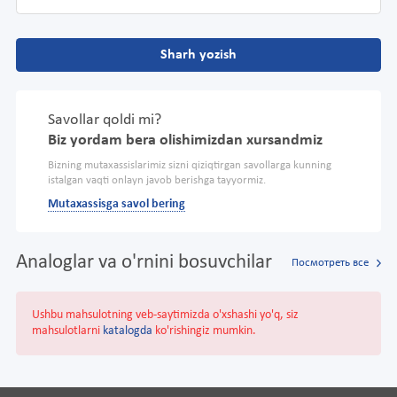
Sharh yozish
Savollar qoldi mi?
Biz yordam bera olishimizdan xursandmiz
Bizning mutaxassislarimiz sizni qiziqtirgan savollarga kunning
istalgan vaqti onlayn javob berishga tayyormiz.
Mutaxassisga savol bering
Analoglar va o'rnini bosuvchilar
Посмотреть все
Ushbu mahsulotning veb-saytimizda o'xshashi yo'q, siz
mahsulotlarni
katalogda
ko'rishingiz mumkin.