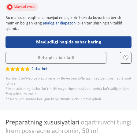
Mavjud emas
Bu mahsulot vaqtincha mavjud emas, lekin hozirda buyurtma berish
mumkin bo'lgan keng
analoglar diapazoni
bilan tanishishingizni taklif
qilamiz.
Mavjudligi haqida xabar bering
Retseptsiz beriladi
2 sharhni
Toshkent bo'ylab yetkazib berish - Buyurtma to'langan paytdan boshlab 2 soat
ichida.
* Mahsulotning tashqi ko'rinishi va yo'riqnomasi veb-saytda ko'rsatilganidan
farq qilishi mumkin
** Narx veb-saytda berilgan buyurtmalar uchun amal qiladi
Preparatning xususiyatlari
oqartiruvchi tungi
krem posy-acne achromin, 50 ml