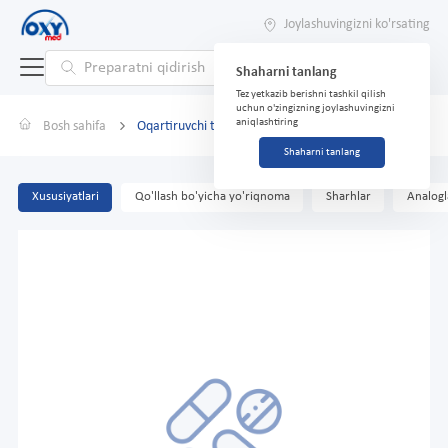
Joylashuvingizni ko'rsating
Shaharni tanlang
Tez yetkazib berishni tashkil qilish
uchun o'zingizning joylashuvingizni
aniqlashtiring
Bosh sahifa
Oqartiruvchi tungi krem Posy-Acne Achromin, 50 ml
Shaharni tanlang
Xususiyatlari
Qo'llash bo'yicha yo'riqnoma
Sharhlar
Analogl