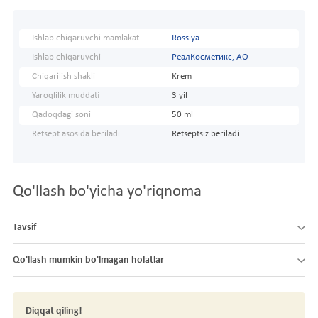
Ishlab chiqaruvchi mamlakat
Rossiya
Ishlab chiqaruvchi
РеалКосметикс, АО
Chiqarilish shakli
Krem
Yaroqlilik muddati
3 yil
Qadoqdagi soni
50 ml
Retsept asosida beriladi
Retseptsiz beriladi
Qo'llash bo'yicha yo'riqnoma
Tavsif
Qo'llash mumkin bo'lmagan holatlar
Diqqat qiling!