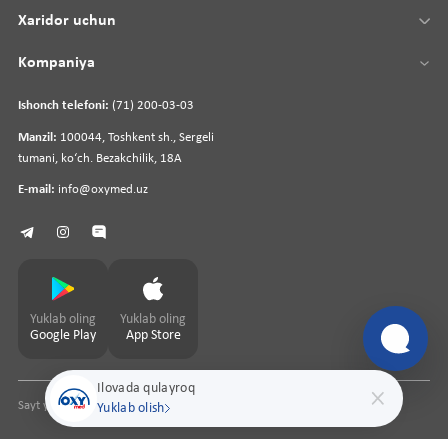
Xaridor uchun
Kompaniya
Ishonch telefoni:
(71) 200-03-03
Manzil:
100044, Toshkent sh., Sergeli
tumani, koʻch. Bezakchilik, 18A
E-mail:
info@oxymed.uz
Yuklab oling
Yuklab oling
Google Play
App Store
Ilovada qulayroq
Sayt yaratuvchi
pharmit.uz
Yuklab olish