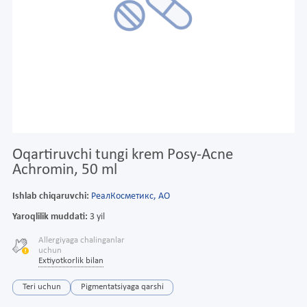
Oqartiruvchi tungi krem Posy-Acne
Achromin, 50 ml
Ishlab chiqaruvchi:
РеалКосметикс, АО
Yaroqlilik muddati:
3 yil
Allergiyaga chalinganlar
uchun
Extiyotkorlik bilan
Teri uchun
Pigmentatsiyaga qarshi