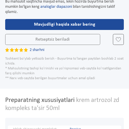
Bu mahsulot vaqtincha mavjud emas, lekin hozirda buyurtma berish
mumkin bo'lgan keng
analoglar diapazoni
bilan tanishishingizni taklif
qilamiz.
Mavjudligi haqida xabar bering
Retseptsiz beriladi
2 sharhni
Toshkent bo'ylab yetkazib berish - Buyurtma to'langan paytdan boshlab 2 soat
ichida.
* Mahsulotning tashqi ko'rinishi va yo'riqnomasi veb-saytda ko'rsatilganidan
farq qilishi mumkin
** Narx veb-saytda berilgan buyurtmalar uchun amal qiladi
Preparatning xususiyatlari
krem artrozol zd
kompleks ta'sir 50ml