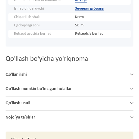
Ishlab chiqaruvchi mamlakat
Rossiya
Ishlab chiqaruvchi
Зеленая дубрава
Chiqarilish shakli
Krem
Qadoqdagi soni
50 ml
Retsept asosida beriladi
Retseptsiz beriladi
Qo'llash bo'yicha yo'riqnoma
Qo'llanilishi
Qo'llash mumkin bo'lmagan holatlar
Qo'llash usuli
Nojo´ya ta´sirlar