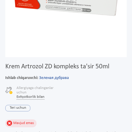
Krem Artrozol ZD kompleks ta'sir 50ml
Ishlab chiqaruvchi:
Зеленая дубрава
Allergiyaga chalinganlar
uchun
Extiyotkorlik bilan
Teri uchun
Mavjud emas