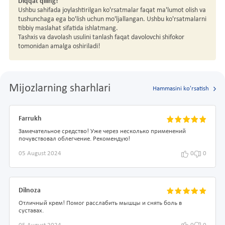
Diqqat qiling!
Ushbu sahifada joylashtirilgan ko'rsatmalar faqat ma'lumot olish va
tushunchaga ega bo'lish uchun mo'ljallangan. Ushbu ko'rsatmalarni
tibbiy maslahat sifatida ishlatmang.
Tashxis va davolash usulini tanlash faqat davolovchi shifokor
tomonidan amalga oshiriladi!
Mijozlarning sharhlari
Hammasini ko'rsatish
Farrukh
Замечательное средство! Уже через несколько применений
почувствовал облегчение. Рекомендую!
05 August 2024
0
0
Dilnoza
Отличный крем! Помог расслабить мышцы и снять боль в
суставах.