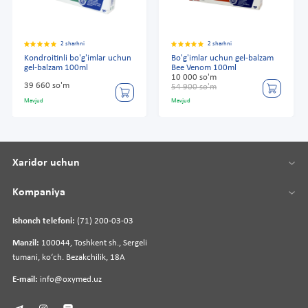
2 sharhni
2 sharhni
Kondroitinli bo'g'imlar uchun
Bo'g'imlar uchun gel-balzam
gel-balzam 100ml
Bee Venom 100ml
10 000 so'm
39 660 so'm
54 900 so'm
Mavjud
Mavjud
Xaridor uchun
Kompaniya
Ishonch telefoni:
(71) 200-03-03
Manzil:
100044, Toshkent sh., Sergeli
tumani, koʻch. Bezakchilik, 18A
E-mail:
info@oxymed.uz