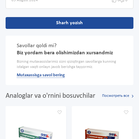
05 August 2024
0
0
Sharh yozish
Savollar qoldi mi?
Biz yordam bera olishimizdan xursandmiz
Bizning mutaxassislarimiz sizni qiziqtirgan savollarga kunning
istalgan vaqti onlayn javob berishga tayyormiz.
Mutaxassisga savol bering
Analoglar va o'rnini bosuvchilar
Посмотреть все