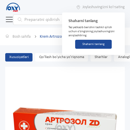
Joylashuvingizni ko'rsating
Shaharni tanlang
Tez yetkazib berishni tashkil qilish
uchun o'zingizning joylashuvingizni
aniqlashtiring
Bosh sahifa
Krem Artrozol ZD kompleks ta'sir 50ml
Shaharni tanlang
Xususiyatlari
Qo'llash bo'yicha yo'riqnoma
Sharhlar
Analogl