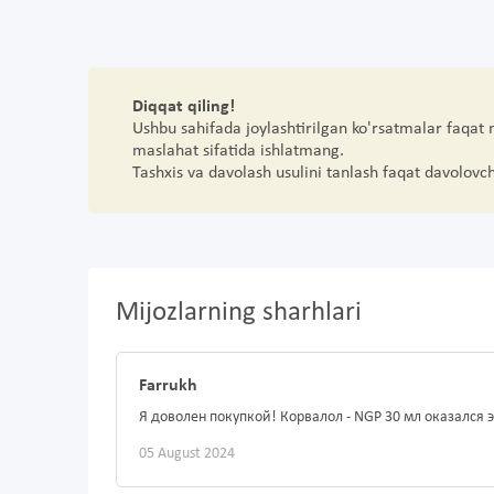
Diqqat qiling!
Ushbu sahifada joylashtirilgan ko'rsatmalar faqat
maslahat sifatida ishlatmang.
Tashxis va davolash usulini tanlash faqat davolovc
Mijozlarning sharhlari
Farrukh
Я доволен покупкой! Корвалол - NGP 30 мл оказался
05 August 2024