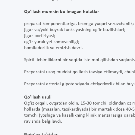
Qo'llash mumkin bo'lmagan holatlar
preparat komponentlariga, bromga yuqori sezuvchanlik;
jigar va/yoki buyrak funksiyasining og'ir buzilishlari;
jigar porfiriyasi;
og'ir yurak yetishmovchiligi;
homiladorlik va emizish davri.
Spirtli ichimliklarni bir vaqtda iste'mol qilishdan saqlani
Preparatni uzoq muddat qo'llash tavsiya etilmaydi, chun
Preparatni arterial gipotenziyada ehtiyotkorlik bilan buy
Qo'llash usuli
Og'iz orqali, ovqatdan oldin, 15-30 tomchi, oldindan oz 
hollarda (masalan, taxikardiyada) bir martalik doza 40-
tomchi (yoshiga va kasallikning klinik manzarasiga qarab)
ravishda belgilaydi.
Nojo´ya ta´sirlar