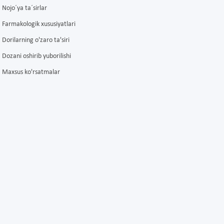
Nojo´ya ta´sirlar
Farmakologik xususiyatlari
Dorilarning o'zaro ta'siri
Dozani oshirib yuborilishi
Maxsus ko'rsatmalar