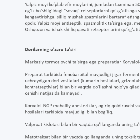
Yalpiz moyi ko‘plab efir moylarini, jumladan taxminan 50 
og‘iz bo‘shlig‘idagi “sovuq” retseptorlarni qo‘zg‘atishga
kengaytirishga, silliq mushak spazmlarini bartaraf etishga
qodir. Yalpiz moyi antiseptik, spazmolitik ta’sirga ega, m
Oshqozon va ichak shilliq qavati retseptorlarini qo‘zg‘atib
Dorilarning o'zaro ta'siri
Markaziy tormozlovchi ta'sirga ega preparatlar Korvalol-
Preparat tarkibida fenobarbital mavjudligi jigar fermen
uchraydigan dori vositalari (kumarin hosilalari, grizeofulv
kontratseptivlar) bilan bir vaqtda qo'llashni nojo'ya qil
oshishi natijasida kamayadi.
Korvalol-NGP mahalliy anesteziklar, og'riq qoldiruvchi va 
hosilalari tarkibida mavjudligi bilan bog'liq.
Valproat kislotasi bilan bir vaqtda qo'llanganda uning ta'
Metotreksat bilan bir vaqtda qo'llanganda uning toksik ta