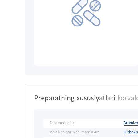
Preparatning xususiyatlari
korval
Faol moddalar
Bromizov
Ishlab chiqaruvchi mamlakat
O'zbeki