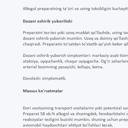
Alkogol preparatning ta'siri va uning toksikligini kuchayt
Dozani oshirib yuborilishi
Preparatni tez-tez yoki uzoq muddat qo'llashda, uning tar
dozani oshirib yuborish mumkin. Uzoq va doimiy qo'llash
chaqiradi. Preparatni to'satdan to'xtatib qo'yish bekor q
Dozani oshirib yuborish simptomlari: markaziy asab tizim
ataksiya, uyquchanlik, chuqur uyqugacha. Og'ir zaharlanish
arterial bosimning pasayishi, kollaps, koma.
Davolash: simptomatik.
Maxsus ko'rsatmalar
Dori vositasining transport vositalarini yoki potentsial x
Preparat 58 ob.% alkogol va shuningdek, fenobarbitalni o
reaksiyalar tezligini buzishi mumkin, shuning uchun prep
avtomobil haydovchilari ehtiyot bo'lishlari kerak.