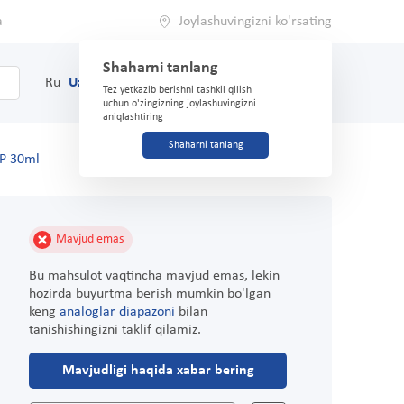
a
Joylashuvingizni ko'rsating
Shaharni tanlang
0
Savat
Ru
Uz
(71) 200-03-03
Tez yetkazib berishni tashkil qilish
uchun o'zingizning joylashuvingizni
aniqlashtiring
Shaharni tanlang
GP 30ml
Mavjud emas
Bu mahsulot vaqtincha mavjud emas, lekin
hozirda buyurtma berish mumkin bo'lgan
keng
analoglar diapazoni
bilan
tanishishingizni taklif qilamiz.
Mavjudligi haqida xabar bering