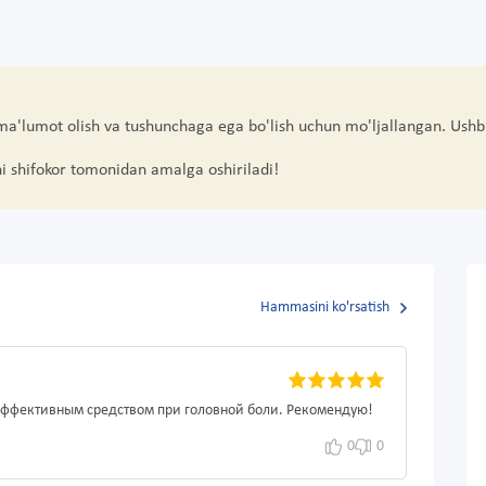
 ma'lumot olish va tushunchaga ega bo'lish uchun mo'ljallangan. Ushb
hi shifokor tomonidan amalga oshiriladi!
Hammasini ko'rsatish
 эффективным средством при головной боли. Рекомендую!
0
0