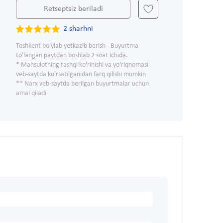
Retseptsiz beriladi
2 sharhni
Toshkent bo'ylab yetkazib berish - Buyurtma
to'langan paytdan boshlab 2 soat ichida.
* Mahsulotning tashqi ko'rinishi va yo'riqnomasi
veb-saytda ko'rsatilganidan farq qilishi mumkin
** Narx veb-saytda berilgan buyurtmalar uchun
amal qiladi