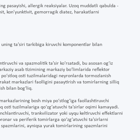
ing pasayishi, allergik reaksiyalar. Uzoq muddatli qabulda -
it, kon'yunktivit, gemorragik diatez, harakatlarni
, uning ta’siri tarkibiga kiruvchi komponentlar bilan
ntiruvchi va spazmolitik ta’sir ko‘rsatadi, bu asosan og‘iz
arkaziy asab tizimining markaziy bo‘limlarida reflektor
a po‘stloq osti tuzilmalaridagi neyronlarda tormozlanish
akat markazlari faolligini pasaytirish va tomirlarning silliq
sh bilan bog‘liq.
 markazlarining bosh miya po‘stlog‘iga faollashtiruvchi
loq osti tuzilmalariga qo‘zg‘atuvchi ta’sirlar oqimi kamayadi.
nchlantiruvchi, trankvilizator yoki uyqu keltiruvchi effektlarni
ronar va periferik tomirlarga qo‘zg‘atuvchi ta’sirlarni
 spazmlarini, ayniqsa yurak tomirlarining spazmlarini