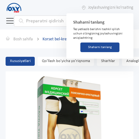
Joylashuvingizni ko'rsating
Shaharni tanlang
Tez yetkazib berishni tashkil qilish
uchun o'zingizning joylashuvingizni
aniqlashtiring
Bosh sahifa
Korset bel-krest "Soft" XXL
Shaharni tanlang
Xususiyatlari
Qo'llash bo'yicha yo'riqnoma
Sharhlar
Analogl