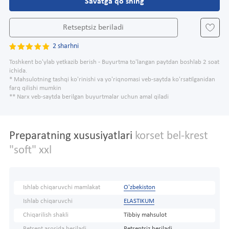
Savatga qo'shing
Retseptsiz beriladi
2 sharhni
Toshkent bo'ylab yetkazib berish - Buyurtma to'langan paytdan boshlab 2 soat
ichida.
* Mahsulotning tashqi ko'rinishi va yo'riqnomasi veb-saytda ko'rsatilganidan
farq qilishi mumkin
** Narx veb-saytda berilgan buyurtmalar uchun amal qiladi
Preparatning xususiyatlari
korset bel-krest
"soft" xxl
Ishlab chiqaruvchi mamlakat
O'zbekiston
Ishlab chiqaruvchi
ELASTIKUM
Chiqarilish shakli
Tibbiy mahsulot
Retsept asosida beriladi
Retseptsiz beriladi