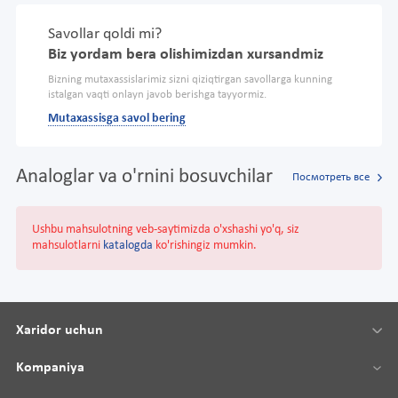
Savollar qoldi mi?
Biz yordam bera olishimizdan xursandmiz
Bizning mutaxassislarimiz sizni qiziqtirgan savollarga kunning
istalgan vaqti onlayn javob berishga tayyormiz.
Mutaxassisga savol bering
Analoglar va o'rnini bosuvchilar
Посмотреть все
Ushbu mahsulotning veb-saytimizda o'xshashi yo'q, siz
mahsulotlarni
katalogda
ko'rishingiz mumkin.
Xaridor uchun
Kompaniya