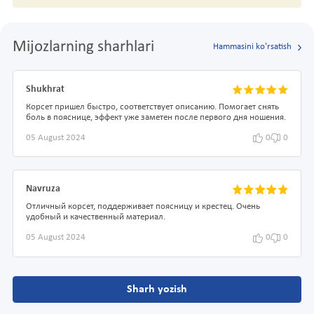
Mijozlarning sharhlari
Hammasini ko'rsatish
Shukhrat
Корсет пришел быстро, соответствует описанию. Помогает снять
боль в пояснице, эффект уже заметен после первого дня ношения.
05 August 2024
0
0
Navruza
Отличный корсет, поддерживает поясницу и крестец. Очень
удобный и качественный материал.
05 August 2024
0
0
Sharh yozish