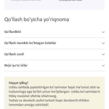
Qo'llash bo'yicha yo'riqnoma
Qo'llanilishi
Qo'llash mumkin bo'lmagan holatlar
Qo'llash usuli
Nojo´ya ta´sirlar
Diqqat qiling!
Ushbu sahifada joylashtirilgan ko'rsatmalar faqat ma'lumot olish va
tushunchaga ega bo'lish uchun mo'ljallangan. Ushbu ko'rsatmalarni
tibbiy maslahat sifatida ishlatmang.
Tashxis va davolash usulini tanlash faqat davolovchi shifokor
tomonidan amalga oshiriladi!