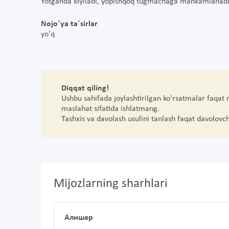
Yotganda kiyiladi, yopishqoq tugmachaga mahkamlanad
Nojo´ya ta´sirlar
yo'q
Diqqat qiling!
Ushbu sahifada joylashtirilgan ko'rsatmalar faqat
maslahat sifatida ishlatmang.
Tashxis va davolash usulini tanlash faqat davolovc
Mijozlarning sharhlari
Алишер