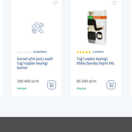
0 sharhlarni
2 sharhni
Korset p54 (yoz) asalli
Tug'ruqdan keyingi
Tibbiy 
tug'ruqdan keyingi
tibbiy bandaj hajmi XXL
tug'ruq
kamar
qirralar
"UNIVE
S
100 400 so'm
65 500 so'm
61 200
Mavjud
Mavjud
Mavjud