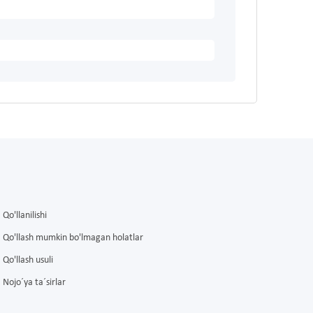
Qo'llanilishi
Qo'llash mumkin bo'lmagan holatlar
Qo'llash usuli
Nojo´ya ta´sirlar