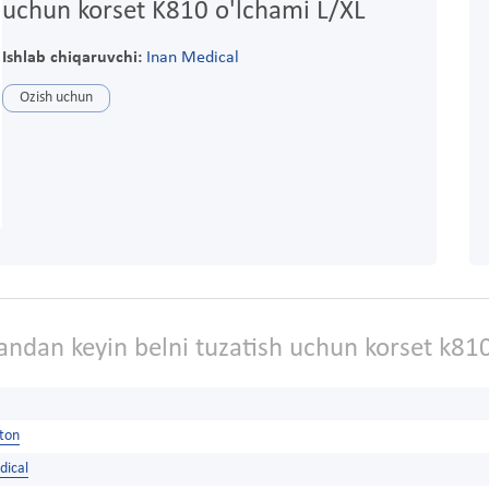
uchun korset K810 o'lchami L/XL
Ishlab chiqaruvchi:
Inan Medical
Ozish uchun
andan keyin belni tuzatish uchun korset k810
ston
dical