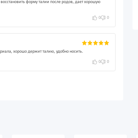
т восстановить форму талии после родов, дает хорошую
0
0
риала, хорошо держит талию, удобно носить.
0
0