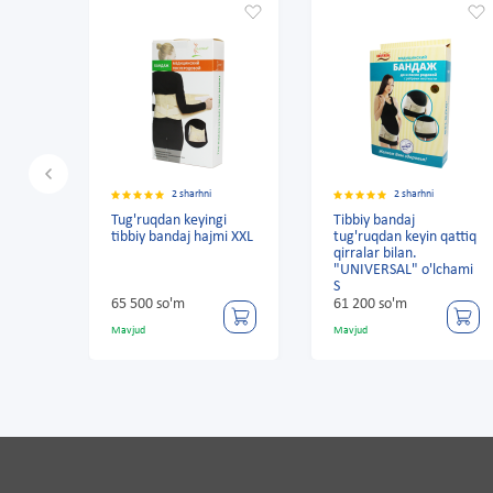
2 sharhni
2 sharhni
Tug'ruqdan keyingi
Tibbiy bandaj
tibbiy bandaj hajmi XXL
tug'ruqdan keyin qattiq
qirralar bilan.
"UNIVERSAL" o'lchami
S
65 500 so'm
61 200 so'm
Mavjud
Mavjud