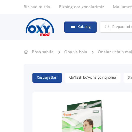
Biz haqimizda
Bizning dorixonalarimiz
Ma'lumot
Katalog
Bosh sahifa
Ona va bola
Onalar uchun mah
Xususiyatlari
Qo'llash bo'yicha yo'riqnoma
Sh