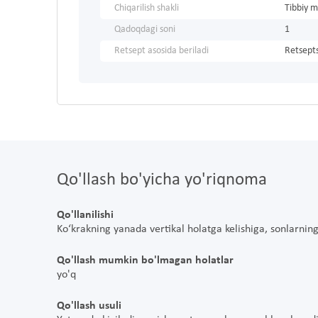
Chiqarilish shakli
Tibbiy m
Qadoqdagi soni
1
Retsept asosida beriladi
Retsepts
Qo'llash bo'yicha yo'riqnoma
Qo'llanilishi
Ko‘krakning yanada vertikal holatga kelishiga, sonlarni
Qo'llash mumkin bo'lmagan holatlar
yo'q
Qo'llash usuli