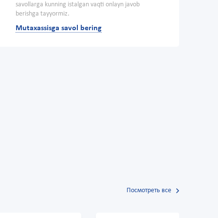
savollarga kunning istalgan vaqti onlayn javob
berishga tayyormiz.
Mutaxassisga savol bering
Посмотреть все