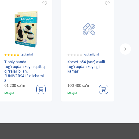
2 sharhni
0 sharhlarni
2 sharh
bandaj
Korset p54 (yoz) asalli
Tug'ruqdan key
dan keyin qattiq
tug'ruqdan keyingi
tibbiy bandaj h
 bilan.
kamar
RSAL" o'lchami
 so'm
100 400 so'm
65 500 so'm
Mavjud
Mavjud