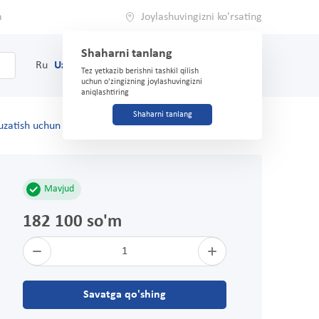
a
Joylashuvingizni ko'rsating
Shaharni tanlang
0
Savat
Ru
Uz
(71) 200-03-03
Tez yetkazib berishni tashkil qilish
uchun o'zingizning joylashuvingizni
aniqlashtiring
Shaharni tanlang
tuzatish uchun korset K810 o'lchami L/XL
Mavjud
182 100 so'm
1
Savatga qo'shing