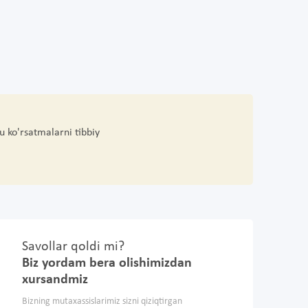
u ko'rsatmalarni tibbiy
Savollar qoldi mi?
Biz yordam bera olishimizdan
xursandmiz
Bizning mutaxassislarimiz sizni qiziqtirgan