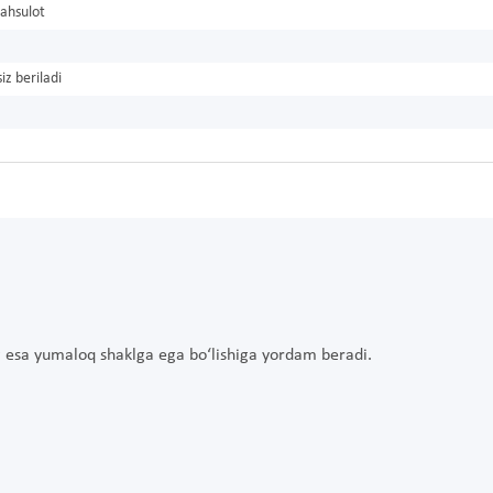
ahsulot
iz beriladi
ng esa yumaloq shaklga ega bo‘lishiga yordam beradi.