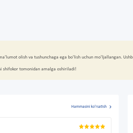
i
 ma'lumot olish va tushunchaga ega bo'lish uchun mo'ljallangan. Ushb
hi shifokor tomonidan amalga oshiriladi!
Hammasini ko'rsatish