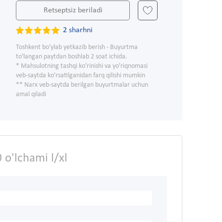
Retseptsiz beriladi
2 sharhni
Toshkent bo'ylab yetkazib berish - Buyurtma
to'langan paytdan boshlab 2 soat ichida.
* Mahsulotning tashqi ko'rinishi va yo'riqnomasi
veb-saytda ko'rsatilganidan farq qilishi mumkin
** Narx veb-saytda berilgan buyurtmalar uchun
amal qiladi
 o'lchami l/xl