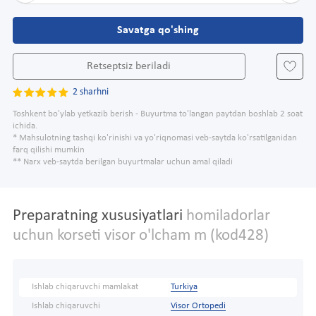
Savatga qo'shing
Retseptsiz beriladi
2 sharhni
Toshkent bo'ylab yetkazib berish - Buyurtma to'langan paytdan boshlab 2 soat
ichida.
* Mahsulotning tashqi ko'rinishi va yo'riqnomasi veb-saytda ko'rsatilganidan
farq qilishi mumkin
** Narx veb-saytda berilgan buyurtmalar uchun amal qiladi
Preparatning xususiyatlari
homiladorlar
uchun korseti visor o'lcham m (kod428)
Ishlab chiqaruvchi mamlakat
Turkiya
Ishlab chiqaruvchi
Visor Ortopedi