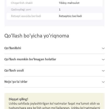
Chiqarilish shakli
Tibbiy mahsulot
Qadoqdagi soni
1
Retsept asosida beriladi
Retseptsiz beriladi
Qo'llash bo'yicha yo'riqnoma
Qo'llanilishi
Qo'llash mumkin bo'lmagan holatlar
Qo'llash usuli
Nojo´ya ta´sirlar
Diqqat qiling!
Ushbu sahifada joylashtirilgan ko'rsatmalar faqat ma'lumot olish va
tushunchaga ega bo'lish uchun mo'ljallangan. Ushbu ko'rsatmalarni