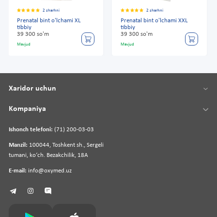
2 sharhni
2 sharhni
Prenatal bint o'lchami XL
Prenatal bint o'lchami XXL
tibbiy
tibbiy
39 300 so'm
39 300 so'm
Mavjud
Mavjud
Xaridor uchun
Kompaniya
Ishonch telefoni:
(71) 200-03-03
Manzil:
100044, Toshkent sh., Sergeli
tumani, koʻch. Bezakchilik, 18A
E-mail:
info@oxymed.uz