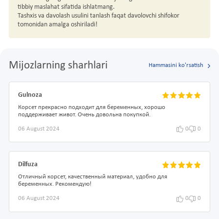
tibbiy maslahat sifatida ishlatmang.
Tashxis va davolash usulini tanlash faqat davolovchi shifokor
tomonidan amalga oshiriladi!
Mijozlarning sharhlari
Hammasini ko'rsatish
Gulnoza
Корсет прекрасно подходит для беременных, хорошо
поддерживает живот. Очень довольна покупкой.
06 August 2024
0
0
Dilfuza
Отличный корсет, качественный материал, удобно для
беременных. Рекомендую!
06 August 2024
0
0