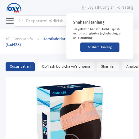
Joylashuvingizni ko'rsating
Shaharni tanlang
Tez yetkazib berishni tashkil qilish
uchun o'zingizning joylashuvingizni
aniqlashtiring
Bosh sahifa
Homiladorlar uchun korseti Visor o'lcham M
(kod428)
Shaharni tanlang
Xususiyatlari
Qo'llash bo'yicha yo'riqnoma
Sharhlar
Analogl