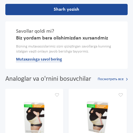
Sharh yozish
Savollar qoldi mi?
Biz yordam bera olishimizdan xursandmiz
Bizning mutaxassislarimiz sizni qiziqtirgan savollarga kunning
istalgan vaqti onlayn javob berishga tayyormiz.
Mutaxassisga savol bering
Analoglar va o'rnini bosuvchilar
Посмотреть все