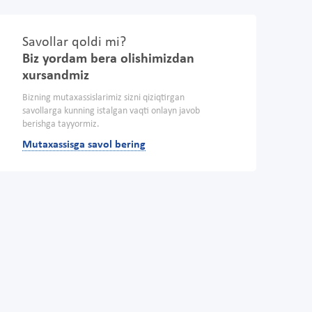
Savollar qoldi mi?
Biz yordam bera olishimizdan
xursandmiz
Bizning mutaxassislarimiz sizni qiziqtirgan
savollarga kunning istalgan vaqti onlayn javob
berishga tayyormiz.
Mutaxassisga savol bering