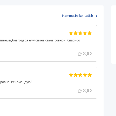
Hammasini ko'rsatish
тивный,благодаря ему спина стала ровной. Спасибо
0
0
 ровно. Рекомендую!
0
0