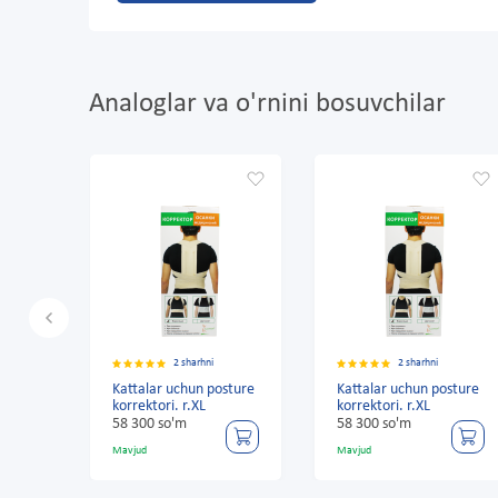
Analoglar va o'rnini bosuvchilar
2 sharhni
2 sharhni
sture
Kattalar uchun posture
Kattalar uchun posture
korrektori. r.XL
korrektori. r.XL
58 300 so'm
58 300 so'm
Mavjud
Mavjud