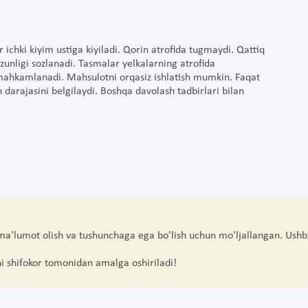
chki kiyim ustiga kiyiladi. Qorin atrofida tugmaydi. Qattiq
zunligi sozlanadi. Tasmalar yelkalarning atrofida
n mahkamlanadi. Mahsulotni orqasiz ishlatish mumkin. Faqat
darajasini belgilaydi. Boshqa davolash tadbirlari bilan
 ma'lumot olish va tushunchaga ega bo'lish uchun mo'ljallangan. Ushb
hi shifokor tomonidan amalga oshiriladi!