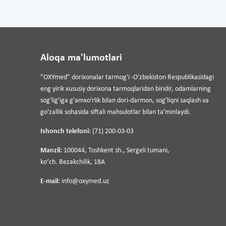
Aloqa ma'lumotlari
"OXYmed" dorixonalar tarmog'i -O'zbekiston Respublikasidagi
eng yirik xususiy dorixona tarmoqlaridan biridir, odamlarning
sog'lig'iga g'amxo'rlik bilan dori-darmon, sog'liqni saqlash va
go'zallik sohasida siftali mahsulotlar bilan ta'minlaydi.
Ishonch telefoni:
(71) 200-03-03
Manzil:
100044, Toshkent sh., Sergeli tumani,
koʻch. Bezakchilik, 18A
E-mail:
info@oxymed.uz