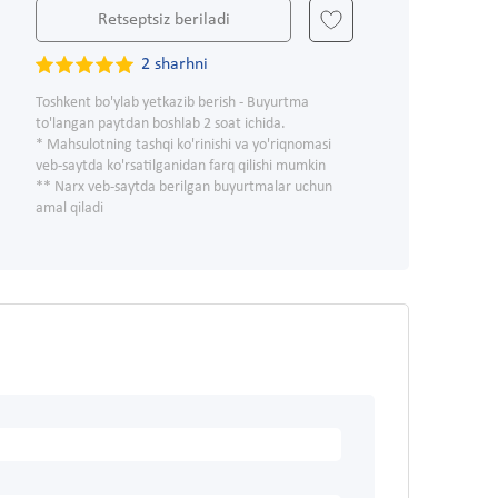
Retseptsiz beriladi
2 sharhni
Toshkent bo'ylab yetkazib berish - Buyurtma
to'langan paytdan boshlab 2 soat ichida.
* Mahsulotning tashqi ko'rinishi va yo'riqnomasi
veb-saytda ko'rsatilganidan farq qilishi mumkin
** Narx veb-saytda berilgan buyurtmalar uchun
amal qiladi