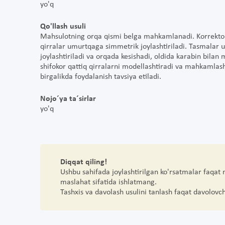
yo'q
Qo'llash usuli
Mahsulotning orqa qismi belga mahkamlanadi. Korrektor i
qirralar umurtqaga simmetrik joylashtiriladi. Tasmalar u
joylashtiriladi va orqada kesishadi, oldida karabin bila
shifokor qattiq qirralarni modellashtiradi va mahkamlash 
birgalikda foydalanish tavsiya etiladi.
Nojo´ya ta´sirlar
yo'q
Diqqat qiling!
Ushbu sahifada joylashtirilgan ko'rsatmalar faqat
maslahat sifatida ishlatmang.
Tashxis va davolash usulini tanlash faqat davolovc