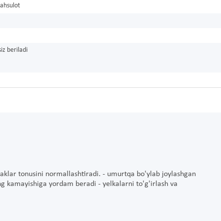
ahsulot
iz beriladi
shaklar tonusini normallashtiradi. - umurtqa bo'ylab joylashgan
ng kamayishiga yordam beradi - yelkalarni to'g'irlash va