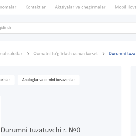
nomalar
Kontaktlar
Aktsiyalar va chegirmalar
Mobil ilov
mahsulotlar
Qomatni to'g'irlash uchun korset
Durumni tuza
arhlar
Analoglar va o'rnini bosuvchilar
Durumni tuzatuvchi r. №0