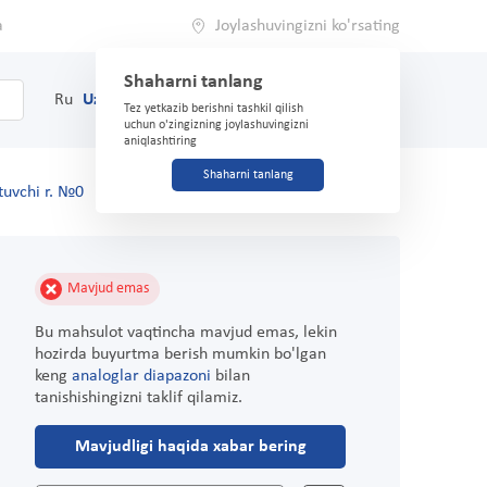
a
Joylashuvingizni ko'rsating
Shaharni tanlang
0
Savat
Ru
Uz
(71) 200-03-03
Tez yetkazib berishni tashkil qilish
uchun o'zingizning joylashuvingizni
aniqlashtiring
Shaharni tanlang
tuvchi r. №0
Mavjud emas
Bu mahsulot vaqtincha mavjud emas, lekin
hozirda buyurtma berish mumkin bo'lgan
keng
analoglar diapazoni
bilan
tanishishingizni taklif qilamiz.
Mavjudligi haqida xabar bering