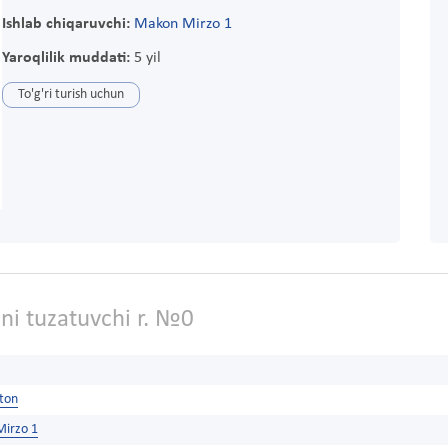
Ishlab chiqaruvchi:
Makon Mirzo 1
Yaroqlilik muddati:
5 yil
To'g'ri turish uchun
i tuzatuvchi r. №0
ston
irzo 1