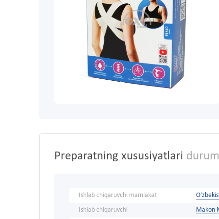
Preparatning xususiyatlari
durumn
Ishlab chiqaruvchi mamlakat
O'zbeki
Ishlab chiqaruvchi
Makon M