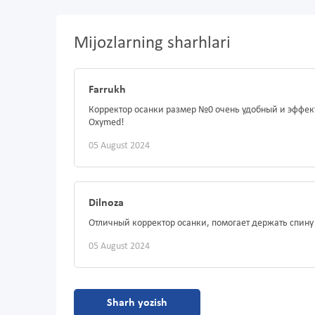
Mijozlarning sharhlari
Farrukh
Корректор осанки размер №0 очень удобный и эффек
Oxymed!
05 August 2024
Dilnoza
Отличный корректор осанки, помогает держать спину
05 August 2024
Sharh yozish