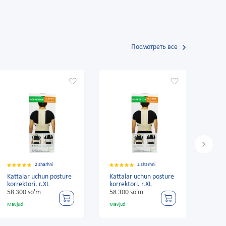
Посмотреть все
2 sharhni
2 sharhni
Kattalar uchun posture
Kattalar uchun posture
Katt
korrektori. r.XL
korrektori. r.XL
korre
58 300 so'm
58 300 so'm
58 3
Mavjud
Mavjud
Mavju