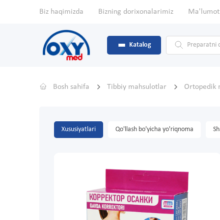
Biz haqimizda
Bizning dorixonalarimiz
Ma'lumot
Katalog
Bosh sahifa
Tibbiy mahsulotlar
Ortopedik 
Xususiyatlari
Qo'llash bo'yicha yo'riqnoma
Sh