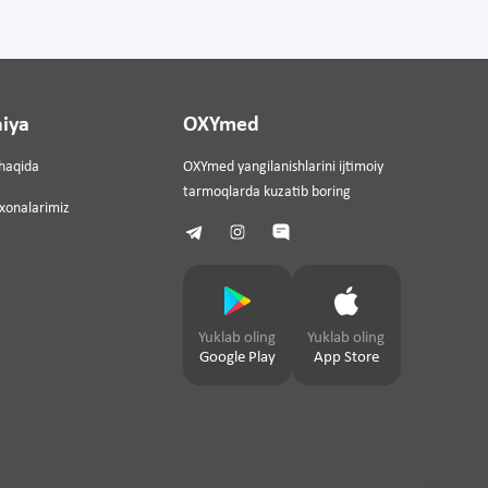
iya
OXYmed
haqida
OXYmed yangilanishlarini ijtimoiy
tarmoqlarda kuzatib boring
ixonalarimiz
Yuklab oling
Yuklab oling
Google Play
App Store