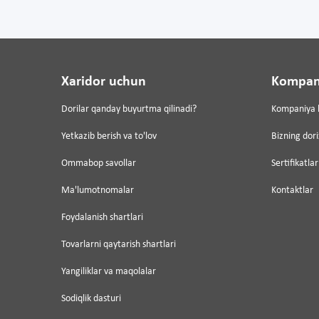
Xaridor uchun
Kompan
Dorilar qanday buyurtma qilinadi?
Kompaniya 
Yetkazib berish va to'lov
Bizning dor
Ommabop savollar
Sertifikatlar
Ma'lumotnomalar
Kontaktlar
Foydalanish shartlari
Tovarlarni qaytarish shartlari
Yangiliklar va maqolalar
Sodiqlik dasturi