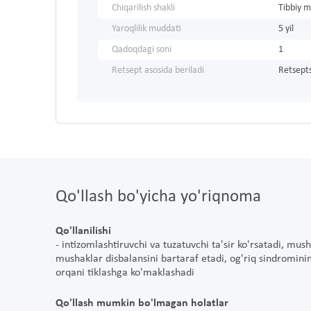
Chiqarilish shakli
Tibbiy m
Yaroqlilik muddati
5 yil
Qadoqdagi soni
1
Retsept asosida beriladi
Retsepts
Qo'llash bo'yicha yo'riqnoma
Qo'llanilishi
- intizomlashtiruvchi va tuzatuvchi ta'sir ko'rsatadi, mu
mushaklar disbalansini bartaraf etadi, og'riq sindromini
orqani tiklashga ko'maklashadi
Qo'llash mumkin bo'lmagan holatlar