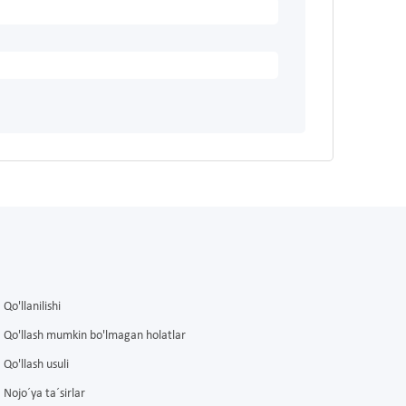
Qo'llanilishi
Qo'llash mumkin bo'lmagan holatlar
Qo'llash usuli
Nojo´ya ta´sirlar