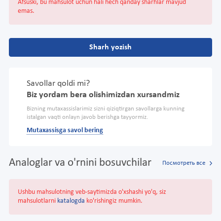
Afsuski, bu mahsulot uchun hali hech qanday sharhlar mavjud
emas.
Sharh yozish
Savollar qoldi mi?
Biz yordam bera olishimizdan xursandmiz
Bizning mutaxassislarimiz sizni qiziqtirgan savollarga kunning
istalgan vaqti onlayn javob berishga tayyormiz.
Mutaxassisga savol bering
Analoglar va o'rnini bosuvchilar
Посмотреть все
Ushbu mahsulotning veb-saytimizda o'xshashi yo'q, siz
mahsulotlarni
katalogda
ko'rishingiz mumkin.