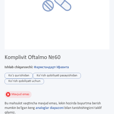
Komplivit Oftalmo №60
Ishlab chiqaruvchi:
Фармстандарт-Уфавита
Ko'z qurishidan
Ko'rish qobiliyati pasayishidan
Ko'rish qobiliyati uchun
Mavjud emas
Bu mahsulot vaqtincha mavjud emas, lekin hozirda buyurtma berish
mumkin bo'lgan keng
analoglar diapazoni
bilan tanishishingizni taklif
qilamiz.