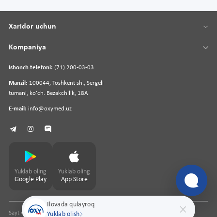
Xaridor uchun
Kompaniya
Ishonch telefoni:
(71) 200-03-03
Manzil:
100044, Toshkent sh., Sergeli
tumani, koʻch. Bezakchilik, 18A
E-mail:
info@oxymed.uz
Yuklab oling
Yuklab oling
Google Play
App Store
Ilovada qulayroq
Sayt yaratuvchi
pharmit.uz
Yuklab olish