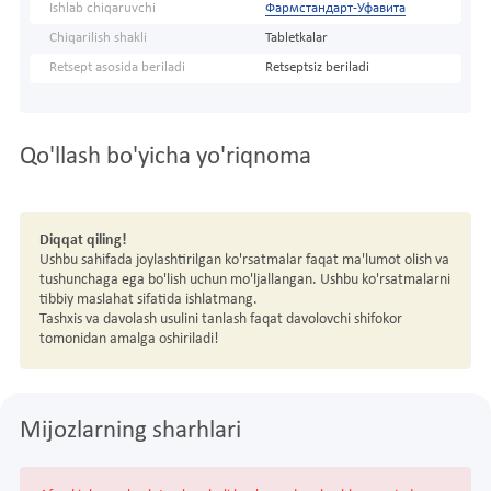
Ishlab chiqaruvchi
Фармстандарт-Уфавита
Chiqarilish shakli
Tabletkalar
Retsept asosida beriladi
Retseptsiz beriladi
Qo'llash bo'yicha yo'riqnoma
Diqqat qiling!
Ushbu sahifada joylashtirilgan ko'rsatmalar faqat ma'lumot olish va
tushunchaga ega bo'lish uchun mo'ljallangan. Ushbu ko'rsatmalarni
tibbiy maslahat sifatida ishlatmang.
Tashxis va davolash usulini tanlash faqat davolovchi shifokor
tomonidan amalga oshiriladi!
Mijozlarning sharhlari