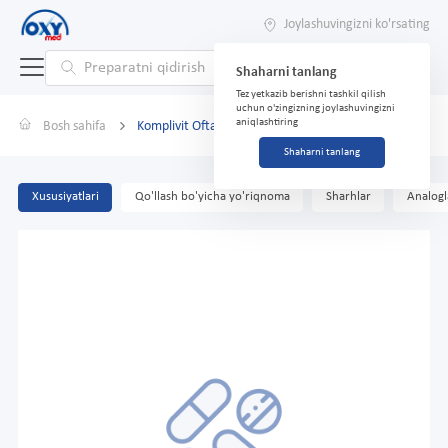
Joylashuvingizni ko'rsating
Shaharni tanlang
Tez yetkazib berishni tashkil qilish
uchun o'zingizning joylashuvingizni
aniqlashtiring
Bosh sahifa
Komplivit Oftalmo №60
Shaharni tanlang
Xususiyatlari
Qo'llash bo'yicha yo'riqnoma
Sharhlar
Analogl