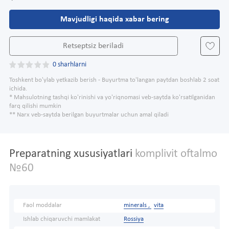
Mavjudligi haqida xabar bering
Retseptsiz beriladi
0 sharhlarni
Toshkent bo'ylab yetkazib berish - Buyurtma to'langan paytdan boshlab 2 soat
ichida.
* Mahsulotning tashqi ko'rinishi va yo'riqnomasi veb-saytda ko'rsatilganidan
farq qilishi mumkin
** Narx veb-saytda berilgan buyurtmalar uchun amal qiladi
Preparatning xususiyatlari
komplivit oftalmo
№60
Faol moddalar
minerals ,
vita
Ishlab chiqaruvchi mamlakat
Rossiya