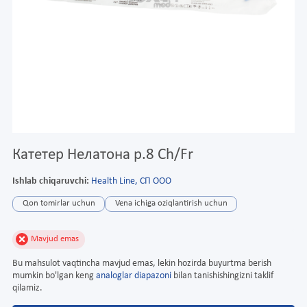
Катетер Нелатона р.8 Ch/Fr
Ishlab chiqaruvchi:
Health Line, СП ООО
Qon tomirlar uchun
Vena ichiga oziqlantirish uchun
Mavjud emas
Bu mahsulot vaqtincha mavjud emas, lekin hozirda buyurtma berish
mumkin bo'lgan keng
analoglar diapazoni
bilan tanishishingizni taklif
qilamiz.