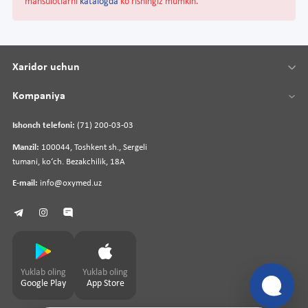
mahsulotlarni
katalogda
ko'rishingiz mumkin.
Xaridor uchun
Kompaniya
Ishonch telefoni:
(71) 200-03-03
Manzil:
100044, Toshkent sh., Sergeli
tumani, koʻch. Bezakchilik, 18A
E-mail:
info@oxymed.uz
Yuklab oling
Yuklab oling
Google Play
App Store