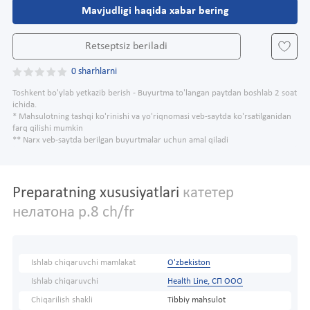
Mavjudligi haqida xabar bering
Retseptsiz beriladi
0 sharhlarni
Toshkent bo'ylab yetkazib berish - Buyurtma to'langan paytdan boshlab 2 soat
ichida.
* Mahsulotning tashqi ko'rinishi va yo'riqnomasi veb-saytda ko'rsatilganidan
farq qilishi mumkin
** Narx veb-saytda berilgan buyurtmalar uchun amal qiladi
Preparatning xususiyatlari
катетер
нелатона р.8 ch/fr
Ishlab chiqaruvchi mamlakat
O'zbekiston
Ishlab chiqaruvchi
Health Line, СП ООО
Chiqarilish shakli
Tibbiy mahsulot