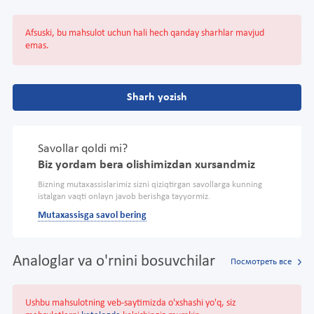
Afsuski, bu mahsulot uchun hali hech qanday sharhlar mavjud
emas.
Sharh yozish
Savollar qoldi mi?
Biz yordam bera olishimizdan xursandmiz
Bizning mutaxassislarimiz sizni qiziqtirgan savollarga kunning
istalgan vaqti onlayn javob berishga tayyormiz.
Mutaxassisga savol bering
Analoglar va o'rnini bosuvchilar
Посмотреть все
Ushbu mahsulotning veb-saytimizda o'xshashi yo'q, siz