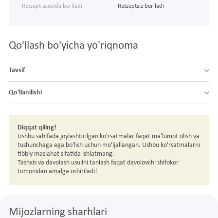
Retsept asosida beriladi
Retseptsiz beriladi
Qo'llash bo'yicha yo'riqnoma
Tavsif
Qo'llanilishi
Diqqat qiling!
Ushbu sahifada joylashtirilgan ko'rsatmalar faqat ma'lumot olish va
tushunchaga ega bo'lish uchun mo'ljallangan. Ushbu ko'rsatmalarni
tibbiy maslahat sifatida ishlatmang.
Tashxis va davolash usulini tanlash faqat davolovchi shifokor
tomonidan amalga oshiriladi!
Mijozlarning sharhlari