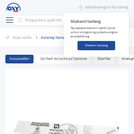
Joylashuvingizni ko'rsating
Shaharni tanlang
Tez yetkazib berishni tashkil qilish
uchun o'zingizning joylashuvingizni
aniqlashtiring
Bosh sahifa
Катетер Нелатона р.8 Ch/Fr
Shaharni tanlang
Xususiyatlari
Qo'llash bo'yicha yo'riqnoma
Sharhlar
Analogl