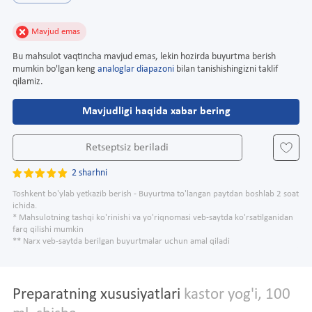
Mavjud emas
Bu mahsulot vaqtincha mavjud emas, lekin hozirda buyurtma berish
mumkin bo'lgan keng
analoglar diapazoni
bilan tanishishingizni taklif
qilamiz.
Mavjudligi haqida xabar bering
Retseptsiz beriladi
2 sharhni
Toshkent bo'ylab yetkazib berish - Buyurtma to'langan paytdan boshlab 2 soat
ichida.
* Mahsulotning tashqi ko'rinishi va yo'riqnomasi veb-saytda ko'rsatilganidan
farq qilishi mumkin
** Narx veb-saytda berilgan buyurtmalar uchun amal qiladi
Preparatning xususiyatlari
kastor yog'i, 100