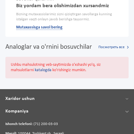
Biz yordam bera olishimizdan xursandmiz
Bizning mutaxassislarimiz sizni qiziqtirgan savollarga kunning
istalgan vaqti onlayn javob berishga tayyormiz.
Mutaxassisga savol bering
Analoglar va o'rnini bosuvchilar
Посмотреть все
Ushbu mahsulotning veb-saytimizda o'xshashi yo'q, siz
mahsulotlarni
katalogda
ko'rishingiz mumkin.
Xaridor uchun
Kompaniya
Ishonch telefoni:
(71) 200-03-03
Manzil:
100044, Toshkent sh., Sergeli