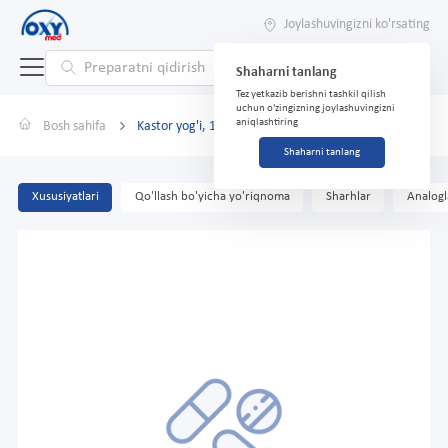
Joylashuvingizni ko'rsating
Shaharni tanlang
Tez yetkazib berishni tashkil qilish
uchun o'zingizning joylashuvingizni
aniqlashtiring
Bosh sahifa
Kastor yog'i, 100 ml, shisha
Shaharni tanlang
Xususiyatlari
Qo'llash bo'yicha yo'riqnoma
Sharhlar
Analogl