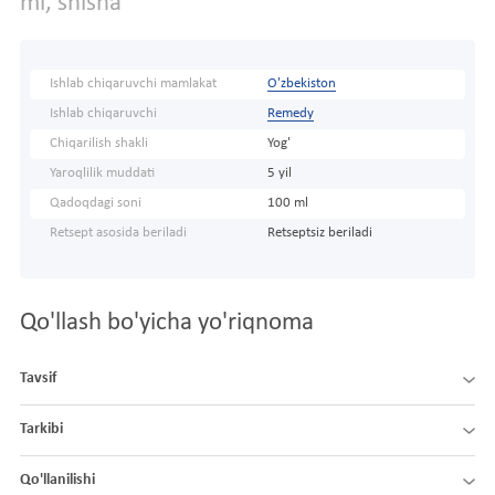
ml, shisha
Ishlab chiqaruvchi mamlakat
O'zbekiston
Ishlab chiqaruvchi
Remedy
Chiqarilish shakli
Yog'
Yaroqlilik muddati
5 yil
Qadoqdagi soni
100 ml
Retsept asosida beriladi
Retseptsiz beriladi
Qo'llash bo'yicha yo'riqnoma
Tavsif
Tarkibi
Qo'llanilishi