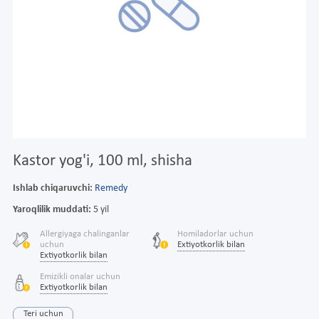
Kastor yog'i, 100 ml, shisha
Ishlab chiqaruvchi:
Remedy
Yaroqlilik muddati:
5 yil
Allergiyaga chalinganlar
Homiladorlar uchun
uchun
Extiyotkorlik bilan
Extiyotkorlik bilan
Emizikli onalar uchun
Extiyotkorlik bilan
Teri uchun