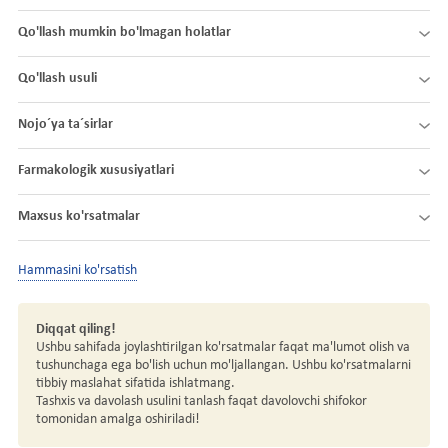
Qo'llash mumkin bo'lmagan holatlar
Qo'llash usuli
Nojo´ya ta´sirlar
Farmakologik xususiyatlari
Maxsus ko'rsatmalar
Hammasini ko'rsatish
Diqqat qiling!
Ushbu sahifada joylashtirilgan ko'rsatmalar faqat ma'lumot olish va
tushunchaga ega bo'lish uchun mo'ljallangan. Ushbu ko'rsatmalarni
tibbiy maslahat sifatida ishlatmang.
Tashxis va davolash usulini tanlash faqat davolovchi shifokor
tomonidan amalga oshiriladi!