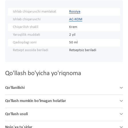
Ishlab chiqaruvchi mamlakat
Rossiya
Ishlab chiqaruvchi
АС-КОМ
Chiqarilish shakli
Krem
Yaroqlilik muddati
2 yil
Qadoqdagi soni
50 ml
Retsept asosida beriladi
Retseptsiz beriladi
Qo'llash bo'yicha yo'riqnoma
Qo'llanilishi
Qo'llash mumkin bo'lmagan holatlar
Qo'llash usuli
Nojo´ya ta´sirlar