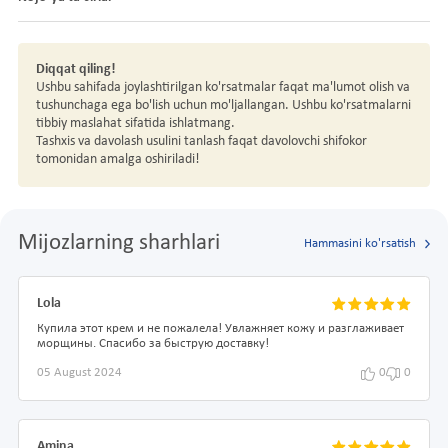
Diqqat qiling!
Ushbu sahifada joylashtirilgan ko'rsatmalar faqat ma'lumot olish va
tushunchaga ega bo'lish uchun mo'ljallangan. Ushbu ko'rsatmalarni
tibbiy maslahat sifatida ishlatmang.
Tashxis va davolash usulini tanlash faqat davolovchi shifokor
tomonidan amalga oshiriladi!
Mijozlarning sharhlari
Hammasini ko'rsatish
Lola
Купила этот крем и не пожалела! Увлажняет кожу и разглаживает
морщины. Спасибо за быструю доставку!
05 August 2024
0
0
Amina