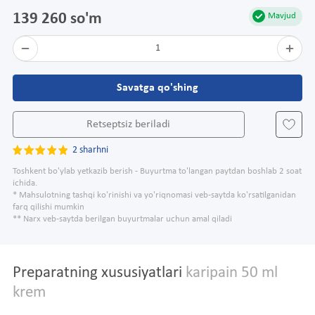
139 260 so'm
Mavjud
1
Savatga qo'shing
Retseptsiz beriladi
2 sharhni
Toshkent bo'ylab yetkazib berish - Buyurtma to'langan paytdan boshlab 2 soat
ichida.
* Mahsulotning tashqi ko'rinishi va yo'riqnomasi veb-saytda ko'rsatilganidan
farq qilishi mumkin
** Narx veb-saytda berilgan buyurtmalar uchun amal qiladi
Preparatning xususiyatlari
karipain 50 ml
krem