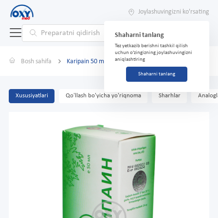
Joylashuvingizni ko'rsating
Shaharni tanlang
Tez yetkazib berishni tashkil qilish
uchun o'zingizning joylashuvingizni
aniqlashtiring
Bosh sahifa
Karipain 50 ml krem
Shaharni tanlang
Xususiyatlari
Qo'llash bo'yicha yo'riqnoma
Sharhlar
Analogl