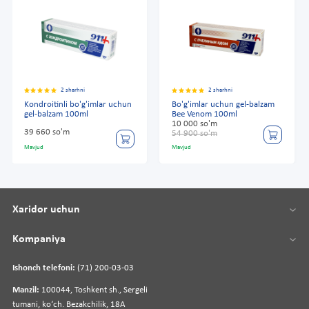
2 sharhni
2 sharhni
Kondroitinli bo'g'imlar uchun
Bo'g'imlar uchun gel-balzam
gel-balzam 100ml
Bee Venom 100ml
10 000 so'm
39 660 so'm
54 900 so'm
Mavjud
Mavjud
Xaridor uchun
Kompaniya
Ishonch telefoni:
(71) 200-03-03
Manzil:
100044, Toshkent sh., Sergeli
tumani, koʻch. Bezakchilik, 18A