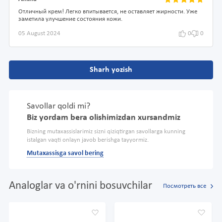
Отличный крем! Легко впитывается, не оставляет жирности. Уже
заметила улучшение состояния кожи.
05 August 2024
0
0
Sharh yozish
Savollar qoldi mi?
Biz yordam bera olishimizdan xursandmiz
Bizning mutaxassislarimiz sizni qiziqtirgan savollarga kunning
istalgan vaqti onlayn javob berishga tayyormiz.
Mutaxassisga savol bering
Analoglar va o'rnini bosuvchilar
Посмотреть все