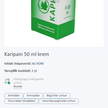
Karipain 50 ml krem
Ishlab chiqaruvchi:
АС-КОМ
Yaroqlilik muddati:
2 yil
Allergiyaga chalinganlar
uchun
Ruxsat
Artritdan
Artrozdan
Bog'inlar uchun
Churradan (Grijadan)
Umurtqa pog'onasi uchun