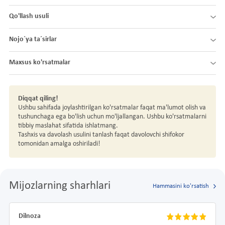
Qo'llash usuli
Nojo´ya ta´sirlar
Maxsus ko'rsatmalar
Diqqat qiling!
Ushbu sahifada joylashtirilgan ko'rsatmalar faqat ma'lumot olish va
tushunchaga ega bo'lish uchun mo'ljallangan. Ushbu ko'rsatmalarni
tibbiy maslahat sifatida ishlatmang.
Tashxis va davolash usulini tanlash faqat davolovchi shifokor
tomonidan amalga oshiriladi!
Mijozlarning sharhlari
Hammasini ko'rsatish
Dilnoza