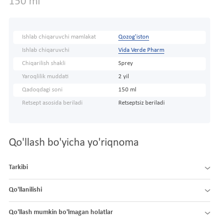
150 ml
Ishlab chiqaruvchi mamlakat
Qozog'iston
Ishlab chiqaruvchi
Vida Verde Pharm
Chiqarilish shakli
Sprey
Yaroqlilik muddati
2 yil
Qadoqdagi soni
150 ml
Retsept asosida beriladi
Retseptsiz beriladi
Qo'llash bo'yicha yo'riqnoma
Tarkibi
Qo'llanilishi
Qo'llash mumkin bo'lmagan holatlar