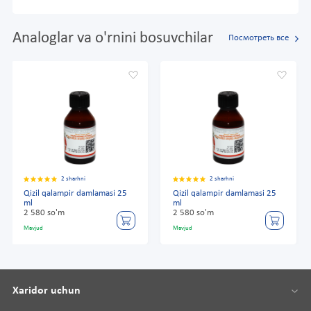
Analoglar va o'rnini bosuvchilar
Посмотреть все
2 sharhni
2 sharhni
Qizil qalampir damlamasi 25
Qizil qalampir damlamasi 25
ml
ml
2 580 so'm
2 580 so'm
Mavjud
Mavjud
Xaridor uchun