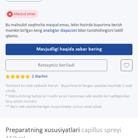
Mavjud emas
Bu mahsulot vaqtincha mavjud emas, lekin hozirda buyurtma berish
mumkin bo'lgan keng
analoglar diapazoni
bilan tanishishingizni taklif
qilamiz.
Mavjudligi haqida xabar bering
Retseptsiz beriladi
2 sharhni
Toshkent bo'ylab yetkazib berish - Buyurtma to'langan paytdan boshlab 2 soat
ichida.
* Mahsulotning tashqi ko'rinishi va yo'riqnomasi veb-saytda ko'rsatilganidan
farq qilishi mumkin
** Narx veb-saytda berilgan buyurtmalar uchun amal qiladi
Preparatning xususiyatlari
capillus spreyi