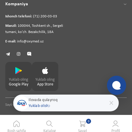
Kompaniya
Ishonch telefoni:
(71) 200-03-03
Manzil:
100044, Toshkent sh., Sergeli
tumani, koʻch. Bezakchilik, 18A
E-mail:
info@oxymed.uz
Yuklab oling
Yuklab oling
Google Play
App Store
Ilovada qulayroq
Sayt yaratuvchi
pharmit.uz
Yuklab olish
0
Bosh sahifa
Katalog
Savat
Profil