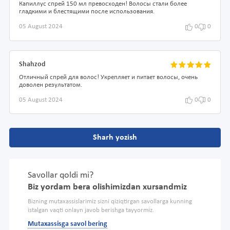
Капиллус спрей 150 мл превосходен! Волосы стали более
гладкими и блестящими после использования.
05 August 2024
0
0
Shahzod
Отличный спрей для волос! Укрепляет и питает волосы, очень
доволен результатом.
05 August 2024
0
0
Sharh yozish
Savollar qoldi mi?
Biz yordam bera olishimizdan xursandmiz
Bizning mutaxassislarimiz sizni qiziqtirgan savollarga kunning
istalgan vaqti onlayn javob berishga tayyormiz.
Mutaxassisga savol bering