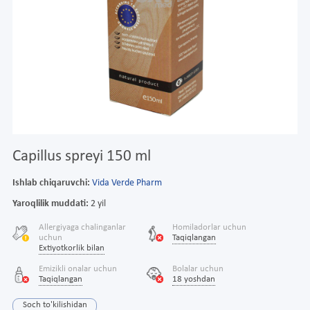
Capillus spreyi 150 ml
Ishlab chiqaruvchi:
Vida Verde Pharm
Yaroqlilik muddati:
2 yil
Allergiyaga chalinganlar
Homiladorlar uchun
uchun
Taqiqlangan
Extiyotkorlik bilan
Emizikli onalar uchun
Bolalar uchun
Taqiqlangan
18 yoshdan
Soch to'kilishidan