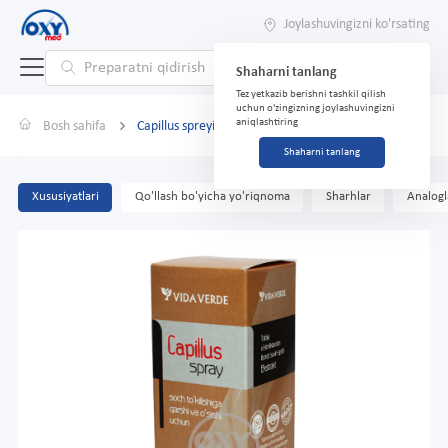
Joylashuvingizni ko'rsating
Shaharni tanlang
Tez yetkazib berishni tashkil qilish
uchun o'zingizning joylashuvingizni
aniqlashtiring
Bosh sahifa
Capillus spreyi 150 ml
Shaharni tanlang
Xususiyatlari
Qo'llash bo'yicha yo'riqnoma
Sharhlar
Analogl