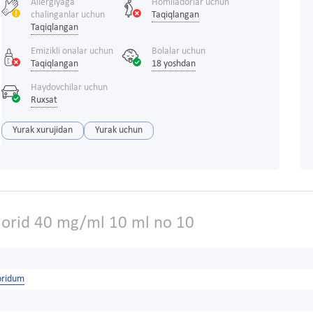
Allergiyaga
Homiladorlar uchun
chalinganlar uchun
Taqiqlangan
Taqiqlangan
Emizikli onalar uchun
Bolalar uchun
Taqiqlangan
18 yoshdan
Haydovchilar uchun
Ruxsat
Yurak xurujidan
Yurak uchun
xlorid 40 mg/ml 10 ml no 10
loridum