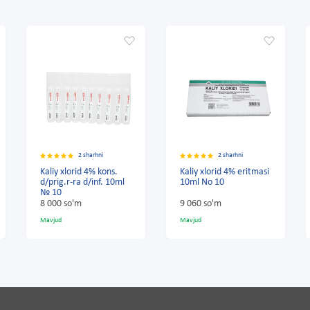
2 sharhni
2 sharhni
Kaliy xlorid 4% eritmasi
Kaliy xlorid 4% kons.
10ml No 10
d/prig.r-ra d/inf. 5ml №
10
9 060 so'm
3 240 so'm
Mavjud
Mavjud