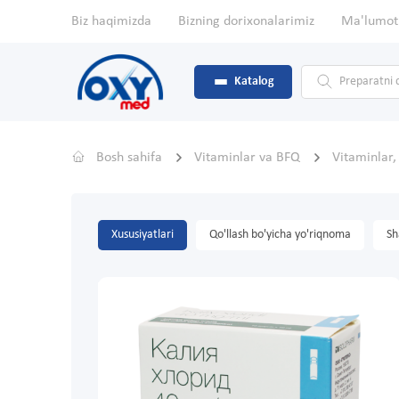
Biz haqimizda
Bizning dorixonalarimiz
Ma'lumot
Katalog
Bosh sahifa
Vitaminlar va BFQ
Vitaminlar
Xususiyatlari
Qo'llash bo'yicha yo'riqnoma
Sh