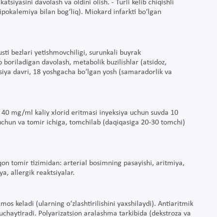
atsiyasini davolash va oldini olish. - Turli kelib chiqishli
 gipokalemiya bilan bog‘liq). Miokard infarkti bo‘lgan
sti bezlari yetishmovchiligi, surunkali buyrak
ib boriladigan davolash, metabolik buzilishlar (atsidoz,
tsiya davri, 18 yoshgacha bo‘lgan yosh (samaradorlik va
 40 mg/ml kaliy xlorid eritmasi inyeksiya uchun suvda 10
 uchun va tomir ichiga, tomchilab (daqiqasiga 20-30 tomchi)
-qon tomir tizimidan: arterial bosimning pasayishi, aritmiya,
a, allergik reaktsiyalar.
os keladi (ularning o‘zlashtirilishini yaxshilaydi). Antiaritmik
kuchaytiradi. Polyarizatsion aralashma tarkibida (dekstroza va