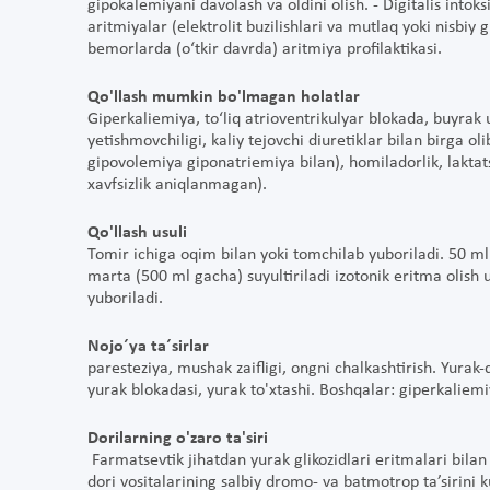
gipokalemiyani davolash va oldini olish. - Digitalis intoksik
aritmiyalar (elektrolit buzilishlari va mutlaq yoki nisbiy
bemorlarda (o‘tkir davrda) aritmiya profilaktikasi.
Qo'llash mumkin bo'lmagan holatlar
Giperkaliemiya, to‘liq atrioventrikulyar blokada, buyrak u
yetishmovchiligi, kaliy tejovchi diuretiklar bilan birga ol
gipovolemiya giponatriemiya bilan), homiladorlik, lakta
xavfsizlik aniqlanmagan).
Qo'llash usuli
Tomir ichiga oqim bilan yoki tomchilab yuboriladi. 50 ml
marta (500 ml gacha) suyultiriladi izotonik eritma olish
yuboriladi.
Nojo´ya ta´sirlar
paresteziya, mushak zaifligi, ongni chalkashtirish. Yurak
yurak blokadasi, yurak to'xtashi. Boshqalar: giperkaliemiy
Dorilarning o'zaro ta'siri
Farmatsevtik jihatdan yurak glikozidlari eritmalari bilan m
dori vositalarining salbiy dromo- va batmotrop ta’sirini 