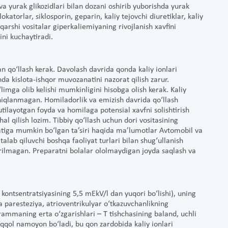
 va yurak glikozidlari bilan dozani oshirib yuborishda yurak
torlar, siklosporin, geparin, kaliy tejovchi diuretiklar, kaliy
 qarshi vositalar giperkaliemiyaning rivojlanish xavfini
rini kuchaytiradi.
lan qo‘llash kerak. Davolash davrida qonda kaliy ionlari
da kislota-ishqor muvozanatini nazorat qilish zarur.
limga olib kelishi mumkinligini hisobga olish kerak. Kaliy
 aniqlanmagan. Homiladorlik va emizish davrida qo‘llash
tilayotgan foyda va homilaga potensial xavfni solishtirish
hal qilish lozim. Tibbiy qo‘llash uchun dori vositasining
yatiga mumkin bo‘lgan ta’siri haqida ma’lumotlar Avtomobil va
alab qiluvchi boshqa faoliyat turlari bilan shug‘ullanish
erilmagan. Preparatni bolalar ololmaydigan joyda saqlash va
.
kontsentratsiyasining 5,5 mEkV/l dan yuqori bo‘lishi), uning
 paresteziya, atrioventrikulyar o‘tkazuvchanlikning
grammaning erta o‘zgarishlari – T tishchasining baland, uchli
yaqqol namoyon bo‘ladi, bu qon zardobida kaliy ionlari