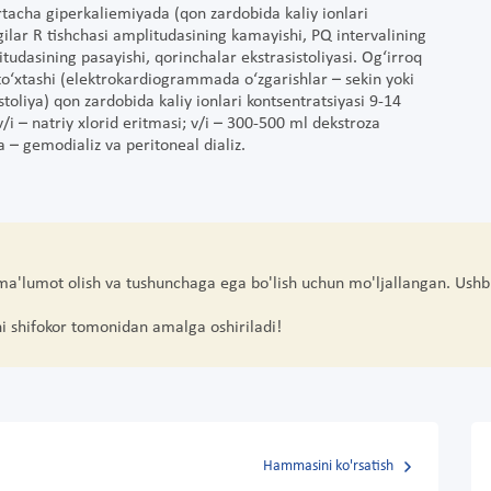
‘rtacha giperkaliemiyada (qon zardobida kaliy ionlari
gilar R tishchasi amplitudasining kamayishi, PQ intervalining
tudasining pasayishi, qorinchalar ekstrasistoliyasi. Og‘irroq
to‘xtashi (elektrokardiogrammada o‘zgarishlar – sekin yoki
istoliya) qon zardobida kaliy ionlari kontsentratsiyasi 9-14
/i – natriy xlorid eritmasi; v/i – 300-500 ml dekstroza
a – gemodializ va peritoneal dializ.
 ma'lumot olish va tushunchaga ega bo'lish uchun mo'ljallangan. Ushb
hi shifokor tomonidan amalga oshiriladi!
Hammasini ko'rsatish