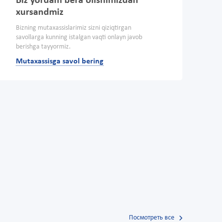
Biz yordam bera olishimizdan
xursandmiz
Bizning mutaxassislarimiz sizni qiziqtirgan
savollarga kunning istalgan vaqti onlayn javob
berishga tayyormiz.
Mutaxassisga savol bering
Посмотреть все