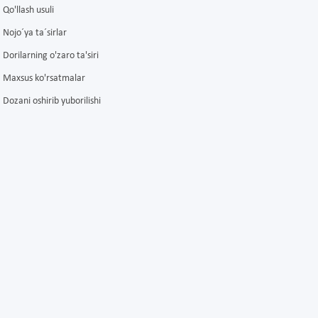
Qo'llash usuli
Nojo´ya ta´sirlar
Dorilarning o'zaro ta'siri
Maxsus ko'rsatmalar
Dozani oshirib yuborilishi