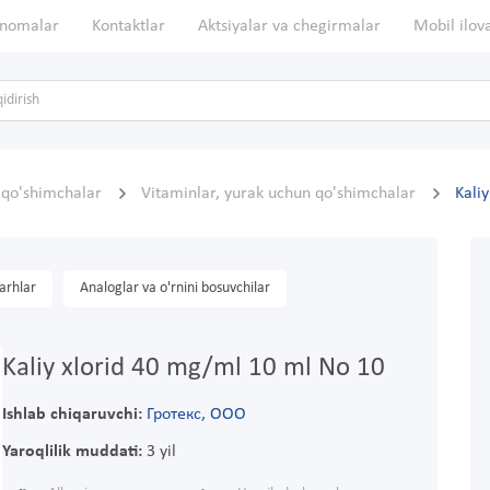
nomalar
Kontaktlar
Aktsiyalar va chegirmalar
Mobil ilov
, qo'shimchalar
Vitaminlar, yurak uchun qo'shimchalar
Kali
arhlar
Analoglar va o'rnini bosuvchilar
Kaliy xlorid 40 mg/ml 10 ml No 10
Ishlab chiqaruvchi:
Гротекс, ООО
Yaroqlilik muddati:
3 yil