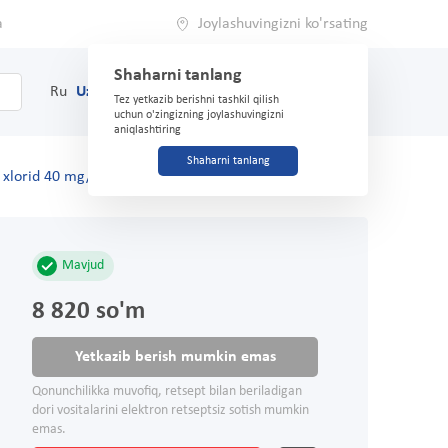
a
Joylashuvingizni ko'rsating
Shaharni tanlang
0
Savat
Ru
Uz
(71) 200-03-03
Tez yetkazib berishni tashkil qilish
uchun o'zingizning joylashuvingizni
aniqlashtiring
Shaharni tanlang
y xlorid 40 mg/ml 10 ml No 10
Mavjud
8 820 so'm
Yetkazib berish mumkin emas
Qonunchilikka muvofiq, retsept bilan beriladigan
dori vositalarini elektron retseptsiz sotish mumkin
emas.