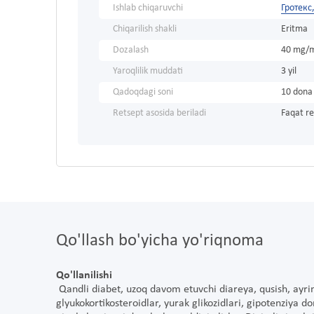
Ishlab chiqaruvchi
Гротекс
Chiqarilish shakli
Eritma
Dozalash
40 mg/
Yaroqlilik muddati
3 yil
Qadoqdagi soni
10 dona
Retsept asosida beriladi
Faqat re
Qo'llash bo'yicha yo'riqnoma
Qo'llanilishi
Qandli diabet, uzoq davom etuvchi diareya, qusish, ayrim d
glyukokortikosteroidlar, yurak glikozidlari, gipotenziya d