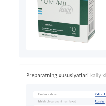
Preparatning xususiyatlari
kaliy 
Faol moddalar
Kalii ch
Ishlab chiqaruvchi mamlakat
Rossiya