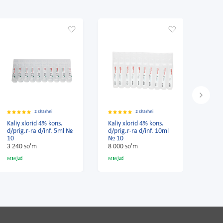
2 sharhni
2 sharhni
Kaliy xlorid 4% kons.
Kaliy xlorid 4% eritmasi
K
d/prig.r-ra d/inf. 10ml
10ml No 10
d
№ 10
1
8 000 so'm
9 060 so'm
3
Mavjud
Mavjud
M