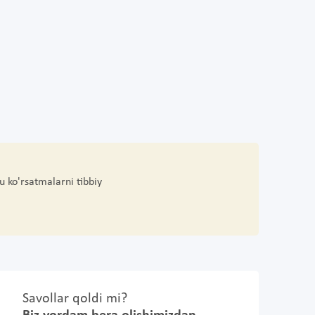
u ko'rsatmalarni tibbiy
Savollar qoldi mi?