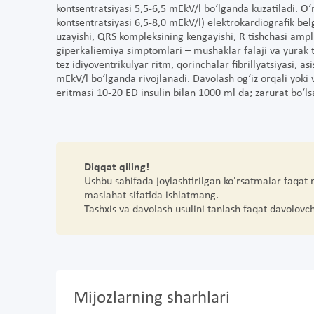
kontsentratsiyasi 5,5-6,5 mEkV/l bo‘lganda kuzatiladi. O
kontsentratsiyasi 6,5-8,0 mEkV/l) elektrokardiografik bel
uzayishi, QRS kompleksining kengayishi, R tishchasi ampli
giperkaliemiya simptomlari – mushaklar falaji va yurak 
tez idiyoventrikulyar ritm, qorinchalar fibrillyatsiyasi, as
mEkV/l bo‘lganda rivojlanadi. Davolash og‘iz orqali yoki v
eritmasi 10-20 ED insulin bilan 1000 ml da; zarurat bo‘ls
Diqqat qiling!
Ushbu sahifada joylashtirilgan ko'rsatmalar faqat
maslahat sifatida ishlatmang.
Tashxis va davolash usulini tanlash faqat davolovc
Mijozlarning sharhlari