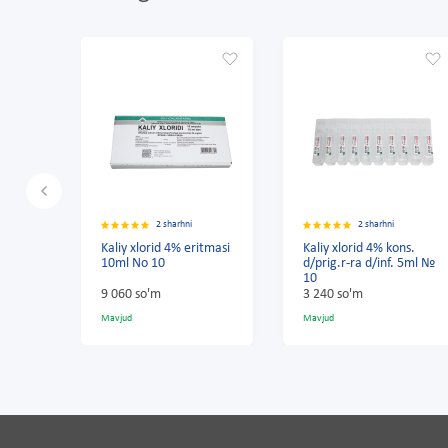
hni
2 sharhni
2 sharhni
 eritmasi
Kaliy xlorid 4% kons.
Kaliy xlorid 4% kons.
d/prig.r-ra d/inf. 5ml №
d/prig.r-ra d/inf. 10ml
10
№ 10
3 240 so'm
8 000 so'm
Mavjud
Mavjud