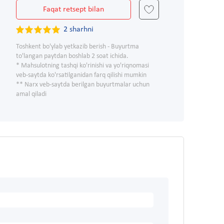
Faqat retsept bilan
2 sharhni
Toshkent bo'ylab yetkazib berish - Buyurtma
to'langan paytdan boshlab 2 soat ichida.
* Mahsulotning tashqi ko'rinishi va yo'riqnomasi
veb-saytda ko'rsatilganidan farq qilishi mumkin
** Narx veb-saytda berilgan buyurtmalar uchun
amal qiladi