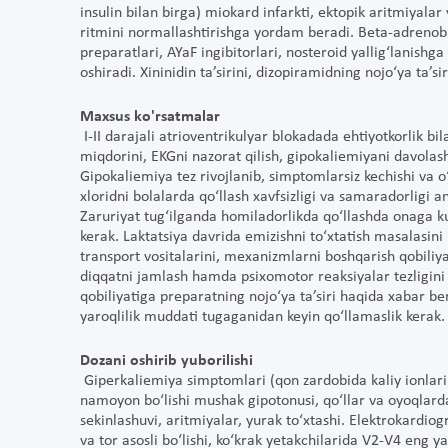
insulin bilan birga) miokard infarkti, ektopik aritmiyalar
ritmini normallashtirishga yordam beradi. Beta-adrenobloka
preparatlari, AYaF ingibitorlari, nosteroid yallig‘lanishga
oshiradi. Xininidin ta’sirini, dizopiramidning nojo‘ya ta’si
Maxsus ko'rsatmalar
I-II darajali atrioventrikulyar blokadada ehtiyotkorlik bi
miqdorini, EKGni nazorat qilish, gipokaliemiyani davolash
Gipokaliemiya tez rivojlanib, simptomlarsiz kechishi va o‘
xloridni bolalarda qo‘llash xavfsizligi va samaradorligi
Zaruriyat tug‘ilganda homiladorlikda qo‘llashda onaga ku
kerak. Laktatsiya davrida emizishni to‘xtatish masalasini 
transport vositalarini, mexanizmlarni boshqarish qobili
diqqatni jamlash hamda psixomotor reaksiyalar tezligini t
qobiliyatiga preparatning nojo‘ya ta’siri haqida xabar b
yaroqlilik muddati tugaganidan keyin qo‘llamaslik kerak
Dozani oshirib yuborilishi
Giperkaliemiya simptomlari (qon zardobida kaliy ionlari 
namoyon bo‘lishi mushak gipotonusi, qo‘llar va oyoqlarda
sekinlashuvi, aritmiyalar, yurak to‘xtashi. Elektrokardio
va tor asosli bo‘lishi, ko‘krak yetakchilarida V2-V4 eng 