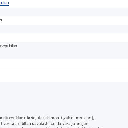
, ООО
ml
tsept bilan
iuretiklar (tiazid, tiazidsimon, ilgak diuretiklari),
ori vositalari bilan davolash fonida yuzaga kelgan