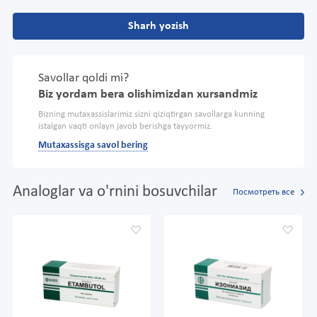
Sharh yozish
Savollar qoldi mi?
Biz yordam bera olishimizdan xursandmiz
Bizning mutaxassislarimiz sizni qiziqtirgan savollarga kunning
istalgan vaqti onlayn javob berishga tayyormiz.
Mutaxassisga savol bering
Analoglar va o'rnini bosuvchilar
Посмотреть все