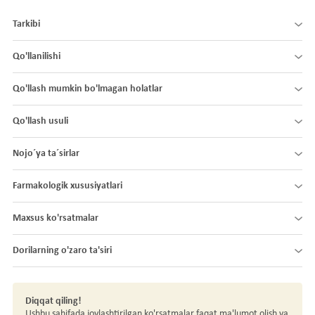
Tarkibi
Qo'llanilishi
Qo'llash mumkin bo'lmagan holatlar
Qo'llash usuli
Nojo´ya ta´sirlar
Farmakologik xususiyatlari
Maxsus ko'rsatmalar
Dorilarning o'zaro ta'siri
Diqqat qiling!
Ushbu sahifada joylashtirilgan ko'rsatmalar faqat ma'lumot olish va