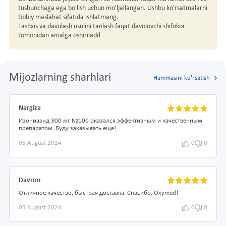
tushunchaga ega bo'lish uchun mo'ljallangan. Ushbu ko'rsatmalarni
tibbiy maslahat sifatida ishlatmang.
Tashxis va davolash usulini tanlash faqat davolovchi shifokor
tomonidan amalga oshiriladi!
Mijozlarning sharhlari
Hammasini ko'rsatish
Nargiza
Изониазид 300 мг №100 оказался эффективным и качественным
препаратом. Буду заказывать еще!
05 August 2024
0
0
Davron
Отличное качество, быстрая доставка. Спасибо, Oxymed!
05 August 2024
0
0