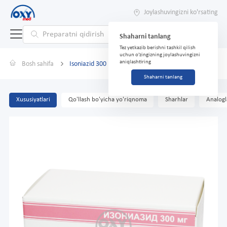
Joylashuvingizni ko'rsating
Shaharni tanlang
Tez yetkazib berishni tashkil qilish
uchun o'zingizning joylashuvingizni
aniqlashtiring
Bosh sahifa
Isoniazid 300 mg № 100
Shaharni tanlang
Xususiyatlari
Qo'llash bo'yicha yo'riqnoma
Sharhlar
Analogl