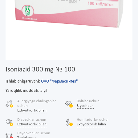
Isoniazid 300 mg № 100
Ishlab chiqaruvchi:
ОАО "Фармасинтез"
Yaroqlilik muddati:
5 yil
Allergiyaga chalinganlar
Bolalar uchun
uchun
3 yoshdan
Extiyotkorlik bilan
Diabetiklar uchun
Homiladorlar uchun
Extiyotkorlik bilan
Extiyotkorlik bilan
Haydovchilar uchun