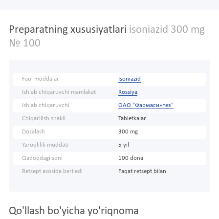
Preparatning xususiyatlari
isoniazid 300 mg
№ 100
Faol moddalar
Isoniazid
Ishlab chiqaruvchi mamlakat
Rossiya
Ishlab chiqaruvchi
ОАО "Фармасинтез"
Chiqarilish shakli
Tabletkalar
Dozalash
300 mg
Yaroqlilik muddati
5 yil
Qadoqdagi soni
100 dona
Retsept asosida beriladi
Faqat retsept bilan
Qo'llash bo'yicha yo'riqnoma