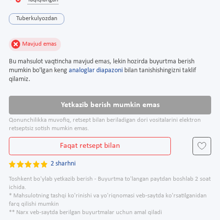
Taqiqlangan
Tuberkulyozdan
Mavjud emas
Bu mahsulot vaqtincha mavjud emas, lekin hozirda buyurtma berish
mumkin bo'lgan keng
analoglar diapazoni
bilan tanishishingizni taklif
qilamiz.
Yetkazib berish mumkin emas
Qonunchilikka muvofiq, retsept bilan beriladigan dori vositalarini elektron
retseptsiz sotish mumkin emas.
Faqat retsept bilan
2 sharhni
Toshkent bo'ylab yetkazib berish - Buyurtma to'langan paytdan boshlab 2 soat
ichida.
* Mahsulotning tashqi ko'rinishi va yo'riqnomasi veb-saytda ko'rsatilganidan
farq qilishi mumkin
** Narx veb-saytda berilgan buyurtmalar uchun amal qiladi