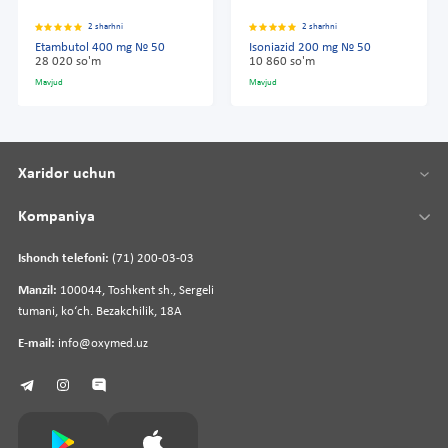
2 sharhni
2 sharhni
Etambutol 400 mg № 50
Isoniazid 200 mg № 50
28 020 so'm
10 860 so'm
Mavjud
Mavjud
Xaridor uchun
Kompaniya
Ishonch telefoni:
(71) 200-03-03
Manzil:
100044, Toshkent sh., Sergeli
tumani, koʻch. Bezakchilik, 18A
E-mail:
info@oxymed.uz