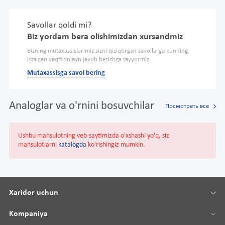
Savollar qoldi mi?
Biz yordam bera olishimizdan xursandmiz
Bizning mutaxassislarimiz sizni qiziqtirgan savollarga kunning
istalgan vaqti onlayn javob berishga tayyormiz.
Mutaxassisga savol bering
Analoglar va o'rnini bosuvchilar
Посмотреть все
Ushbu mahsulotning veb-saytimizda o'xshashi yo'q, siz
mahsulotlarni
katalogda
ko'rishingiz mumkin.
Xaridor uchun
Kompaniya