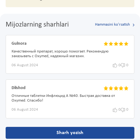
Mijozlarning sharhlari
Hammasini ko'rsatish
Gulnora
Качественный препарат, хорошо помогает. Рекомендую
заказывать с Oxymed, надежный магазин.
06 August 2024
0
0
Dilshod
Отличные таблетки Инфлюцид А №40. Быстрая доставка от
Oxymed. Спасибо!
06 August 2024
0
0
Sharh yozish