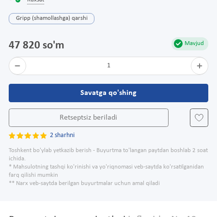
Ruxsat
Gripp (shamollashga) qarshi
47 820 so'm
Mavjud
1
Savatga qo'shing
Retseptsiz beriladi
2 sharhni
Toshkent bo'ylab yetkazib berish - Buyurtma to'langan paytdan boshlab 2 soat
ichida.
* Mahsulotning tashqi ko'rinishi va yo'riqnomasi veb-saytda ko'rsatilganidan
farq qilishi mumkin
** Narx veb-saytda berilgan buyurtmalar uchun amal qiladi