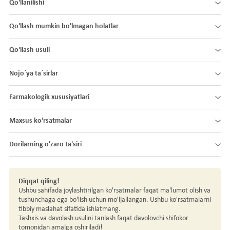
Qo'llanilishi
Qo'llash mumkin bo'lmagan holatlar
Qo'llash usuli
Nojo´ya ta´sirlar
Farmakologik xususiyatlari
Maxsus ko'rsatmalar
Dorilarning o'zaro ta'siri
Diqqat qiling!
Ushbu sahifada joylashtirilgan ko'rsatmalar faqat ma'lumot olish va
tushunchaga ega bo'lish uchun mo'ljallangan. Ushbu ko'rsatmalarni
tibbiy maslahat sifatida ishlatmang.
Tashxis va davolash usulini tanlash faqat davolovchi shifokor
tomonidan amalga oshiriladi!