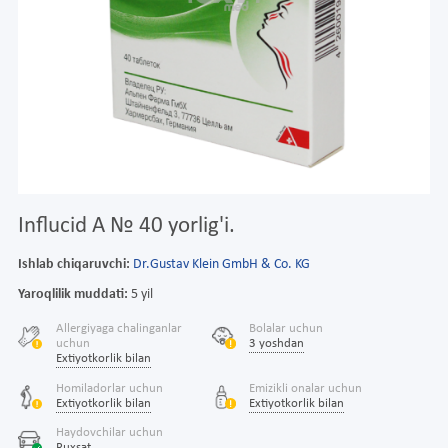
Influcid A № 40 yorlig'i.
Ishlab chiqaruvchi:
Dr.Gustav Klein GmbH & Co. KG
Yaroqlilik muddati:
5 yil
Allergiyaga chalinganlar
Bolalar uchun
uchun
3 yoshdan
Extiyotkorlik bilan
Homiladorlar uchun
Emizikli onalar uchun
Extiyotkorlik bilan
Extiyotkorlik bilan
Haydovchilar uchun