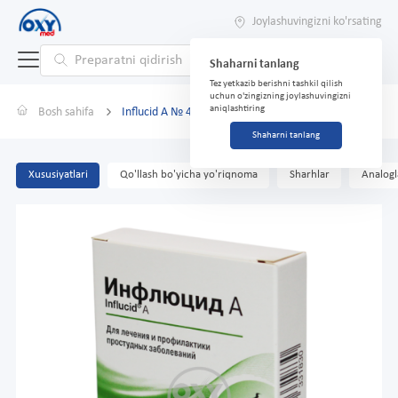
Joylashuvingizni ko'rsating
Shaharni tanlang
Tez yetkazib berishni tashkil qilish
uchun o'zingizning joylashuvingizni
aniqlashtiring
Bosh sahifa
Influcid A № 40 yorlig'i.
Shaharni tanlang
Xususiyatlari
Qo'llash bo'yicha yo'riqnoma
Sharhlar
Analogl