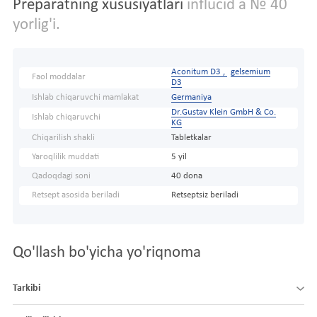
Preparatning xususiyatlari
influcid a № 40
yorlig'i.
Aconitum D3 ,
gelsemium
Faol moddalar
D3
Ishlab chiqaruvchi mamlakat
Germaniya
Dr.Gustav Klein GmbH & Co.
Ishlab chiqaruvchi
KG
Chiqarilish shakli
Tabletkalar
Yaroqlilik muddati
5 yil
Qadoqdagi soni
40 dona
Retsept asosida beriladi
Retseptsiz beriladi
Qo'llash bo'yicha yo'riqnoma
Tarkibi