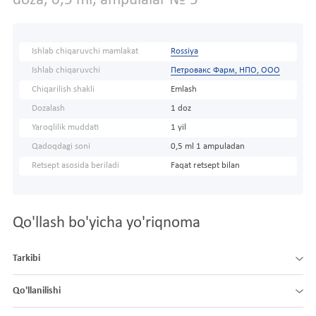
doza, 0,5 ml, ampulalar № 5
Ishlab chiqaruvchi mamlakat
Rossiya
Ishlab chiqaruvchi
Петровакс Фарм, НПО, ООО
Chiqarilish shakli
Emlash
Dozalash
1 doz
Yaroqlilik muddati
1 yil
Qadoqdagi soni
0,5 ml 1 ampuladan
Retsept asosida beriladi
Faqat retsept bilan
Qo'llash bo'yicha yo'riqnoma
Tarkibi
Qo'llanilishi