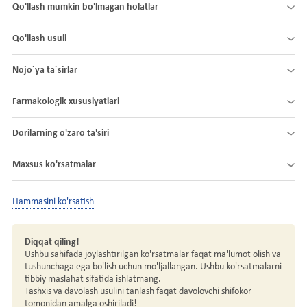
Qo'llash mumkin bo'lmagan holatlar
Qo'llash usuli
Nojo´ya ta´sirlar
Farmakologik xususiyatlari
Dorilarning o'zaro ta'siri
Maxsus ko'rsatmalar
Hammasini ko'rsatish
Diqqat qiling!
Ushbu sahifada joylashtirilgan ko'rsatmalar faqat ma'lumot olish va
tushunchaga ega bo'lish uchun mo'ljallangan. Ushbu ko'rsatmalarni
tibbiy maslahat sifatida ishlatmang.
Tashxis va davolash usulini tanlash faqat davolovchi shifokor
tomonidan amalga oshiriladi!