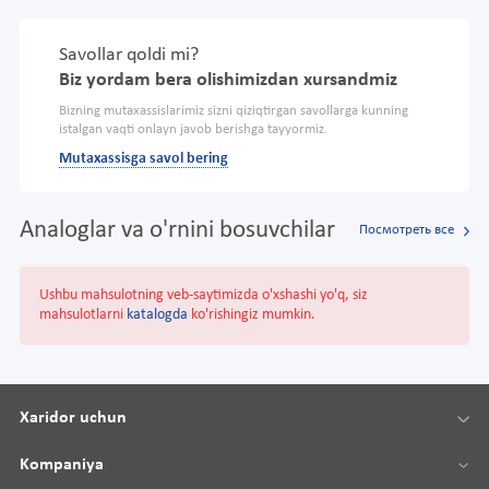
Savollar qoldi mi?
Biz yordam bera olishimizdan xursandmiz
Bizning mutaxassislarimiz sizni qiziqtirgan savollarga kunning
istalgan vaqti onlayn javob berishga tayyormiz.
Mutaxassisga savol bering
Analoglar va o'rnini bosuvchilar
Посмотреть все
Ushbu mahsulotning veb-saytimizda o'xshashi yo'q, siz
mahsulotlarni
katalogda
ko'rishingiz mumkin.
Xaridor uchun
Kompaniya