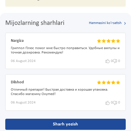
Mijozlarning sharhlari
Hammasini ko'rsatish
Nargiza
Гриппол Плюс помог мне быстро поправиться. Удобные ампулы и
точная дозировка. Рекомендую!
06 August 2024
0
0
Dilshod
Отличный препарат! Быстрая доставка и хорошая упаковка.
Спасибо магазину Oxymed!
06 August 2024
0
0
Sharh yozish