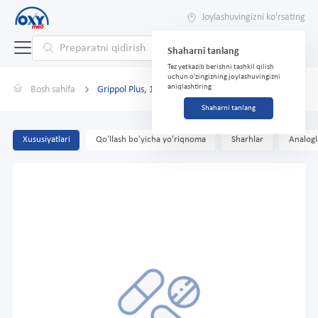
Joylashuvingizni ko'rsating
Shaharni tanlang
Tez yetkazib berishni tashkil qilish
uchun o'zingizning joylashuvingizni
aniqlashtiring
Bosh sahifa
Grippol Plus, 1 doza, 0,5 ml, ampulalar № 5
Shaharni tanlang
Xususiyatlari
Qo'llash bo'yicha yo'riqnoma
Sharhlar
Analogl