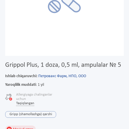
Grippol Plus, 1 doza, 0,5 ml, ampulalar № 5
Ishlab chiqaruvchi:
Петровакс Фарм, НПО, ООО
Yaroqlilik muddati:
1 yil
Allergiyaga chalinganlar
uchun
Taqiqlangan
Gripp (shamollashga) qarshi