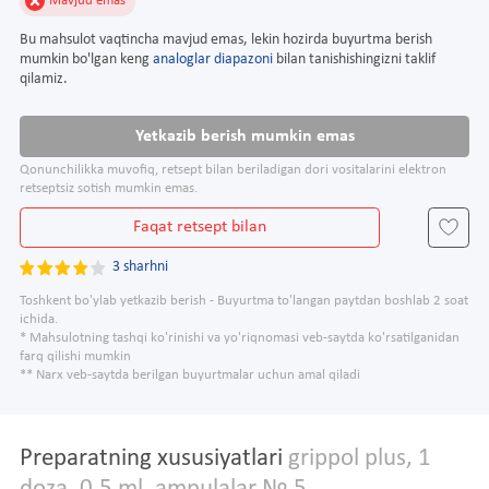
Mavjud emas
Bu mahsulot vaqtincha mavjud emas, lekin hozirda buyurtma berish
mumkin bo'lgan keng
analoglar diapazoni
bilan tanishishingizni taklif
qilamiz.
Yetkazib berish mumkin emas
Qonunchilikka muvofiq, retsept bilan beriladigan dori vositalarini elektron
retseptsiz sotish mumkin emas.
Faqat retsept bilan
3 sharhni
Toshkent bo'ylab yetkazib berish - Buyurtma to'langan paytdan boshlab 2 soat
ichida.
* Mahsulotning tashqi ko'rinishi va yo'riqnomasi veb-saytda ko'rsatilganidan
farq qilishi mumkin
** Narx veb-saytda berilgan buyurtmalar uchun amal qiladi
Preparatning xususiyatlari
grippol plus, 1