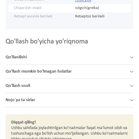
Chiqarilish shakli
isitgich(grelka)
Retsept asosida beriladi
Retseptsiz beriladi
Qo'llash bo'yicha yo'riqnoma
Qo'llanilishi
Qo'llash mumkin bo'lmagan holatlar
Qo'llash usuli
Nojo´ya ta´sirlar
Diqqat qiling!
Ushbu sahifada joylashtirilgan ko'rsatmalar faqat ma'lumot olish va
tushunchaga ega bo'lish uchun mo'ljallangan. Ushbu ko'rsatmalarni