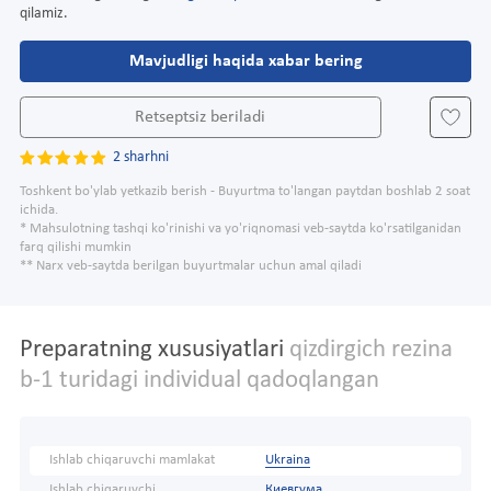
qilamiz.
Mavjudligi haqida xabar bering
Retseptsiz beriladi
2 sharhni
Toshkent bo'ylab yetkazib berish - Buyurtma to'langan paytdan boshlab 2 soat
ichida.
* Mahsulotning tashqi ko'rinishi va yo'riqnomasi veb-saytda ko'rsatilganidan
farq qilishi mumkin
** Narx veb-saytda berilgan buyurtmalar uchun amal qiladi
Preparatning xususiyatlari
qizdirgich rezina
b-1 turidagi individual qadoqlangan
Ishlab chiqaruvchi mamlakat
Ukraina
Ishlab chiqaruvchi
Киевгума