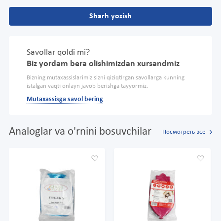
Sharh yozish
Savollar qoldi mi?
Biz yordam bera olishimizdan xursandmiz
Bizning mutaxassislarimiz sizni qiziqtirgan savollarga kunning
istalgan vaqti onlayn javob berishga tayyormiz.
Mutaxassisga savol bering
Analoglar va o'rnini bosuvchilar
Посмотреть все