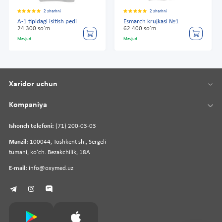
2 sharhni
2 sharhni
A-1 tipidagi isitish pedi
Esmarch krujkasi №1
24 300 so'm
62 400 so'm
Mavjud
Mavjud
Xaridor uchun
Kompaniya
Ishonch telefoni:
(71) 200-03-03
Manzil:
100044, Toshkent sh., Sergeli
tumani, koʻch. Bezakchilik, 18A
E-mail:
info@oxymed.uz