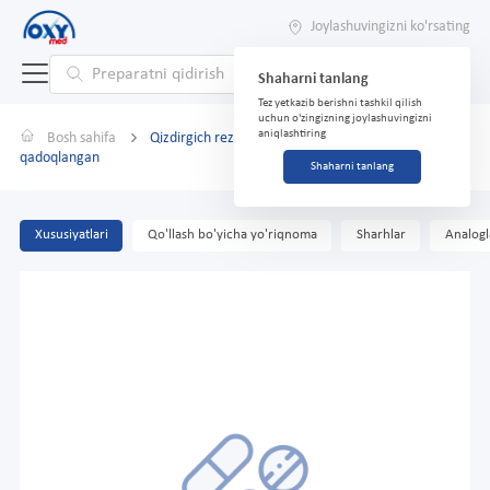
Joylashuvingizni ko'rsating
Shaharni tanlang
Tez yetkazib berishni tashkil qilish
uchun o'zingizning joylashuvingizni
aniqlashtiring
Bosh sahifa
Qizdirgich rezina B-1 turidagi individual
qadoqlangan
Shaharni tanlang
Xususiyatlari
Qo'llash bo'yicha yo'riqnoma
Sharhlar
Analogl