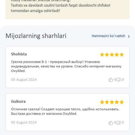
tibbiy maslahat sifatida ishlatmang.
Tashxis va davolash usulini tanlash faqat davolovchi shifokor
tomonidan amalga oshiriladi!
Mijozlarning sharhlari
Hammasini ko'rsatish
Shohista
Грелка резиновая Б-1 - прекрасный выбор! Упаковка
индивидуальная, качество на уровне. Спасибо интернет-магазину
OxyMed.
05 August 2024
0
0
Gulnora
Отличная грелка! Создает хорошее тепло, удобно использовать.
Быстрая доставка от магазина OxyMed.
05 August 2024
0
0