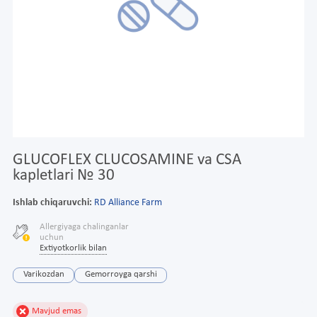
GLUCOFLEX CLUCOSAMINE va CSA
kapletlari № 30
Ishlab chiqaruvchi:
RD Alliance Farm
Allergiyaga chalinganlar
uchun
Extiyotkorlik bilan
Varikozdan
Gemorroyga qarshi
Mavjud emas