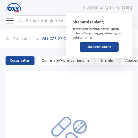
Joylashuvingizni ko'rsating
Shaharni tanlang
Tez yetkazib berishni tashkil qilish
uchun o'zingizning joylashuvingizni
aniqlashtiring
Bosh sahifa
GLUCOFLEX CLUCOSAMINE va CSA kapletlari № 30
Shaharni tanlang
Xususiyatlari
Qo'llash bo'yicha yo'riqnoma
Sharhlar
Analogl