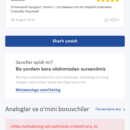
Отличный продукт, помог с суставами после первой упаковки.
Спасибо Oxymed!
06 August 2024
0
0
Sharh yozish
Savollar qoldi mi?
Biz yordam bera olishimizdan xursandmiz
Bizning mutaxassislarimiz sizni qiziqtirgan savollarga kunning
istalgan vaqti onlayn javob berishga tayyormiz.
Mutaxassisga savol bering
Analoglar va o'rnini bosuvchilar
Посмотреть все
Ushbu mahsulotning veb-saytimizda o'xshashi yo'q, siz