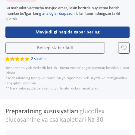
Bu mahsulot vaqtincha mavjud emas, lekin hozirda buyurtma berish
mumkin bo'lgan keng
analoglar diapazoni
bilan tanishishingizni taklif
qilamiz.
Mavjudligi haqida xabar bering
Retseptsiz beriladi
2 sharhni
Toshkent bo'ylab yetkazib berish - Buyurtma to'langan paytdan boshlab 2 soat
ichida.
* Mahsulotning tashqi ko'rinishi va yo'riqnomasi veb-saytda ko'rsatilganidan
farq qilishi mumkin
** Narx veb-saytda berilgan buyurtmalar uchun amal qiladi
Preparatning xususiyatlari
glucoflex
clucosamine va csa kapletlari № 30