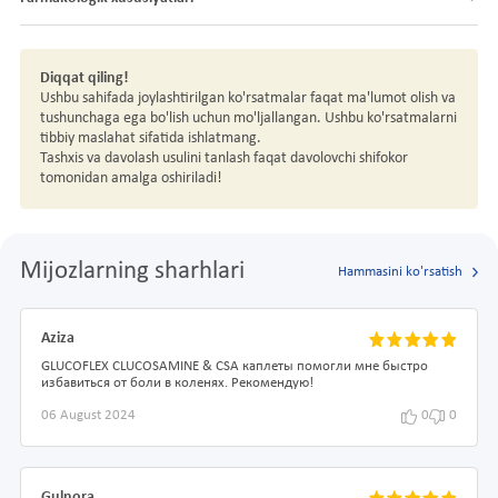
Diqqat qiling!
Ushbu sahifada joylashtirilgan ko'rsatmalar faqat ma'lumot olish va
tushunchaga ega bo'lish uchun mo'ljallangan. Ushbu ko'rsatmalarni
tibbiy maslahat sifatida ishlatmang.
Tashxis va davolash usulini tanlash faqat davolovchi shifokor
tomonidan amalga oshiriladi!
Mijozlarning sharhlari
Hammasini ko'rsatish
Aziza
GLUCOFLEX CLUCOSAMINE & CSA каплеты помогли мне быстро
избавиться от боли в коленях. Рекомендую!
06 August 2024
0
0
Gulnora