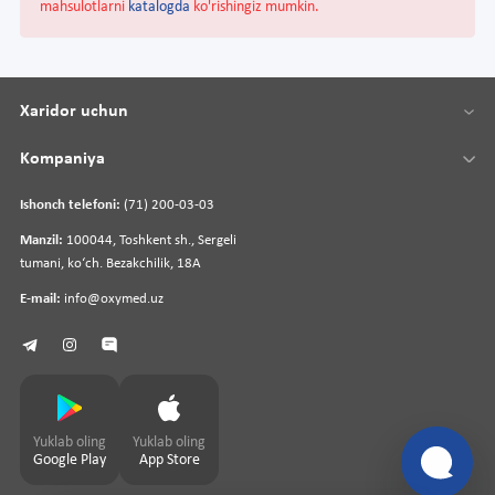
mahsulotlarni
katalogda
ko'rishingiz mumkin.
Xaridor uchun
Kompaniya
Ishonch telefoni:
(71) 200-03-03
Manzil:
100044, Toshkent sh., Sergeli
tumani, koʻch. Bezakchilik, 18A
E-mail:
info@oxymed.uz
Yuklab oling
Yuklab oling
Google Play
App Store