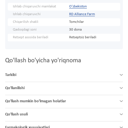
Ishlab chiqaruvchi mamlakat
O'zbekiston
Ishlab chiqaruvchi
RD Alliance Farm
Chiqarilish shakli
Tomchilar
Qadoqdagi soni
30 dona
Retsept asosida beriladi
Retseptsiz beriladi
Qo'llash bo'yicha yo'riqnoma
Tarkibi
Qo'llanilishi
Qo'llash mumkin bo'lmagan holatlar
Qo'llash usuli
Farmakologik xususiyatlari