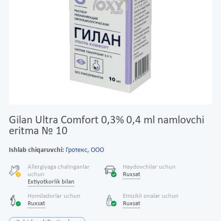
Gilan Ultra Comfort 0,3% 0,4 ml namlovchi
eritma № 10
Ishlab chiqaruvchi:
Гротекс, ООО
Allergiyaga chalinganlar
Haydovchilar uchun
uchun
Ruxsat
Extiyotkorlik bilan
Homiladorlar uchun
Emizikli onalar uchun
Ruxsat
Ruxsat