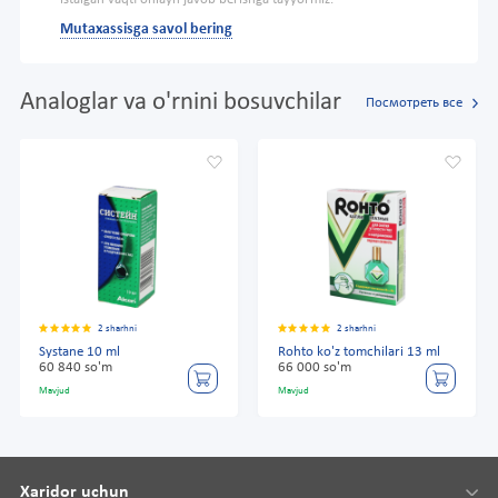
Mutaxassisga savol bering
Analoglar va o'rnini bosuvchilar
Посмотреть все
2 sharhni
2 sharhni
Systane 10 ml
Rohto ko'z tomchilari 13 ml
60 840 so'm
66 000 so'm
Mavjud
Mavjud
Xaridor uchun