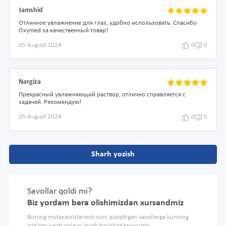
Jamshid
Отличное увлажнение для глаз, удобно использовать. Спасибо
Oxymed за качественный товар!
05 August 2024
0
0
Nargiza
Прекрасный увлажняющий раствор, отлично справляется с
задачей. Рекомендую!
05 August 2024
0
0
Sharh yozish
Savollar qoldi mi?
Biz yordam bera olishimizdan xursandmiz
Bizning mutaxassislarimiz sizni qiziqtirgan savollarga kunning
istalgan vaqti onlayn javob berishga tayyormiz.