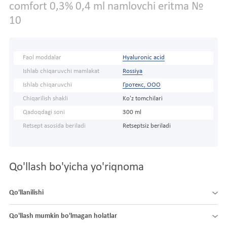
comfort 0,3% 0,4 ml namlovchi eritma №
10
Faol moddalar
Hyaluronic acid
Ishlab chiqaruvchi mamlakat
Rossiya
Ishlab chiqaruvchi
Гротекс, ООО
Chiqarilish shakli
Ko'z tomchilari
Qadoqdagi soni
300 ml
Retsept asosida beriladi
Retseptsiz beriladi
Qo'llash bo'yicha yo'riqnoma
Qo'llanilishi
Qo'llash mumkin bo'lmagan holatlar