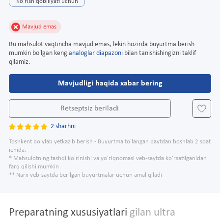
Ko'rish qobiliyati uchun
Mavjud emas
Bu mahsulot vaqtincha mavjud emas, lekin hozirda buyurtma berish
mumkin bo'lgan keng
analoglar diapazoni
bilan tanishishingizni taklif
qilamiz.
Mavjudligi haqida xabar bering
Retseptsiz beriladi
2 sharhni
Toshkent bo'ylab yetkazib berish - Buyurtma to'langan paytdan boshlab 2 soat
ichida.
* Mahsulotning tashqi ko'rinishi va yo'riqnomasi veb-saytda ko'rsatilganidan
farq qilishi mumkin
** Narx veb-saytda berilgan buyurtmalar uchun amal qiladi
Preparatning xususiyatlari
gilan ultra