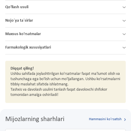
Qo'llash usuli
Nojo´ya ta´sirlar
Maxsus ko'rsatmalar
Farmakologik xususiyatlari
Diqqat qiling!
Ushbu sahifada joylashtirilgan ko'rsatmalar faqat ma'lumot olish va
tushunchaga ega bo'lish uchun mo'ljallangan. Ushbu ko'rsatmalarni
tibbiy maslahat sifatida ishlatmang.
Tashxis va davolash usulini tanlash faqat davolovchi shifokor
tomonidan amalga oshiriladi!
Mijozlarning sharhlari
Hammasini ko'rsatish