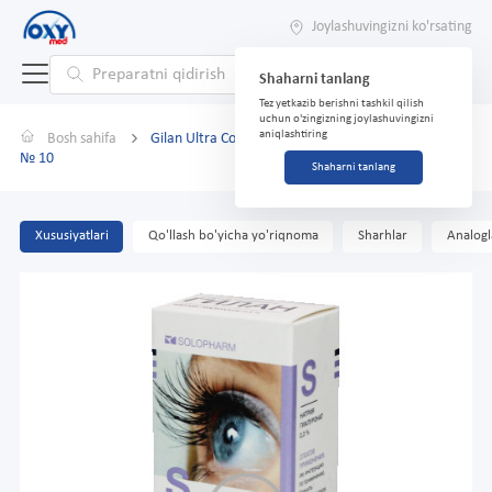
Joylashuvingizni ko'rsating
Shaharni tanlang
Tez yetkazib berishni tashkil qilish
uchun o'zingizning joylashuvingizni
aniqlashtiring
Bosh sahifa
Gilan Ultra Comfort 0,3% 0,4 ml namlovchi eritma
№ 10
Shaharni tanlang
Xususiyatlari
Qo'llash bo'yicha yo'riqnoma
Sharhlar
Analogl