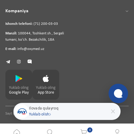
Kompaniya
Ishonch telefoni:
(71) 200-03-03
Manzil:
100044, Toshkent sh., Sergeli
tumani, koʻch. Bezakchilik, 18A
E-mail:
info@oxymed.uz
Yuklab oling
Yuklab oling
Google Play
App Store
Ilovada qulayroq
Sayt yaratuvchi
pharmit.uz
Yuklab olish
0