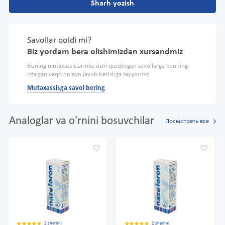
Sharh yozish
Savollar qoldi mi?
Biz yordam bera olishimizdan xursandmiz
Bizning mutaxassislarimiz sizni qiziqtirgan savollarga kunning
istalgan vaqti onlayn javob berishga tayyormiz.
Mutaxassisga savol bering
Analoglar va o'rnini bosuvchilar
Посмотреть все
2 sharhni
2 sharhni