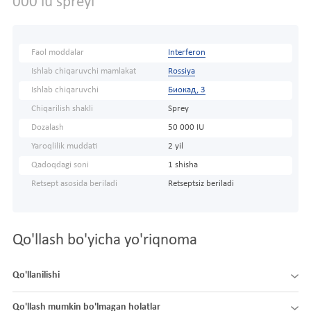
000 iu spreyi
Faol moddalar
Interferon
Ishlab chiqaruvchi mamlakat
Rossiya
Ishlab chiqaruvchi
Биокад, 3
Chiqarilish shakli
Sprey
Dozalash
50 000 IU
Yaroqlilik muddati
2 yil
Qadoqdagi soni
1 shisha
Retsept asosida beriladi
Retseptsiz beriladi
Qo'llash bo'yicha yo'riqnoma
Qo'llanilishi
Qo'llash mumkin bo'lmagan holatlar