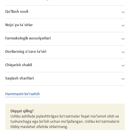
Qo'llash usuli
Nojo´ya ta´sirlar
Farmakologik xususiyatlari
Dorilarning o'zaro ta'siri
Chiqarish shakli
Saqlash shartlari
Hammasini ko'rsatish
Diqqat qiling!
Ushbu sahifada joylashtirilgan ko'rsatmalar faqat ma'lumot olish va
tushunchaga ega bo'lish uchun mo'ljallangan. Ushbu ko'rsatmalarni
tibbiy maslahat sifatida ishlatmang.