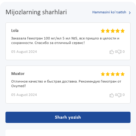
Mijozlarning sharhlari
Hammasini ko'rsatish
Lola
Заказала Гемотран 100 мг/мл 5 мл №5, все пришло в целости и
сохранности. Спасибо за отличный сервис!
05 August 2024
0
0
Muxtor
Отличное качество и быстрая доставка. Рекомендую Гемотран от
Oxymed!
05 August 2024
0
0
Sharh yozish