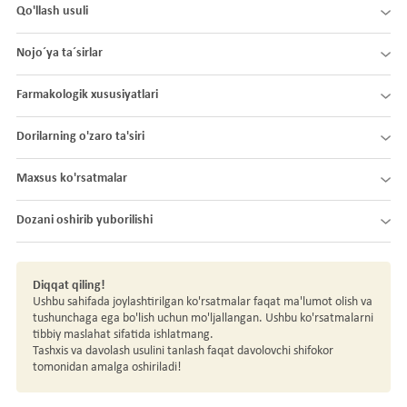
Qo'llash usuli
Nojo´ya ta´sirlar
Farmakologik xususiyatlari
Dorilarning o'zaro ta'siri
Maxsus ko'rsatmalar
Dozani oshirib yuborilishi
Diqqat qiling!
Ushbu sahifada joylashtirilgan ko'rsatmalar faqat ma'lumot olish va
tushunchaga ega bo'lish uchun mo'ljallangan. Ushbu ko'rsatmalarni
tibbiy maslahat sifatida ishlatmang.
Tashxis va davolash usulini tanlash faqat davolovchi shifokor
tomonidan amalga oshiriladi!