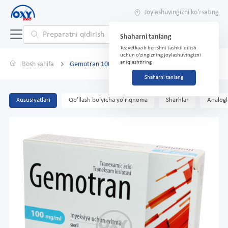
Joylashuvingizni ko'rsating
Shaharni tanlang
Tez yetkazib berishni tashkil qilish
uchun o'zingizning joylashuvingizni
aniqlashtiring
Bosh sahifa
Gemotran 100 mg/ml 5 ml № 5
Shaharni tanlang
Xususiyatlari
Qo'llash bo'yicha yo'riqnoma
Sharhlar
Analogl