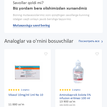
Savollar qoldi mi?
Biz yordam bera olishimizdan xursandmiz
Bizning mutaxassislarimiz sizni qiziqtirgan savollarga kunning
istalgan vaqti onlayn javob berishga tayyormiz.
Mutaxassisga savol bering
Analoglar va o'rnini bosuvchilar
Посмотреть все
2 sharhni
2 sharhni
Vikasol 10mg/ml 1ml No 10
Aminokaproik kislota 5%
infuzion eritmasi 100 ml
13 900 so'm
11 880 so'm
16 500 so'm