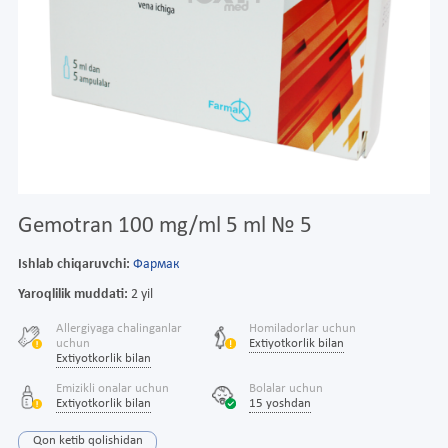
Gemotran 100 mg/ml 5 ml № 5
Ishlab chiqaruvchi:
Фармак
Yaroqlilik muddati:
2 yil
Allergiyaga chalinganlar
Homiladorlar uchun
uchun
Extiyotkorlik bilan
Extiyotkorlik bilan
Emizikli onalar uchun
Bolalar uchun
Extiyotkorlik bilan
15 yoshdan
Qon ketib qolishidan