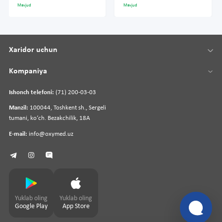
Mavjud
Mavjud
Xaridor uchun
Kompaniya
Ishonch telefoni:
(71) 200-03-03
Manzil:
100044, Toshkent sh., Sergeli
tumani, koʻch. Bezakchilik, 18A
E-mail:
info@oxymed.uz
Yuklab oling
Yuklab oling
Google Play
App Store