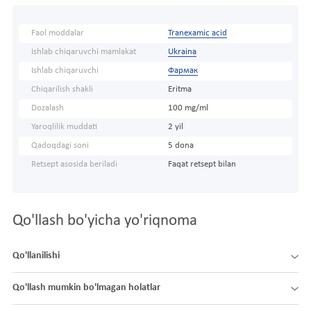
Faol moddalar
Tranexamic acid
Ishlab chiqaruvchi mamlakat
Ukraina
Ishlab chiqaruvchi
Фармак
Chiqarilish shakli
Eritma
Dozalash
100 mg/ml
Yaroqlilik muddati
2 yil
Qadoqdagi soni
5 dona
Retsept asosida beriladi
Faqat retsept bilan
Qo'llash bo'yicha yo'riqnoma
Qo'llanilishi
Qo'llash mumkin bo'lmagan holatlar