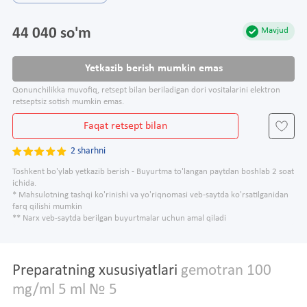
44 040 so'm
Mavjud
Yetkazib berish mumkin emas
Qonunchilikka muvofiq, retsept bilan beriladigan dori vositalarini elektron
retseptsiz sotish mumkin emas.
Faqat retsept bilan
2 sharhni
Toshkent bo'ylab yetkazib berish - Buyurtma to'langan paytdan boshlab 2 soat
ichida.
* Mahsulotning tashqi ko'rinishi va yo'riqnomasi veb-saytda ko'rsatilganidan
farq qilishi mumkin
** Narx veb-saytda berilgan buyurtmalar uchun amal qiladi
Preparatning xususiyatlari
gemotran 100
mg/ml 5 ml № 5