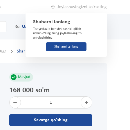
a
Joylashuvingizni ko'rsating
Shaharni tanlang
0
Savat
Ru
Uz
(71) 200-03-03
Tez yetkazib berishni tashkil qilish
uchun o'zingizning joylashuvingizni
aniqlashtiring
Shaharni tanlang
50мл
Sharhlar
Mavjud
168 000 so'm
1
Savatga qo'shing