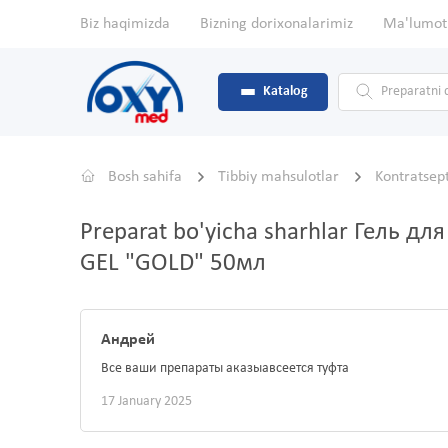
Biz haqimizda
Bizning dorixonalarimiz
Ma'lumot
Katalog
Bosh sahifa
Tibbiy mahsulotlar
Kontratsept
Preparat bo'yicha sharhlar Гель дл
GEL "GOLD" 50мл
Андрей
Все ваши препараты аказыавсеется туфта
17 January 2025