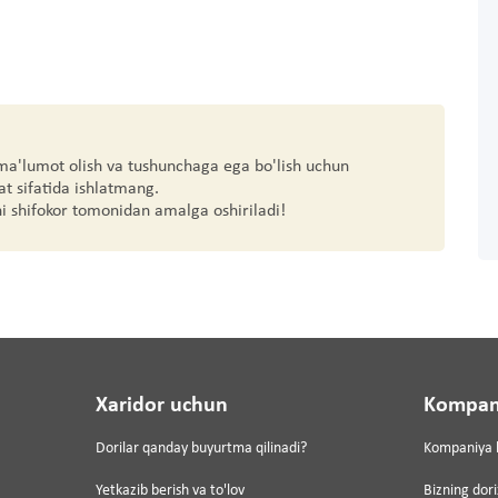
 ma'lumot olish va tushunchaga ega bo'lish uchun
at sifatida ishlatmang.
hi shifokor tomonidan amalga oshiriladi!
Xaridor uchun
Kompan
Dorilar qanday buyurtma qilinadi?
Kompaniya 
Yetkazib berish va to'lov
Bizning dor