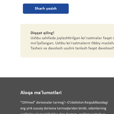
Sharh yozish
Diqqat qiling!
Ushbu sahifada joylashtirilgan ko'rsatmalar faqat
mo'ljallangan. Ushbu ko'rsatmalarni tibbiy maslah
Tashxis va davolash usulini tanlash faqat davolovc
Aloqa ma'lumotlari
"OXYmed" dorixonalar tarmog'i -O'zbekiston Respublikasidagi
eng yirik xususiy dorixona tarmoqlaridan biridir, odamlarning