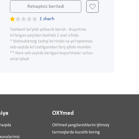
Retseptsiz beriladi
1 sharh
Toshkent bo'ylab yetkazib berish - Buyurtma
to'langan paytdan boshlab 2 soat ichida.
* Mahsulotning tashqi ko'rinishi va yo'riqnomasi
veb-saytda ko'rsatilganidan farq qilishi mumkin
** Narx veb-saytda berilgan buyurtmalar uchun
amal qiladi
iya
OXYmed
haqida
OXYmed yangilanishlarini ijtimoiy
tarmoqlarda kuzatib boring
ixonalarimiz