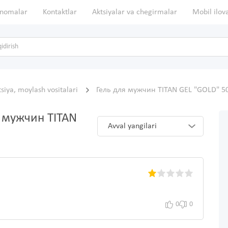
nomalar
Kontaktlar
Aktsiyalar va chegirmalar
Mobil ilov
siya, moylash vositalari
Гель для мужчин TITAN GEL "GOLD" 
я мужчин TITAN
Avval yangilari
0
0