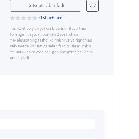
Retseptsiz beriladi
0 sharhlarni
Toshkent bo'ylab yetkazib berish - Buyurtma
to'langan paytdan boshlab 2 soat ichida.
* Mahsulotning tashqi ko'rinishi va yo'riqnomasi
veb-saytda ko'rsatilganidan farq qilishi mumkin
** Narx veb-saytda berilgan buyurtmalar uchun
amal qiladi