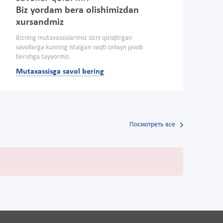
Biz yordam bera olishimizdan
xursandmiz
Bizning mutaxassislarimiz sizni qiziqtirgan
savollarga kunning istalgan vaqti onlayn javob
berishga tayyormiz.
Mutaxassisga savol bering
Посмотреть все