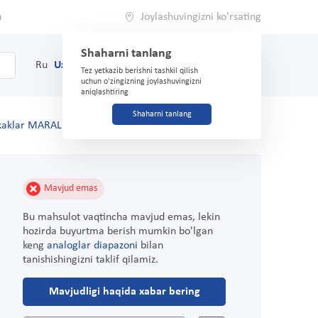
a
Joylashuvingizni ko'rsating
Shaharni tanlang
0
Savat
Ru
Uz
(71) 200-03-03
Tez yetkazib berishni tashkil qilish
uchun o'zingizning joylashuvingizni
aniqlashtiring
Shaharni tanlang
kaklar MARAL GEL 50 ml
Mavjud emas
Bu mahsulot vaqtincha mavjud emas, lekin
hozirda buyurtma berish mumkin bo'lgan
keng
analoglar diapazoni
bilan
tanishishingizni taklif qilamiz.
Mavjudligi haqida xabar bering