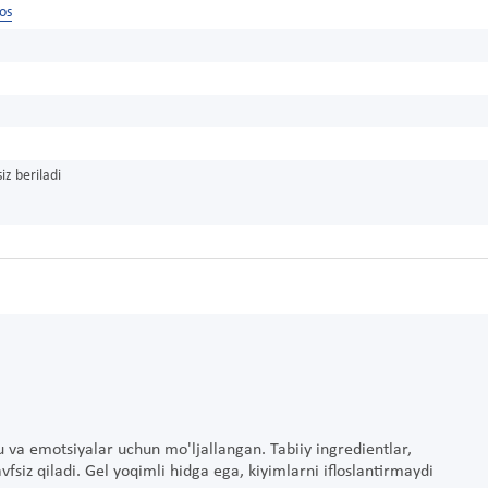
os
iz beriladi
'u va emotsiyalar uchun mo'ljallangan. Tabiiy ingredientlar,
siz qiladi. Gel yoqimli hidga ega, kiyimlarni ifloslantirmaydi