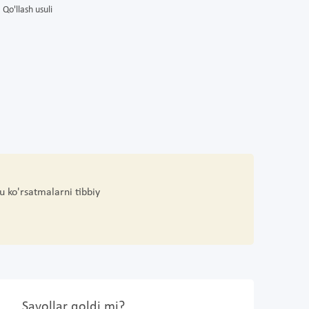
Qo'llash usuli
u ko'rsatmalarni tibbiy
Savollar qoldi mi?