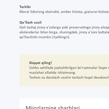
Tarkibi
Maral ildizining ekstrakti, amber kislota, gialuron kislota
Qo'llash usuli
Geli tashqi jinsiy a'zolarga yoki prezervativga jinsiy al
ekstenderlar bilan birga, shuningdek, jinsiy a'zoni katt
qo'llanilishi mumkin («jelking»).
Diqqat qiling!
Ushbu sahifada joylashtirilgan ko'rsatmalar faqat
maslahat sifatida ishlatmang.
Tashxis va davolash usulini tanlash faqat davolovc
Mijozlarning sharhlari