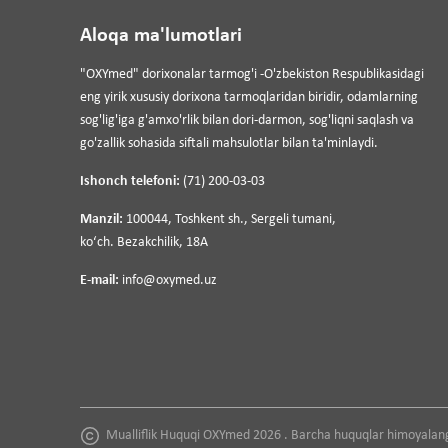
Aloqa ma'lumotlari
"OXYmed" dorixonalar tarmog'i -O'zbekiston Respublikasidagi
eng yirik xususiy dorixona tarmoqlaridan biridir, odamlarning
sog'lig'iga g'amxo'rlik bilan dori-darmon, sog'liqni saqlash va
go'zallik sohasida siftali mahsulotlar bilan ta'minlaydi.
Ishonch telefoni:
(71) 200-03-03
Manzil:
100044, Toshkent sh., Sergeli tumani,
koʻch. Bezakchilik, 18A
E-mail:
info@oxymed.uz
Mualliflik Huquqi OXYmed 2026 . Barcha huquqlar himoyalan