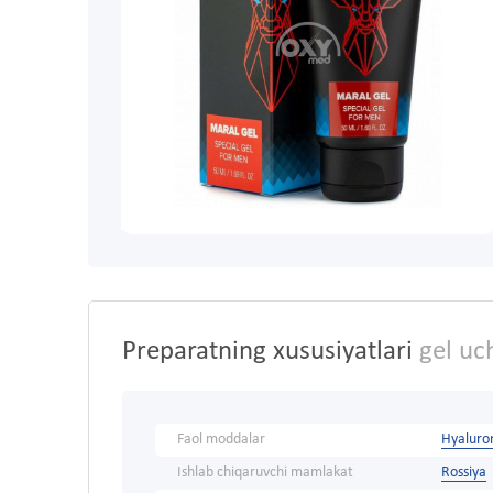
Preparatning xususiyatlari
gel uc
Faol moddalar
Hyaluron
Ishlab chiqaruvchi mamlakat
Rossiya