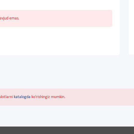
mavjud emas.
ulotlarni
katalogda
ko'rishingiz mumkin.