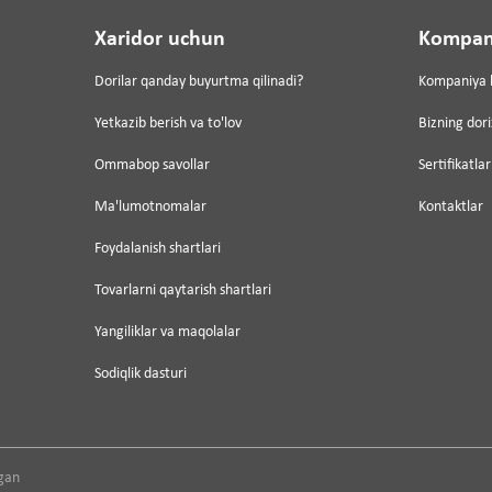
Xaridor uchun
Kompan
Dorilar qanday buyurtma qilinadi?
Kompaniya 
Yetkazib berish va to'lov
Bizning dor
Ommabop savollar
Sertifikatlar
Ma'lumotnomalar
Kontaktlar
Foydalanish shartlari
Tovarlarni qaytarish shartlari
Yangiliklar va maqolalar
Sodiqlik dasturi
gan