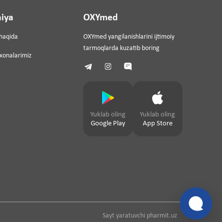
iya
OXYmed
haqida
OXYmed yangilanishlarini ijtimoiy
tarmoqlarda kuzatib boring
ixonalarimiz
Yuklab oling
Yuklab oling
Google Play
App Store
Sayt yaratuvchi
pharmit.uz