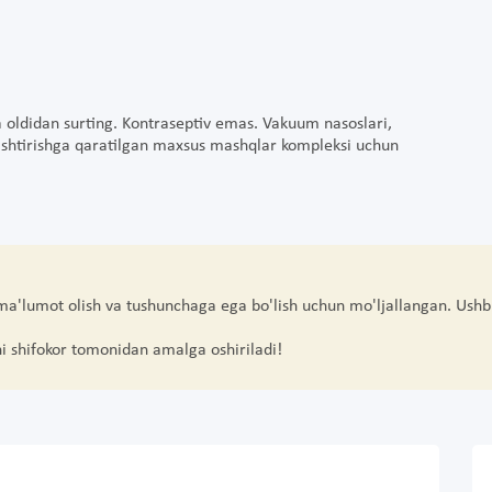
oqa oldidan surting. Kontraseptiv emas. Vakuum nasoslari,
alashtirishga qaratilgan maxsus mashqlar kompleksi uchun
 ma'lumot olish va tushunchaga ega bo'lish uchun mo'ljallangan. Ushb
hi shifokor tomonidan amalga oshiriladi!