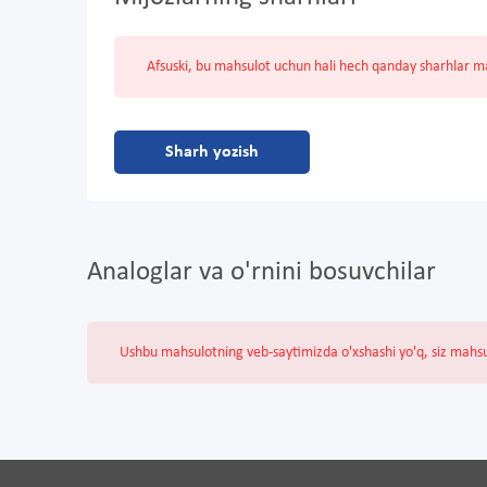
Afsuski, bu mahsulot uchun hali hech qanday sharhlar 
Sharh yozish
Analoglar va o'rnini bosuvchilar
Ushbu mahsulotning veb-saytimizda o'xshashi yo'q, siz mahs