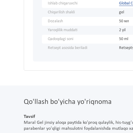
Ishlab chiqaruvchi
Global C
Chiqarilish shakli
gel
Dozalash
50 мл
Yaroqlilik muddati
2 yil
Qadoqdagi soni
50 ml
Retsept asosida beriladi
Retsepts
Qo'llash bo'yicha yo'riqnoma
Tavsif
Maral Gel jinsiy aloqa paytida ko'proq qulaylik, his-tuyg
parabenlar yo'qligi mahsulotni foydalanishda mutlaqo xavf