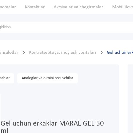
nomalar
Kontaktlar
Aktsiyalar va chegirmalar
Mobil ilov
ahsulotlar
Kontratseptsiya, moylash vositalari
Gel uchun er
arhlar
Analoglar va o'rnini bosuvchilar
Gel uchun erkaklar MARAL GEL 50
ml