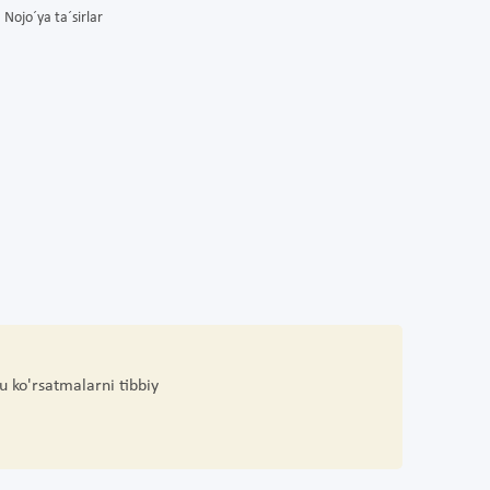
Nojo´ya ta´sirlar
u ko'rsatmalarni tibbiy