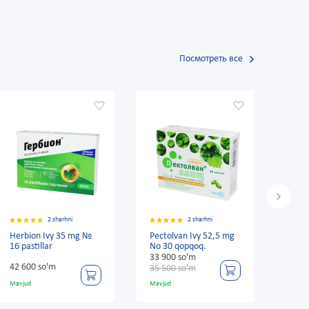
Посмотреть все
2 sharhni
2 sharhni
 mg №
Pectolvan Ivy 52,5 mg
Linkas pastilka apelsin
No 30 qopqoq.
bilan №16
33 900 so'm
14 100 so'm
35 500 so'm
Mavjud
Mavjud