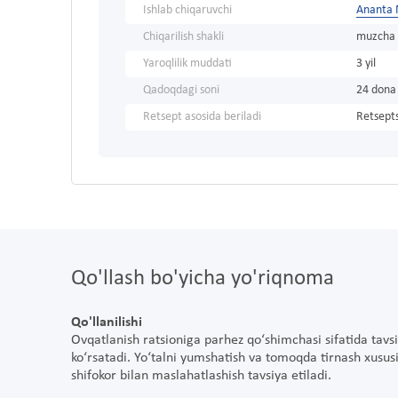
Ishlab chiqaruvchi
Ananta 
Chiqarilish shakli
muzcha s
Yaroqlilik muddati
3 yil
Qadoqdagi soni
24 dona
Retsept asosida beriladi
Retsepts
Qo'llash bo'yicha yo'riqnoma
Qo'llanilishi
Ovqatlanish ratsioniga parhez qo‘shimchasi sifatida tavsiya
ko‘rsatadi. Yo‘talni yumshatish va tomoqda tirnash xusus
shifokor bilan maslahatlashish tavsiya etiladi.