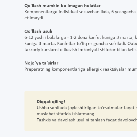
Qo'llash mumkin bo'lmagan holatlar
Komponentlarga individual sezuvchanlikda, 6 yoshgacha b
etilmaydi.
Qo'llash usuli
6-12 yoshli bolalarga - 1-2 dona konfet kuniga 3 marta, 
kuniga 3 marta. Konfetlar to‘liq eriguncha so‘riladi. Qab
takroriy kurslarni o‘tkazish imkoniyati shifokor bilan kelis
Nojo´ya ta´sirlar
Preparatning komponentlariga allergik reaktsiyalar mum
Diqqat qiling!
Ushbu sahifada joylashtirilgan ko'rsatmalar faqat
maslahat sifatida ishlatmang.
Tashxis va davolash usulini tanlash faqat davolovc