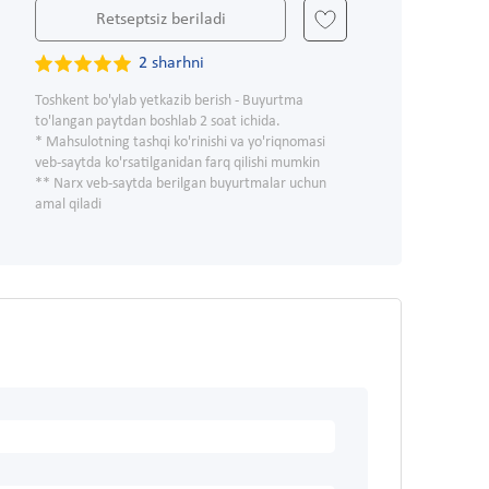
Retseptsiz beriladi
2 sharhni
Toshkent bo'ylab yetkazib berish - Buyurtma
to'langan paytdan boshlab 2 soat ichida.
* Mahsulotning tashqi ko'rinishi va yo'riqnomasi
veb-saytda ko'rsatilganidan farq qilishi mumkin
** Narx veb-saytda berilgan buyurtmalar uchun
amal qiladi