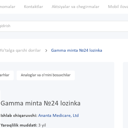
nomalar
Kontaktlar
Aktsiyalar va chegirmalar
Mobil ilov
Yo'talga qarshi dorilar
Gamma minta №24 lozinka
arhlar
Analoglar va o'rnini bosuvchilar
Gamma minta №24 lozinka
Ishlab chiqaruvchi:
Ananta Medicare, Ltd
Yaroqlilik muddati:
3 yil