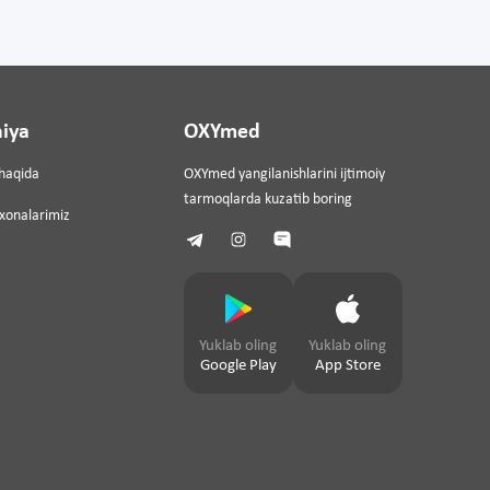
iya
OXYmed
haqida
OXYmed yangilanishlarini ijtimoiy
tarmoqlarda kuzatib boring
ixonalarimiz
Yuklab oling
Yuklab oling
Google Play
App Store