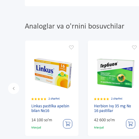
Analoglar va o'rnini bosuvchilar
2 sharhni
2 sharhni
inkas pastilka apelsin
Herbion Ivy 35 mg №
Pectolva
ilan №16
16 pastillar
No 30 q
33 900 s
4 100 so'm
42 600 so'm
35 500 s
avjud
Mavjud
Mavjud