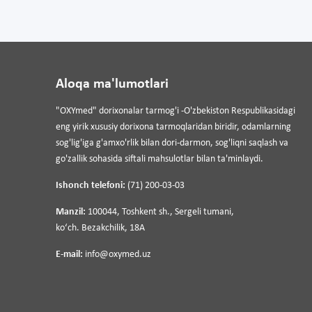
Aloqa ma'lumotlari
"OXYmed" dorixonalar tarmog'i -O'zbekiston Respublikasidagi
eng yirik xususiy dorixona tarmoqlaridan biridir, odamlarning
sog'lig'iga g'amxo'rlik bilan dori-darmon, sog'liqni saqlash va
go'zallik sohasida siftali mahsulotlar bilan ta'minlaydi.
Ishonch telefoni:
(71) 200-03-03
Manzil:
100044, Toshkent sh., Sergeli tumani,
koʻch. Bezakchilik, 18A
E-mail:
info@oxymed.uz