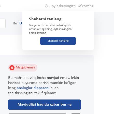
a
Joylashuvingizni ko'rsating
Shaharni tanlang
0
Savat
Ru
Uz
(71) 200-03-03
Tez yetkazib berishni tashkil qilish
uchun o'zingizning joylashuvingizni
aniqlashtiring
Shaharni tanlang
Mavjud emas
Bu mahsulot vaqtincha mavjud emas, lekin
hozirda buyurtma berish mumkin bo'lgan
keng
analoglar diapazoni
bilan
tanishishingizni taklif qilamiz.
Mavjudligi haqida xabar bering