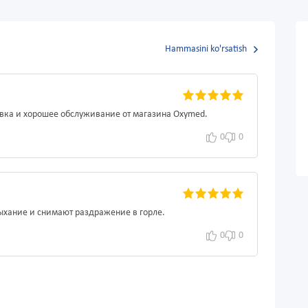
Hammasini ko'rsatish
авка и хорошее обслуживание от магазина Oxymed.
0
0
ыхание и снимают раздражение в горле.
0
0