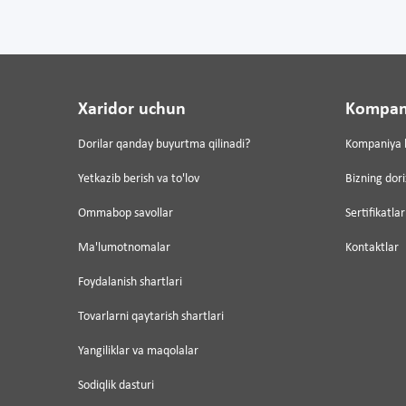
Xaridor uchun
Kompan
Dorilar qanday buyurtma qilinadi?
Kompaniya 
Yetkazib berish va to'lov
Bizning dor
Ommabop savollar
Sertifikatlar
Ma'lumotnomalar
Kontaktlar
Foydalanish shartlari
Tovarlarni qaytarish shartlari
Yangiliklar va maqolalar
Sodiqlik dasturi