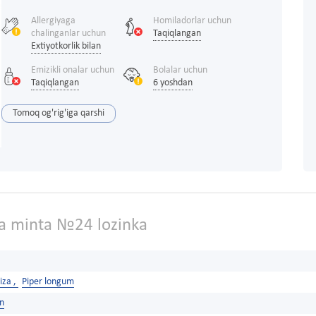
Allergiyaga
Homiladorlar uchun
chalinganlar uchun
Taqiqlangan
Extiyotkorlik bilan
Emizikli onalar uchun
Bolalar uchun
Taqiqlangan
6 yoshdan
Tomoq og'rig'iga qarshi
 minta №24 lozinka
iza ,
Piper longum
on