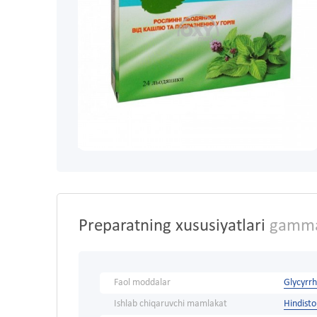
Preparatning xususiyatlari
gamma
Faol moddalar
Glycyrrh
Ishlab chiqaruvchi mamlakat
Hindist