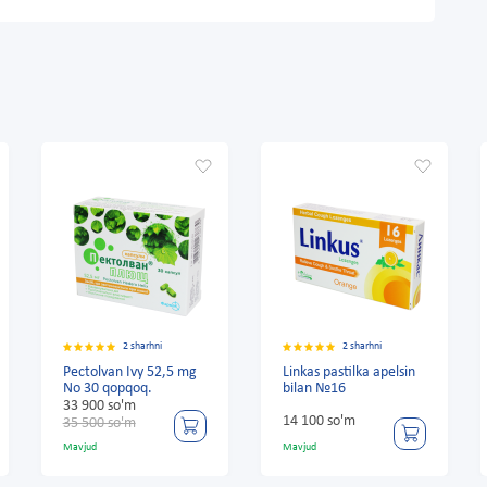
2 sharhni
2 sharhni
2 sharhni
n Ivy 52,5 mg
Linkas pastilka apelsin
Herbion Ivy 35
opqoq.
bilan №16
16 pastillar
o'm
14 100 so'm
42 600 so'm
o'm
Mavjud
Mavjud