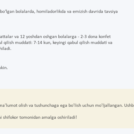
o‘lgan bolalarda, homiladorlikda va emizish davrida tavsiya
kattalar va 12 yoshdan oshgan bolalarga - 2-3 dona konfet
ul qilish muddati: 7-14 kun, keyingi qabul qilish muddati va
hiladi.
kin.
 ma'lumot olish va tushunchaga ega bo'lish uchun mo'ljallangan. Ushb
hi shifokor tomonidan amalga oshiriladi!