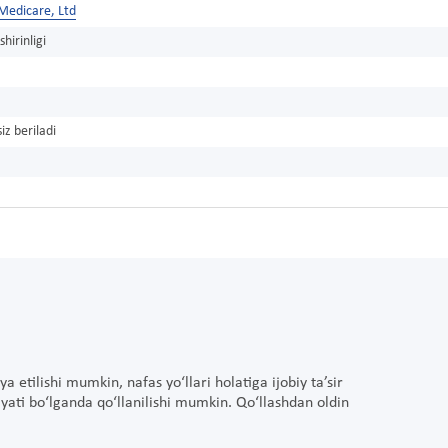
Medicare, Ltd
hirinligi
iz beriladi
 etilishi mumkin, nafas yo‘llari holatiga ijobiy ta’sir
iyati bo‘lganda qo‘llanilishi mumkin. Qo‘llashdan oldin