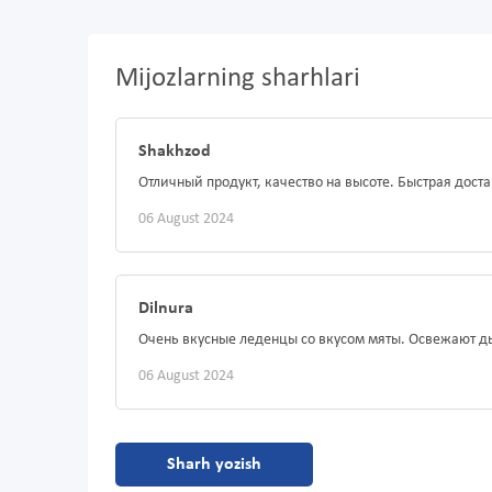
Mijozlarning sharhlari
Shakhzod
Отличный продукт, качество на высоте. Быстрая дост
06 August 2024
Dilnura
Очень вкусные леденцы со вкусом мяты. Освежают д
06 August 2024
Sharh yozish