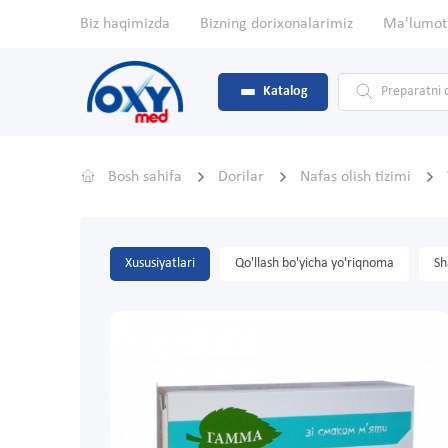
Biz haqimizda
Bizning dorixonalarimiz
Ma'lumot
Katalog
Bosh sahifa
Dorilar
Nafas olish tizimi
Xususiyatlari
Qo'llash bo'yicha yo'riqnoma
Sh