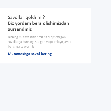
Savollar qoldi mi?
Biz yordam bera olishimizdan
xursandmiz
Bizning mutaxassislarimiz sizni qiziqtirgan
savollarga kunning istalgan vaqti onlayn javob
berishga tayyormiz.
Mutaxassisga savol bering