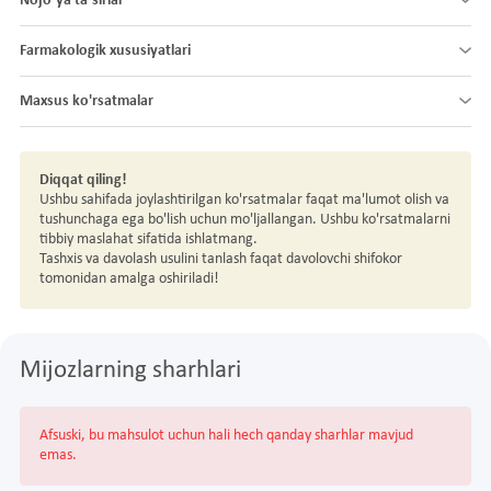
Nojo´ya ta´sirlar
Farmakologik xususiyatlari
Maxsus ko'rsatmalar
Diqqat qiling!
Ushbu sahifada joylashtirilgan ko'rsatmalar faqat ma'lumot olish va
tushunchaga ega bo'lish uchun mo'ljallangan. Ushbu ko'rsatmalarni
tibbiy maslahat sifatida ishlatmang.
Tashxis va davolash usulini tanlash faqat davolovchi shifokor
tomonidan amalga oshiriladi!
Mijozlarning sharhlari
Afsuski, bu mahsulot uchun hali hech qanday sharhlar mavjud
emas.