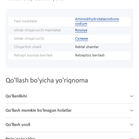
Aminodihydrotalazindione
Faol moddalar
sodium
Ishlab chiqaruvchi mamlakat
Rossiya
Ishlab chiqaruvchi
Сэлвим
Chiqarilish shakli
Rektal shamlar
Retsept asosida beriladi
Retseptsiz beriladi
Qo'llash bo'yicha yo'riqnoma
Qo'llanilishi
Qo'llash mumkin bo'lmagan holatlar
Qo'llash usuli