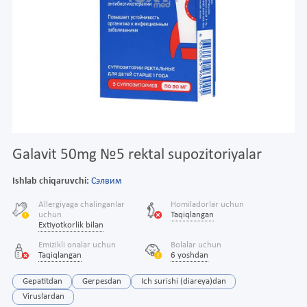
Galavit 50mg №5 rektal supozitoriyalar
Ishlab chiqaruvchi:
Сэлвим
Allergiyaga chalinganlar
Homiladorlar uchun
uchun
Taqiqlangan
Extiyotkorlik bilan
Emizikli onalar uchun
Bolalar uchun
Taqiqlangan
6 yoshdan
Gepatitdan
Gerpesdan
Ich surishi (diareya)dan
Viruslardan