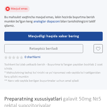
Mavjud emas
Bu mahsulot vaqtincha mavjud emas, lekin hozirda buyurtma berish
mumkin bo'lgan keng
analoglar diapazoni
bilan tanishishingizni taklif
qilamiz.
Mavjudligi haqida xabar bering
Retseptsiz beriladi
0 sharhlarni
Toshkent bo'ylab yetkazib berish - Buyurtma to'langan paytdan boshlab 2 soat
ichida.
* Mahsulotning tashqi ko'rinishi va yo'riqnomasi veb-saytda ko'rsatilganidan
farq qilishi mumkin
** Narx veb-saytda berilgan buyurtmalar uchun amal qiladi
Preparatning xususiyatlari
galavit 50mg №5
rektal supozitoriyalar