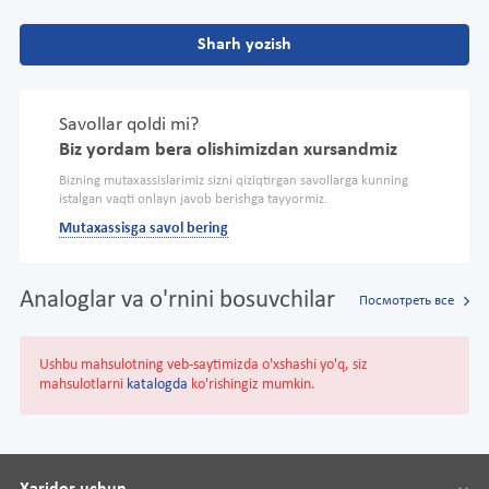
Sharh yozish
Savollar qoldi mi?
Biz yordam bera olishimizdan xursandmiz
Bizning mutaxassislarimiz sizni qiziqtirgan savollarga kunning
istalgan vaqti onlayn javob berishga tayyormiz.
Mutaxassisga savol bering
Analoglar va o'rnini bosuvchilar
Посмотреть все
Ushbu mahsulotning veb-saytimizda o'xshashi yo'q, siz
mahsulotlarni
katalogda
ko'rishingiz mumkin.
Xaridor uchun