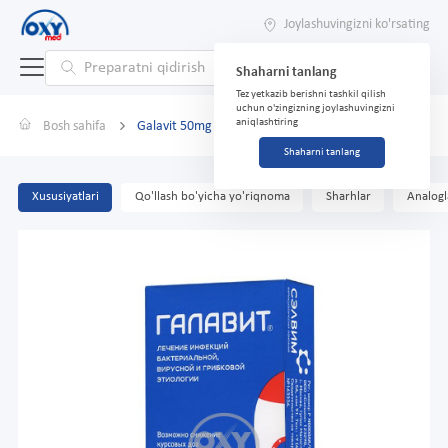
Joylashuvingizni ko'rsating
Shaharni tanlang
Tez yetkazib berishni tashkil qilish
uchun o'zingizning joylashuvingizni
aniqlashtiring
Bosh sahifa
Galavit 50mg №5 rektal supozitoriyalar
Shaharni tanlang
Xususiyatlari
Qo'llash bo'yicha yo'riqnoma
Sharhlar
Analogl