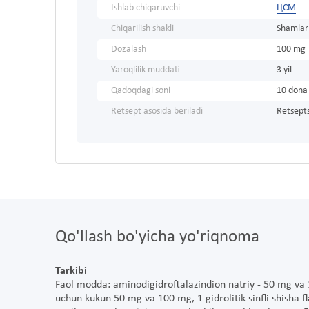
Ishlab chiqaruvchi
ЦСМ
Chiqarilish shakli
Shamlar
Dozalash
100 mg
Yaroqlilik muddati
3 yil
Qadoqdagi soni
10 dona
Retsept asosida beriladi
Retsepts
Qo'llash bo'yicha yo'riqnoma
Tarkibi
Faol modda: aminodigidroftalazindion natriy - 50 mg va
uchun kukun 50 mg va 100 mg, 1 gidrolitik sinfli shisha f