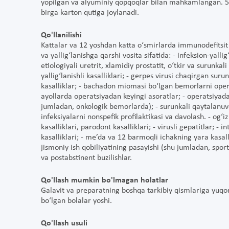
yopilgan va alyuminiy qopqoqlar bilan mahkamlangan. 5 t
birga karton qutiga joylanadi.
Qo'llanilishi
Kattalar va 12 yoshdan katta o‘smirlarda immunodefits
va yallig‘lanishga qarshi vosita sifatida: - infeksion-yall
etiologiyali uretrit, xlamidiy prostatit, o‘tkir va surunkali
yallig‘lanishli kasalliklari; - gerpes virusi chaqirgan sur
kasalliklar; - bachadon miomasi bo‘lgan bemorlarni opera
ayollarda operatsiyadan keyingi asoratlar; - operatsiyadan
jumladan, onkologik bemorlarda); - surunkali qaytalanuvch
infeksiyalarni nonspefik profilaktikasi va davolash. - og‘iz
kasalliklari, parodont kasalliklari; - virusli gepatitlar; -
kasalliklari; - me’da va 12 barmoqli ichakning yara kasall
jismoniy ish qobiliyatining pasayishi (shu jumladan, spor
va postabstinent buzilishlar.
Qo'llash mumkin bo'lmagan holatlar
Galavit va preparatning boshqa tarkibiy qismlariga yuqor
bo‘lgan bolalar yoshi.
Qo'llash usuli