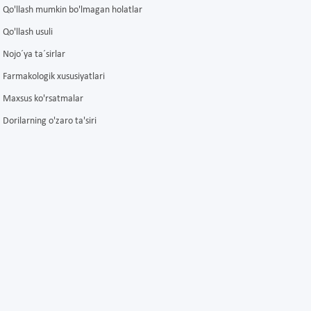
Qo'llash mumkin bo'lmagan holatlar
Qo'llash usuli
Nojo´ya ta´sirlar
Farmakologik xususiyatlari
Maxsus ko'rsatmalar
Dorilarning o'zaro ta'siri