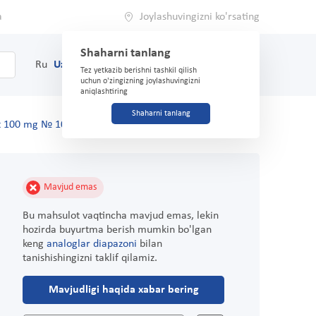
a
Joylashuvingizni ko'rsating
Shaharni tanlang
0
Savat
Ru
Uz
(71) 200-03-03
Tez yetkazib berishni tashkil qilish
uchun o'zingizning joylashuvingizni
aniqlashtiring
Shaharni tanlang
t 100 mg № 10 suppozitorlar
Mavjud emas
Bu mahsulot vaqtincha mavjud emas, lekin
hozirda buyurtma berish mumkin bo'lgan
keng
analoglar diapazoni
bilan
tanishishingizni taklif qilamiz.
Mavjudligi haqida xabar bering