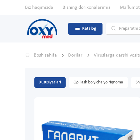
Biz haqimizda
Bizning dorixonalarimiz
Ma'lumot
Katalog
Bosh sahifa
Dorilar
Viruslarga qarshi vosi
Xususiyatlari
Qo'llash bo'yicha yo'riqnoma
Sh