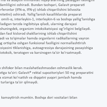
tug‘ma va adaptiv immunitet hujayralarining pasaygan faolligini
damliligini oshiradi. Bundan tashqari, Galavit preparati
feronlar (IFN-α, IFN-γ) ishlab chiqarilishini bilvosita
nitetini) oshiradi. Yallig‘lanish kasalliklarida preparat
ili-α, interleykin-1, interleykin-6 va boshqa yallig‘lanishga
ladigan tarzda ingibitsiya qiladi, ularning darajasi
, shuningdek, organizm intoksikatsiyasi og‘irligini belgilaydi.
 faol kislorod shakllarining ishlab chiqarilishini
iradi va to‘qimalar hamda organlarni radikallarning vayron
ng ortiqcha oshgan funksional faolligini normallashtirish
siyasini tiklanishiga, autoagressiya darajasining pasayishiga
iotoksik, teratogen va karsinogen ta’sir ko‘rsatmaydi.
n shifokor bilan maslahatlashmasdan oshmaslik kerak.
iga ta’siri: Galavit® rektal supozitoriylari 50 mg preparatini
ga xizmat ko‘rsatish va diqqatni yuqori jamlash hamda
turlariga ta’sir qilmaydi.
i kamaytirish mumkin. Boshqa dori vositalari bilan