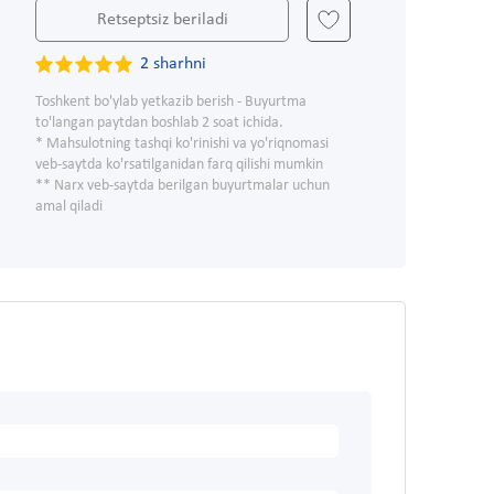
Retseptsiz beriladi
2 sharhni
Toshkent bo'ylab yetkazib berish - Buyurtma
to'langan paytdan boshlab 2 soat ichida.
* Mahsulotning tashqi ko'rinishi va yo'riqnomasi
veb-saytda ko'rsatilganidan farq qilishi mumkin
** Narx veb-saytda berilgan buyurtmalar uchun
amal qiladi