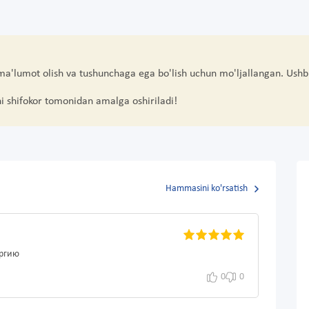
 ma'lumot olish va tushunchaga ega bo'lish uchun mo'ljallangan. Ushb
hi shifokor tomonidan amalga oshiriladi!
Hammasini ko'rsatish
ергию
0
0