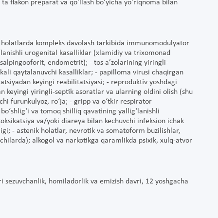
a flakon preparat va qo'llash bo'yicha yo'riqnoma bilan
it holatlarda kompleks davolash tarkibida immunomodulyator
ig‘lanishli urogenital kasalliklar (xlamidiy va trixomonad
 salpingooforit, endometrit); - tos a’zolarining yiringli-
unkali qaytalanuvchi kasalliklar; - papilloma virusi chaqirgan
tsiyadan keyingi reabilitatsiyasi; - reproduktiv yoshdagi
 keyingi yiringli-septik asoratlar va ularning oldini olish (shu
i furunkulyoz, ro‘ja; - gripp va o‘tkir respirator
 bo‘shlig‘i va tomoq shilliq qavatining yallig‘lanishli
 intoksikatsiya va/yoki diareya bilan kechuvchi infeksion ichak
igi; - astenik holatlar, nevrotik va somatoform buzilishlar,
tchilarda); alkogol va narkotikga qaramlikda psixik, xulq-atvor
i sezuvchanlik, homiladorlik va emizish davri, 12 yoshgacha