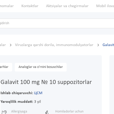
nomalar
Kontaktlar
Aktsiyalar va chegirmalar
Mobil ilov
talar
Viruslarga qarshi dorila, immunomodulyatorlar
Galavi
arhlar
Analoglar va o'rnini bosuvchilar
Galavit 100 mg № 10 suppozitorlar
Ishlab chiqaruvchi:
ЦСМ
Yaroqlilik muddati:
3 yil
Allergiyaga
Homiladorlar uchun