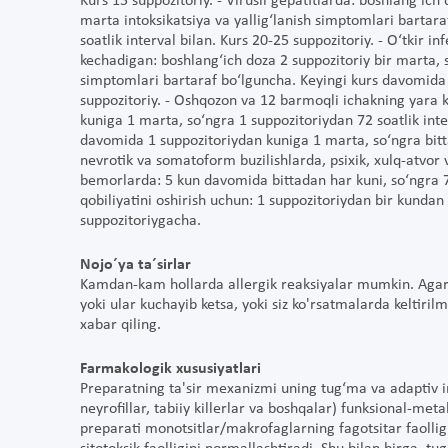
Kurs 15 suppozitoriy. - Virusli gepatitlarda: boshlang‘ich
marta intoksikatsiya va yallig‘lanish simptomlari bartar
soatlik interval bilan. Kurs 20-25 suppozitoriy. - O‘tkir i
kechadigan: boshlang‘ich doza 2 suppozitoriy bir marta, 
simptomlari bartaraf bo‘lguncha. Keyingi kurs davomida 1
suppozitoriy. - Oshqozon va 12 barmoqli ichakning yara k
kuniga 1 marta, so‘ngra 1 suppozitoriydan 72 soatlik inte
davomida 1 suppozitoriydan kuniga 1 marta, so‘ngra bitta
nevrotik va somatoform buzilishlarda, psixik, xulq-atvor 
bemorlarda: 5 kun davomida bittadan har kuni, so‘ngra 72
qobiliyatini oshirish uchun: 1 suppozitoriydan bir kundan 
suppozitoriygacha.
Nojo´ya ta´sirlar
Kamdan-kam hollarda allergik reaksiyalar mumkin. Agar si
yoki ular kuchayib ketsa, yoki siz ko'rsatmalarda keltiril
xabar qiling.
Farmakologik xususiyatlari
Preparatning ta'sir mexanizmi uning tug‘ma va adaptiv i
neyrofillar, tabiiy killerlar va boshqalar) funksional-metab
preparati monotsitlar/makrofaglarning fagotsitar faolligin