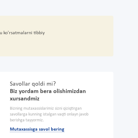
u ko'rsatmalarni tibbiy
Savollar qoldi mi?
Biz yordam bera olishimizdan
xursandmiz
Bizning mutaxassislarimiz sizni qiziqtirgan
savollarga kunning istalgan vaqti onlayn javob
berishga tayyormiz.
Mutaxassisga savol bering