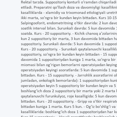
Rektal tarzda. Suppozitoriy konturli o‘ramdan chiqariladi v
etiladi. Preparatni qo‘llash doza va davomiyligi kasallikni
kasalliklarda - xlamidiy va trixomonad etiologiyali uretr
ikki marta, so‘ngra bir kundan keyin bittadan. Kurs 10-15 
Salpingooforit, endometritning o‘tkir davrida: 2 kun da
soatlik interval bilan. Surunkali davrda: 5 kun davomida
soatda. Kurs - 20 suppozitoriy. - Kichik chanoq a’zolarining
kun 2 suppozitoriy bir marta, 3 kun davomida bittadan ha
suppozitoriy. Surunkali davrda: 5 kun davomida 1 suppoz
Kurs - 20 suppozitoriy. - Surunkali qaytalanuvchi kasallik
suppozitoriy, so‘ngra bir kundan keyin bittadan - 15 suppoz
davomida 1 suppozitoriydan kuniga 1 marta, so‘ngra bir 
miomasi bilan og‘rigan bemorlarni operatsiyadan keyingi
operatsiyadan keyingi asoratlarda: 5 kun davomida 1 sup
bittadan. Kurs - 15 suppozitoriy. - Jarrohlik asoratlarini
jumladan, onkologik bemorlarda): 1 suppozitoriydan kuni
operatsiyadan keyin 5 suppozitoriy bir kundan keyin va 5 su
boshlang‘ich doza 2 suppozitoriy bir marta yoki 2 marta k
qaytalanuvchi furunkulyoz, roje kasalligida: 5 kun davom
bittadan. Kurs - 20 suppozitoriy. - Gripp va o‘tkir respira
bittadan kuniga 1 marta. Kurs 5 kun. - Og‘iz bo‘shlig‘i va 
kasalliklarida: boshlang‘ich doza 1 suppozitoriydan har kun