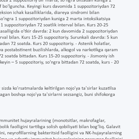
 doza 2 suppozitoriy bir marta, so‘ngra bittadan kuniga 2
af bo‘lguncha. Keyingi kurs davomida 1 suppozitoriydan 72
nfeksion ichak kasalliklarida, diareya sindromi bilan
so‘ngra 1 suppozitoriydan kuniga 2 marta intoksikatsiya
 suppozitoriydan 72 soatlik interval bilan. Kurs 20-25
asalligida o‘tkir davrda: 2 kun davomida 2 suppozitoriydan
rval bilan. Kurs 15-25 suppozitoriy. Surunkali davrda: 5 kun
dan 72 soatda. Kurs 20 suppozitoriy. - Astenik holatlar,
va postabstinent buzilishlarda, alkogol va narkotikga qaram
 soatda bittadan. Kurs 15-20 suppozitoriy. - Jismoniy ish
keyin – 5 suppozitoriy, so‘ngra bittadan 72 soatda, kurs - 20
zda ko'rsatmalarda keltirilgan nojo'ya ta'sirlar kuzatilsa
magan boshqa nojo'ya ta'sirlarni sezsangiz, buni shifokorga
mmunitet hujayralarining (monotsitlar, makrofaglar,
olik faolligini tartibga solish qobiliyati bilan bog‘liq. Galavit
i, neyrofillarning bakteritsid faolligini va NK-hujayralarning