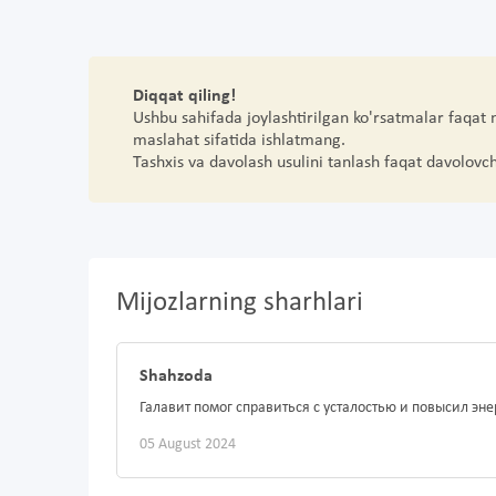
Diqqat qiling!
Ushbu sahifada joylashtirilgan ko'rsatmalar faqat
maslahat sifatida ishlatmang.
Tashxis va davolash usulini tanlash faqat davolovc
Mijozlarning sharhlari
Shahzoda
Галавит помог справиться с усталостью и повысил эн
05 August 2024