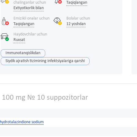
chalinganlar uchun
Taqiqlangan
Extiyotkorlik bilan
Emizikli onalar uchun
Bolalar uchun
Taqiqlangan
12 yoshdan
Haydovchilar uchun
Ruxsat
Immunotanqislikdan
Siydik ajratish tizimining infektsiyalariga qarshi
t 100 mg № 10 suppozitorlar
hydrotalazindione sodium