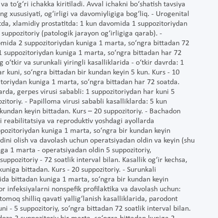
a to‘g‘ri ichakka kiritiladi. Avval ichakni bo‘shatish tavsiya
ng xususiyati, og‘irligi va davomiyligiga bog‘liq. - Urogenital
itda, xlamidiy prostatitda: 1 kun davomida 1 suppozitoriydan
suppozitoriy (patologik jarayon og‘irligiga qarab). -
vomida 2 suppozitoriydan kuniga 1 marta, so‘ngra bittadan 72
 1 suppozitoriydan kuniga 1 marta, so‘ngra bittadan har 72
 o‘tkir va surunkali yiringli kasalliklarida - o‘tkir davrda: 1
r kuni, so‘ngra bittadan bir kundan keyin 5 kun. Kurs - 10
itoriydan kuniga 1 marta, so‘ngra bittadan har 72 soatda.
larda, gerpes virusi sababli: 1 suppozitoriydan har kuni 5
itoriy. - Papilloma virusi sababli kasalliklarda: 5 kun
kundan keyin bittadan. Kurs – 20 suppozitoriy. - Bachadon
 reabilitatsiya va reproduktiv yoshdagi ayollarda
pozitoriydan kuniga 1 marta, so‘ngra bir kundan keyin
 oldini olish va davolash uchun operatsiyadan oldin va keyin (shu
ga 1 marta - operatsiyadan oldin 5 suppozitoriy,
ppozitoriy - 72 soatlik interval bilan. Kasallik og‘ir kechsa,
uniga bittadan. Kurs - 20 suppozitoriy. - Surunkali
ida bittadan kuniga 1 marta, so‘ngra bir kundan keyin
tor infeksiyalarni nonspefik profilaktika va davolash uchun:
tomoq shilliq qavati yallig‘lanish kasalliklarida, parodont
i - 5 suppozitoriy, so‘ngra bittadan 72 soatlik interval bilan.