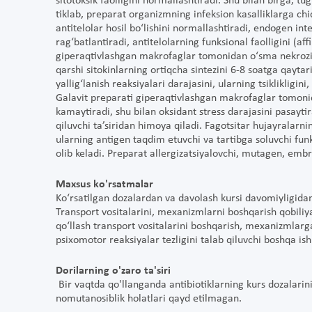
sitotoksik faolligini normallashtiradi. Shu bilan birga, 
tiklab, preparat organizmning infeksion kasalliklarga chi
antitelolar hosil bo‘lishini normallashtiradi, endogen inter
rag‘batlantiradi, antitelolarning funksional faolligini (affi
giperaqtivlashgan makrofaglar tomonidan o‘sma nekrozi om
qarshi sitokinlarning ortiqcha sintezini 6-8 soatga qaytari
yallig‘lanish reaksiyalari darajasini, ularning tsiklikligini
Galavit preparati giperaqtivlashgan makrofaglar tomonidan
kamaytiradi, shu bilan oksidant stress darajasini pasayt
qiluvchi ta’siridan himoya qiladi. Fagotsitar hujayralarni
ularning antigen taqdim etuvchi va tartibga soluvchi funk
olib keladi. Preparat allergizatsiyalovchi, mutagen, embr
Maxsus ko'rsatmalar
Ko‘rsatilgan dozalardan va davolash kursi davomiyligida
Transport vositalarini, mexanizmlarni boshqarish qobiliyat
qo‘llash transport vositalarini boshqarish, mexanizmlar
psixomotor reaksiyalar tezligini talab qiluvchi boshqa ish 
Dorilarning o'zaro ta'siri
Bir vaqtda qo'llanganda antibiotiklarning kurs dozalarin
nomutanosiblik holatlari qayd etilmagan.