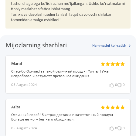
tushunchaga ega bo'lish uchun mo'ljallangan. Ushbu ko'rsatmalarni
tibbiy maslahat sifatida ishlatmang.
Tashxis va davolash usulini tanlash faqat davolovchi shifokor
tomonidan amalga oshiriladi!
Mijozlarning sharhlari
Hammasini ko'rsatish
Maruf
Спасибо Oxymed за такой отличный продукт Флутел! Уже
испробовал и результат превзошел ожидания.
05 August 2024
0
0
Aziza
Отличный спрей! Быстрая доставка и качественный продукт.
Больше не могу без него обходиться.
05 August 2024
0
0