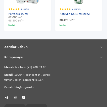
2 sharhni
2 sharhni
Polydexa 15 ml
Nozeylin-NS 15ml spreyi
62 000 so'm
30 420 so'm
68 800 so'm
Mavjud
Mavjud
Xaridor uchun
Kompaniya
Ishonch telefoni:
(71) 200-03-03
Manzil:
100044, Toshkent sh., Sergeli
tumani, koʻch. Bezakchilik, 18A
E-mail:
info@oxymed.uz