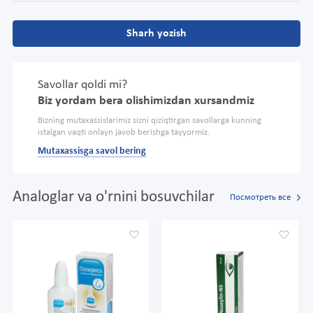
Sharh yozish
Savollar qoldi mi?
Biz yordam bera olishimizdan xursandmiz
Bizning mutaxassislarimiz sizni qiziqtirgan savollarga kunning
istalgan vaqti onlayn javob berishga tayyormiz.
Mutaxassisga savol bering
Analoglar va o'rnini bosuvchilar
Посмотреть все