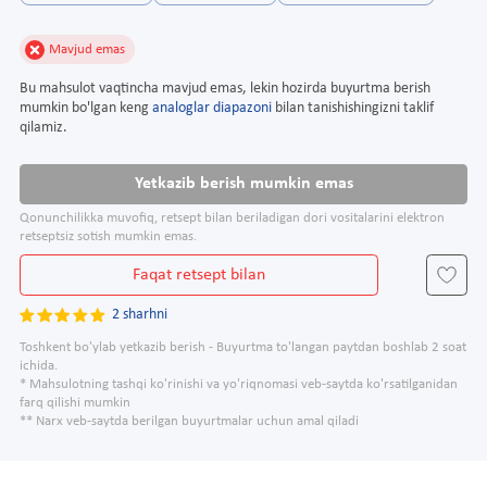
Mavjud emas
Bu mahsulot vaqtincha mavjud emas, lekin hozirda buyurtma berish
mumkin bo'lgan keng
analoglar diapazoni
bilan tanishishingizni taklif
qilamiz.
Yetkazib berish mumkin emas
Qonunchilikka muvofiq, retsept bilan beriladigan dori vositalarini elektron
retseptsiz sotish mumkin emas.
Faqat retsept bilan
2 sharhni
Toshkent bo'ylab yetkazib berish - Buyurtma to'langan paytdan boshlab 2 soat
ichida.
* Mahsulotning tashqi ko'rinishi va yo'riqnomasi veb-saytda ko'rsatilganidan
farq qilishi mumkin
** Narx veb-saytda berilgan buyurtmalar uchun amal qiladi