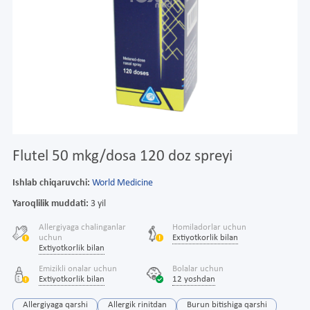
Flutel 50 mkg/dosa 120 doz spreyi
Ishlab chiqaruvchi:
World Medicine
Yaroqlilik muddati:
3 yil
Allergiyaga chalinganlar
Homiladorlar uchun
uchun
Extiyotkorlik bilan
Extiyotkorlik bilan
Emizikli onalar uchun
Bolalar uchun
Extiyotkorlik bilan
12 yoshdan
Allergiyaga qarshi
Allergik rinitdan
Burun bitishiga qarshi