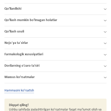
Qo'llanilishi
Qo'llash mumkin bo'lmagan holatlar
Qo'llash usuli
Nojo´ya ta´sirlar
Farmakologik xususiyatlari
Dorilarning o'zaro ta'siri
Maxsus ko'rsatmalar
Hammasini ko'rsatish
Diqqat qiling!
Ushbu sahifada joylashtirilgan ko'rsatmalar faqat ma'lumot olish va