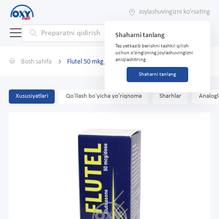
Joylashuvingizni ko'rsating
Shaharni tanlang
Tez yetkazib berishni tashkil qilish
uchun o'zingizning joylashuvingizni
aniqlashtiring
Bosh sahifa
Flutel 50 mkg/dosa 120 doz spreyi
Shaharni tanlang
Xususiyatlari
Qo'llash bo'yicha yo'riqnoma
Sharhlar
Analogl