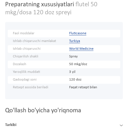
Preparatning xususiyatlari
flutel 50
mkg/dosa 120 doz spreyi
Faol moddalar
Fluticasone
Ishlab chiqaruvchi mamlakat
Turkiya
Ishlab chiqaruvchi
World Medicine
Chiqarilish shakli
Sprey
Dozalash
50 mkg/doz
Yaroqlilik muddati
3 yil
Qadoqdagi soni
120 doz
Retsept asosida beriladi
Faqat retsept bilan
Qo'llash bo'yicha yo'riqnoma
Tarkibi